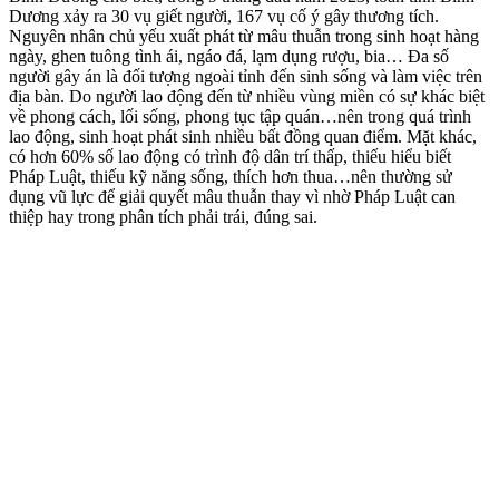
Dương xảy ra 30 vụ giết người, 167 vụ cố ý gây thương tích.
Nguyên nhân chủ yếu xuất phát từ mâu thuẫn trong sinh hoạt hàng
ngày, ghen tuông tình ái, ngá‌o đ‌á, lạ‌m dụn‌g rượu, bia… Đa số
người gây án là đối tượng ngoài tỉnh đến sinh sống và làm việc trên
địa bàn. Do người lao động đến từ nhiều vùng miền có sự khác biệt
về phong cách, lối sống, phong tục tập quán…nên trong quá trình
lao động, sinh hoạt phát sinh nhiều bất đồng quan điểm. Mặt khác,
có hơn 60% số lao động có trình độ dân trí thấp, thiếu hiểu biết
Pháp Luật, thiếu kỹ năng sống, thích hơn thua…nên thường sử
dụng vũ lực để giải quyết mâu thuẫn thay vì nhờ Pháp Luật can
thiệp hay trong phân tích phải trái, đúng sai.