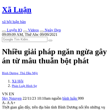
Xã Luận
xã hội luận bàn
Luyện IQ
Videos
Ngày Đẹp
09:09:09 AM, Thứ Abc 09/09/2021
Nhiều giải pháp ngăn ngừa gây
án từ mâu thuẫn bột phát
Bình Dương, Thủ Dầu Một
Xã Hội
Pháp Luật Hình Sự
VN
EN
Sky Nguyen
22/11/23 10:10am
nguồn
bình luận
999
A-
A
A+
Thời gian gần đây, trên địa bàn tỉnh Bình Dương nổi lên những vụ