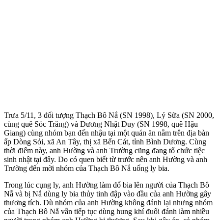
Trưa 5/11, 3 đối tượng Thạch Bô Nắ (SN 1998), Lý Sữa (SN 2000,
cùng quê Sóc Trăng) và Dương Nhật Duy (SN 1998, quê Hậu
Giang) cùng nhóm bạn đến nhậu tại một quán ăn nằm trên địa bàn
ấp Dòng Sỏi, xã An Tây, thị xã Bến Cát, tỉnh Bình Dương. Cùng
thời điểm này, anh Hường và anh Trường cũng đang tổ chức tiệc
sinh nhật tại đây. Do có quen biết từ trước nên anh Hường và anh
Trường đến mời nhóm của Thạch Bô Nắ uống ly bia.
Trong lúc cụng ly, anh Hường làm đổ bia lên người của Thạch Bô
Nắ và bị Nắ dùng ly bia thủy tinh đập vào đầu của anh Hường gây
thương tích. Dù nhóm của anh Hường không đánh lại nhưng nhóm
của Thạch Bô Nắ vẫn tiếp tục dùng hung khí đuổi đánh làm nhiều