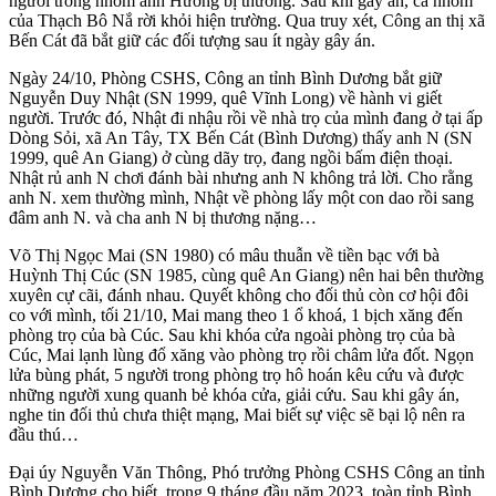
người trong nhóm anh Hường bị thương. Sau khi gây án, cả nhóm
của Thạch Bô Nắ rời khỏi hiện trường. Qua truy xét, Công an thị xã
Bến Cát đã bắt giữ các đối tượng sau ít ngày gây án.
Ngày 24/10, Phòng CSHS, Công an tỉnh Bình Dương bắt giữ
Nguyễn Duy Nhật (SN 1999, quê Vĩnh Long) về hành vi giết
người. Trước đó, Nhật đi nhậu rồi về nhà trọ của mình đang ở tại ấp
Dòng Sỏi, xã An Tây, TX Bến Cát (Bình Dương) thấy anh N (SN
1999, quê An Giang) ở cùng dãy trọ, đang ngồi bấm điện thoại.
Nhật rủ anh N chơ‌i đ‌ánh bài nhưng anh N không trả lời. Cho rằng
anh N. xem thường mình, Nhật về phòng lấy một con dao rồi sang
đâm anh N. và cha anh N bị thương nặng…
Võ Thị Ngọc Mai (SN 1980) có mâu thuẫn về tiền bạc với bà
Huỳnh Thị Cúc (SN 1985, cùng quê An Giang) nên hai bên thường
xuyên cự cãi, đánh nhau. Quyết không cho đối thủ còn cơ hội đôi
co với mình, tối 21/10, Mai mang theo 1 ổ khoá, 1 bịch xăng đến
phòng trọ của bà Cúc. Sau khi khóa cửa ngoài phòng trọ của bà
Cúc, Mai lạnh lùng đổ xăng vào phòng trọ rồi châm lửa đốt. Ngọn
lửa bùng phát, 5 người trong phòng trọ hô hoán kêu cứu và được
những người xung quanh bẻ khóa cửa, giải cứu. Sau khi gây án,
nghe tin đối thủ chưa thiệt mạng, Mai biết sự việc sẽ bại lộ nên ra
đầu thú…
Đại úy Nguyễn Văn Thông, Phó trưởng Phòng CSHS Công an tỉnh
Bình Dương cho biết, trong 9 tháng đầu năm 2023, toàn tỉnh Bình