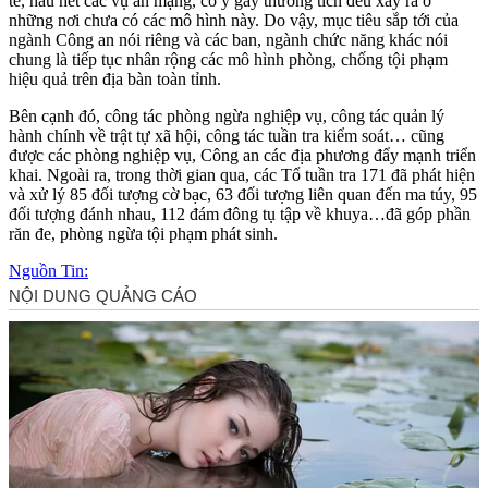
tế, hầu hết các vụ án mạng, cố ý gây thương tích đều xảy ra ở
những nơi chưa có các mô hình này. Do vậy, mục tiêu sắp tới của
ngành Công an nói riêng và các ban, ngành chức năng khác nói
chung là tiếp tục nhân rộng các mô hình phòng, chống tội phạm
hiệu quả trên địa bàn toàn tỉnh.
Bên cạnh đó, công tác phòng ngừa nghiệp vụ, công tác quản lý
hành chính về trật tự xã hội, công tác tuần tra kiểm soát… cũng
được các phòng nghiệp vụ, Công an các địa phương đẩy mạnh triển
khai. Ngoài ra, trong thời gian qua, các Tổ tuần tra 171 đã phát hiện
và xử lý 85 đối tượng cờ bạc, 63 đối tượng liên quan đến m‌a tú‌y, 95
đối tượng đánh nhau, 112 đám đông tụ tập về khuya…đã góp phần
răn đe, phòng ngừa tội phạm phát sinh.
Nguồn Tin: