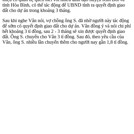
tỉnh Hòa Bình, có thể tác động để UBND tỉnh ra quyết định giao
đất cho dự án trong khoảng 3 tháng.
Sau khi nghe Vân nói, vợ chồng ông S. đã nhờ người này tác động
để sớm có quyết định giao đất cho dự án. Vân đồng ý và nói chi phí
hết khoảng 3 tỉ đồng, sau 2 - 3 tháng sẽ xin được quyết định giao
đất. Ông S. chuyển cho Vân 3 tỉ đồng. Sau đó, theo yêu cầu của
Vân, ông S. nhiều lần chuyển thêm cho người nay gần 1,8 tỉ đồng.