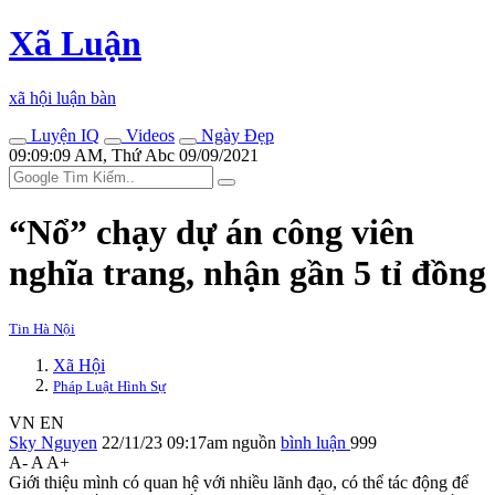
Xã Luận
xã hội luận bàn
Luyện IQ
Videos
Ngày Đẹp
09:09:09 AM, Thứ Abc 09/09/2021
“Nổ” chạy dự án công viên
nghĩa trang, nhận gần 5 tỉ đồng
Tin Hà Nội
Xã Hội
Pháp Luật Hình Sự
VN
EN
Sky Nguyen
22/11/23 09:17am
nguồn
bình luận
999
A-
A
A+
Giới thiệu mình có quan hệ với nhiều lãnh đạo, có thể tác động để