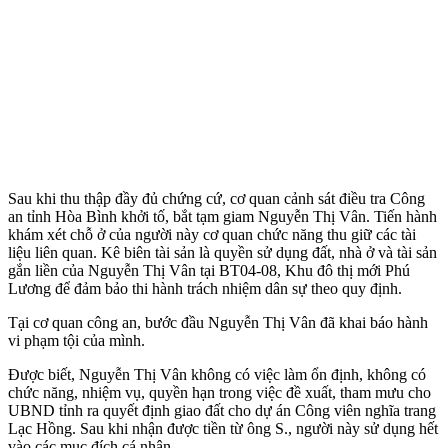
Sau khi thu thập đầy đủ chứng cứ, cơ quan cảnh sát điều tra Công
an tỉnh Hòa Bình khởi tố, bắt tạm giam Nguyễn Thị Vân. Tiến hành
khám xét chỗ ở của người này cơ quan chức năng thu giữ các tài
liệu liên quan. Kê biên tài sản là quyền sử dụng đất, nhà ở và tài sản
gắn liền của Nguyễn Thị Vân tại BT04-08, Khu đô thị mới Phú
Lương để đảm bảo thi hành trách nhiệm dân sự theo quy định.
Tại cơ quan công an, bước đầu Nguyễn Thị Vân đã khai báo hành
vi phạm tội của mình.
Được biết, Nguyễn Thị Vân không có việc làm ổn định, không có
chức năng, nhiệm vụ, quyền hạn trong việc đề xuất, tham mưu cho
UBND tỉnh ra quyết định giao đất cho dự án Công viên nghĩa trang
Lạc Hồng. Sau khi nhận được tiền từ ông S., người này sử dụng hết
vào các mục đích cá nhân.