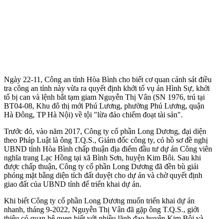
Ngày 22-11, Công an tỉnh Hòa Bình cho biết cơ quan cảnh sát điều
tra công an tỉnh này vừa ra quyết định khởi tố vụ án Hình Sự, khởi
tố bị can và lệnh bắt tạm giam Nguyễn Thị Vân (SN 1976, trú tại
BT04-08, Khu đô thị mới Phú Lương, phường Phú Lương, quận
Hà Đông, TP Hà Nội) về tội "lừa đảo chiếm đoạt tài sản".
Trước đó, vào năm 2017, Công ty cổ phần Long Dương, đại diện
theo Pháp Luật là ông T.Q.S., Giám đốc công ty, có hồ sơ đề nghị
UBND tỉnh Hòa Bình chấp thuận địa điểm đầu tư dự án Công viên
nghĩa trang Lạc Hồng tại xã Bình Sơn, huyện Kim Bôi. Sau khi
được chấp thuận, Công ty cổ phần Long Dương đã đền bù giải
phóng mặt bằng diện tích đất duyệt cho dự án và chờ quyết định
giao đất của UBND tỉnh để triển khai dự án.
Khi biết Công ty cổ phần Long Dương muốn triển khai dự án
nhanh, tháng 9-2022, Nguyễn Thị Vân đã gặp ông T.Q.S., giới
thiệu có quan hệ quen biết với nhiều lãnh đạo huyện Kim Bôi và