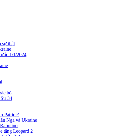
 sự thật
kraine
trước 1/1/2024
aine
ại
bác bỏ
 Su-34
o Patriot?
quân Nga và Ukraine
 Rabotino
xe tăng Leopard 2