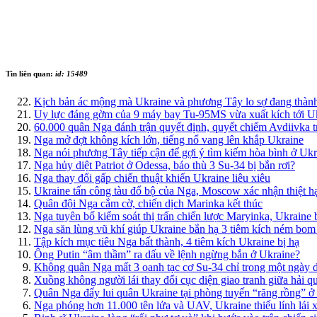
Tin liên quan:
id: 15489
Kịch bản ác mộng mà Ukraine và phương Tây lo sợ đang thành
Uy lực đáng gờm của 9 máy bay Tu-95MS vừa xuất kích tới U
60.000 quân Nga đánh trận quyết định, quyết chiếm Avdiivka 
Nga mở đợt không kích lớn, tiếng nổ vang lên khắp Ukraine
Nga nói phương Tây tiếp cận để gợi ý tìm kiếm hòa bình ở Ukr
Nga hủy diệt Patriot ở Odessa, báo thù 3 Su-34 bị bắn rơi?
Nga thay đổi gấp chiến thuật khiến Ukraine liêu xiêu
Ukraine tấn công tàu đổ bộ của Nga, Moscow xác nhận thiệt h
Quân đội Nga cắm cờ, chiến dịch Marinka kết thúc
Nga tuyên bố kiểm soát thị trấn chiến lược Maryinka, Ukraine 
Nga săn lùng vũ khí giúp Ukraine bắn hạ 3 tiêm kích ném bom
Tập kích mục tiêu Nga bất thành, 4 tiêm kích Ukraine bị hạ
Ông Putin “âm thầm” ra dấu về lệnh ngừng bắn ở Ukraine?
Không quân Nga mất 3 oanh tạc cơ Su-34 chỉ trong một ngày d
Xuồng không người lái thay đổi cục diện giao tranh giữa hải 
Quân Nga đẩy lui quân Ukraine tại phòng tuyến “răng rồng” ở
Nga phóng hơn 11.000 tên lửa và UAV, Ukraine thiếu lính lái 