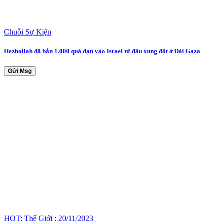
Chuỗi Sự Kiện
Hezbollah đã bắn 1.000 quả đạn vào Israel từ đầu xung đột ở Dải Gaza
Gửi Msg
HOT: Thế Giới : 20/11/2023