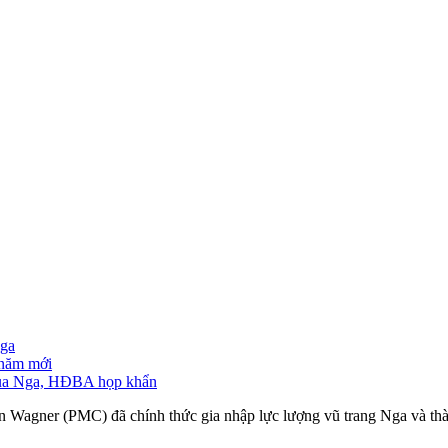
Nga
 năm mới
 của Nga, HĐBA họp khẩn
ân Wagner (PMC) đã chính thức gia nhập lực lượng vũ trang Nga và thà