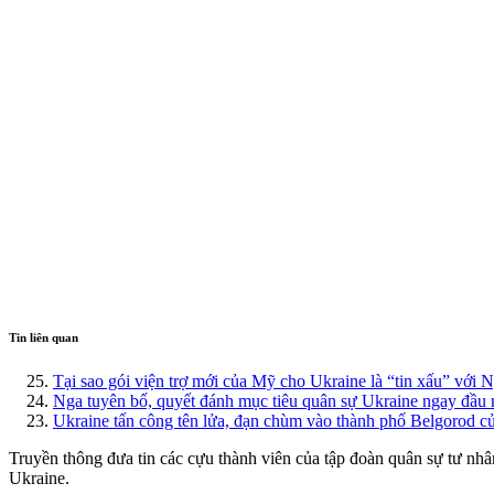
Tin liên quan
Tại sao gói viện trợ mới của Mỹ cho Ukraine là “tin xấu” với 
Nga tuyên bố, quyết đánh mục tiêu quân sự Ukraine ngay đầu
Ukraine tấn công tên lửa, đạn chùm vào thành phố Belgorod
Truyền thông đưa tin các cựu thành viên của tập đoàn quân sự tư nh
Ukraine.