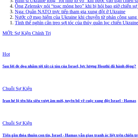
Binh sĩ Ukraine lòng “rối như tơ vò” khi bước vào trận chiến s
Ông Zelensky nói “toạc móng heo” khi bị hỏi bao giờ chiến sự 
Nga: Quân NATO trực tiếp tham gia xung đột ở Ukraine
Nước cờ mạo hiểm của Ukraine khi chuyển từ phản công sang
Tình thế nghìn cân treo sợi tóc của thủy quân lục chiến Ukrain
MỚI: Sự Kiện Chính Trị
Hot
Sau lời đe dọa nhắm tới tất cả tàu của Israel, lực lượng Houthi đã hành động?
Chuỗi Sự Kiện
Iran hé lộ tên lửa siêu vượt âm mới, tuyên bố về cuộc xung đột Israel - Hamas
Chuỗi Sự Kiện
Tiến gần thỏa thuận con tin, Israel - Hamas vẫn giao tranh ác liệt trên chiến t