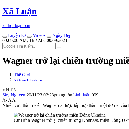
Xã Luận
xã hội luận bàn
Luyện IQ
Videos
Ngày Đẹp
09:09:09 AM, Thứ Abc 09/09/2021
Wagner trở lại chiến trường m
Thế Giới
Sự Kiện Chính Trị
VN
EN
Sky Nguyen
20/11/23 02:23pm
nguồn
bình luận
999
A-
A
A+
Nhiều cựu thành viên Wagner đã được tập hợp thành một đơn vị của
Cựu lính Wagner trở lại chiến trường Donbass, miền Đông Ukr