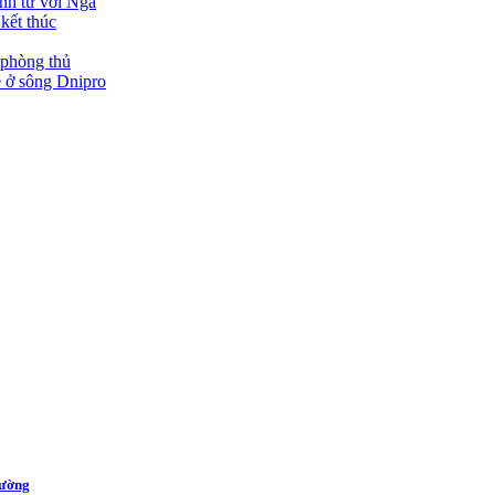
inh tử với Nga
kết thúc
 phòng thủ
e ở sông Dnipro
rường