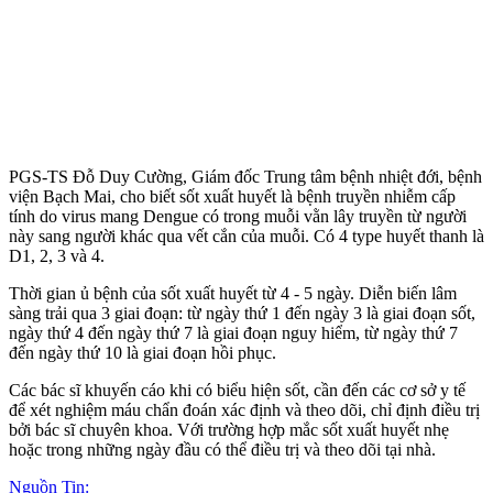
PGS-TS Đỗ Duy Cường, Giám đốc Trung tâm bệnh nhiệt đới, bệnh
viện Bạch Mai, cho biết sốt xuất huyết là bệnh truyền nhiễm cấp
tính do virus mang Dengue có trong muỗi vằn lây truyền từ người
này sang người khác qua vết cắn của muỗi. Có 4 type huyết thanh là
D1, 2, 3 và 4.
Thời gian ủ bệnh của sốt xuất huyết từ 4 - 5 ngày. Diễn biến lâm
sàng trải qua 3 giai đoạn: từ ngày thứ 1 đến ngày 3 là giai đoạn sốt,
ngày thứ 4 đến ngày thứ 7 là giai đoạn nguy hiểm, từ ngày thứ 7
đến ngày thứ 10 là giai đoạn hồi phục.
Các bác sĩ khuyến cáo khi có biểu hiện sốt, cần đến các cơ sở y tế
để xét nghiệm máu chẩn đoán xác định và theo dõi, chỉ định điều trị
bởi bác sĩ chuyên khoa. Với trường hợp mắc sốt xuất huyết nhẹ
hoặc trong những ngày đầu có thể điều trị và theo dõi tại nhà.
Nguồn Tin: