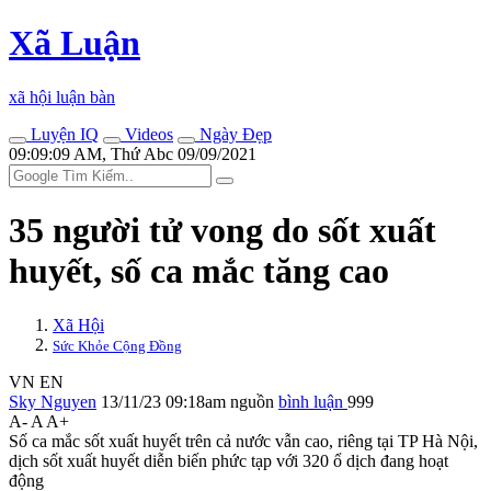
Xã Luận
xã hội luận bàn
Luyện IQ
Videos
Ngày Đẹp
09:09:09 AM, Thứ Abc 09/09/2021
35 người t‌ử von‌g do sốt xuất
huyết, số ca mắc tăng cao
Xã Hội
Sức Khỏe Cộng Đồng
VN
EN
Sky Nguyen
13/11/23 09:18am
nguồn
bình luận
999
A-
A
A+
Số ca mắc sốt xuất huyết trên cả nước vẫn cao, riêng tại TP Hà Nội,
dịch sốt xuất huyết diễn biến phức tạp với 320 ổ dịch đang hoạt
động