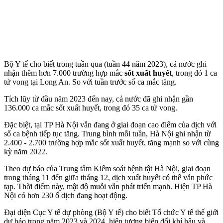
Bộ Y tế cho biết trong tuần qua (tuần 44 năm 2023), cả nước ghi
nhận thêm hơn 7.000 trường hợp mắc
sốt xuất huyết
, trong đó 1 ca
t‌ử von‌g tại Long An. So với tuần trước số ca mắc tăng.
Tích lũy từ đầu năm 2023 đến nay, cả nước đã ghi nhận gần
136.000 ca mắc sốt xuất huyết, trong đó 35 ca t‌ử von‌g.
Đặc biệt, tại TP Hà Nội vẫn đang ở giai đoạn cao điểm của dịch với
số ca bệnh tiếp tục tăng. Trung bình mỗi tuần, Hà Nội ghi nhận từ
2.400 - 2.700 trường hợp mắc sốt xuất huyết, tăng mạnh so với cùng
kỳ năm 2022.
Theo dự báo của Trung tâm Kiểm soát bệnh tật Hà Nội, giai đoạn
trong tháng 11 đến giữa tháng 12, dịch xuất huyết có thể vẫn phức
tạp. Thời điểm này, mật độ muỗi vẫn phát triển mạnh. Hiện TP Hà
Nội có hơn 230 ổ dịch đang hoạt động.
Đại diện Cục Y tế dự phòng (Bộ Y tế) cho biết Tổ chức Y tế thế giới
dự báo trong năm 2023 và 2024, hiện tượng biến đổi khí hậu và