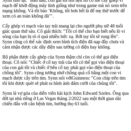
Synn nhớ lại: "Ban đầu, con gái tôi hỏi liệu nó có thể cấy ghép vi
mạch để khởi động máy tính giống như trong game mà nó xem trên
mạng không. Và tôi bảo ’Không, tốt hơn hết là để mẹ thử trước để
xem có an toàn không đã’".
Cấy ghép vi mạch vào tay trái mang lại cho người phụ nữ 48 tuổi
giác quan thứ sáu. Cô giải thích: "Tôi có thể cho bạn biết nếu lò vi
sóng của bạn bị rò rỉ quá nhiều bức xạ. Bởi tay tôi sẽ rung lên".
Synn cũng có thể xác định xem bình tích điện đã nạp đầy chưa và
cảm nhận được các dây điện sau tường có điện hay không.
Bộ phận được cấy ghép của Synn thậm chí còn có thể gọi điện
thoại. Cô nói: "Chiếc ở cổ tay trái của tôi có thể gọi vào điện thoại
của con gái tôi và chiếc ở bên cổ tay phải gọi vào điện thoại của
chồng tôi". Synn cũng tưởng nhớ chồng quá cố bằng một con vi
mạch được cấy trên tim. Synn nói vớiGuinness: "Con chip trên tim
tôi khi được quét sẽ phát ra hình ảnh đám cưới của chúng tôi".
Synn là vợ góa của diễn viên hài kịch John Edward Szeles. Ông qua
đời tại nhà riêng ở Las Vegas tháng 2/2022 sau một thời gian dài
chiến đấu với căn bệnh tim, hưởng thọ 63 tuổi.