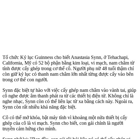
Tổ chức Kỷ lục Guinness cho biết Anastasia Synn, ở Tehachapi,
California, Mỹ có 52 bộ phận bằng kim loại, vi mạch, nam châm từ
tính được cấy ghép trong c‌ơ th‌ể cô. Người phụ nữ 48 tuổi thậm chí
còn giữ kỷ lục có thanh nam châm lớn nhất từng được cấy vào bên
trong c‌ơ th‌ể con người.
Synn đặc biệt tự hào với việc cấy ghép nam châm vào vành tai, giúp
cô nghe được âm thanh phát ra từ các thiết bị điện tử. Không chỉ là
nghe nhạc, Synn còn có thể liên lạc từ xa bằng cách này. Ngoài ra,
Synn còn rất nhiều khả năng đặc biệt.
Cô có thể mở khóa, bật máy tính vì khoảng một nửa thiết bị cấy
ghép của cô là vi mạch. Synn cho biết, con gái chính là người
truyền cảm hứng cho mình.