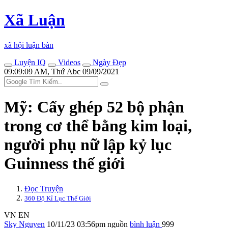
Xã Luận
xã hội luận bàn
Luyện IQ
Videos
Ngày Đẹp
09:09:09 AM, Thứ Abc 09/09/2021
Mỹ: Cấy ghép 52 bộ phận
trong c‌ơ th‌ể bằng kim loại,
người phụ nữ lập kỷ lục
Guinness thế giới
Đọc Truyện
360 Độ Kỉ Lục Thế Giới
VN
EN
Sky Nguyen
10/11/23 03:56pm
nguồn
bình luận
999