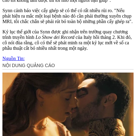
chỗ tôi không làm được thì tôi nhờ một người bạn giúp".
Synn cảnh báo việc cấy ghép sẽ có thể có rất nhiều rủi ro. "Nếu
phát hiện ra mắc một loại bệnh nào đó cần phải thường xuyên chụp
MRI, tôi chắc chắn sẽ phải rút bỏ toàn bộ những phần cấy ghép ra".
Kỷ lục thế giới của Synn được ghi nhận trên trường quay chương
trình truyền hình
Lo Show dei Record
của Italy hồi tháng 2. Khi đó,
cô nói đùa rằng, cô có thể sẽ phát minh ra một kỷ lục mới về số ca
phẫu thuật cắt bỏ nhiều nhất trong một ngày.
Nguồn Tin: