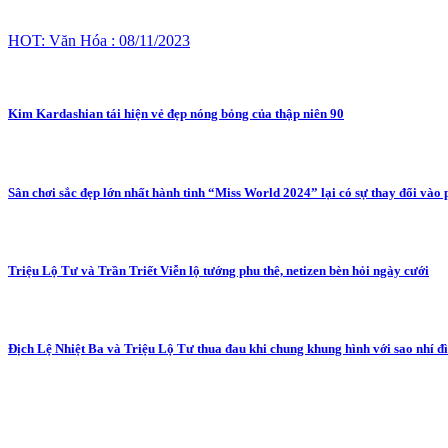
HOT: Văn Hóa : 08/11/2023
Kim Kardashian tái hiện vẻ đẹp nóng bỏng của thập niên 90
Sân chơi sắc đẹp lớn nhất hành tinh “Miss World 2024” lại có sự thay đổi vào 
Triệu Lộ Tư và Trần Triết Viễn lộ tướng phu thê, netizen bèn hỏi ngày cưới
Địch Lệ Nhiệt Ba và Triệu Lộ Tư thua đau khi chung khung hình với sao nhí đ