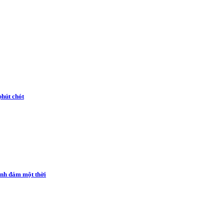
phút chót
ình đám một thời