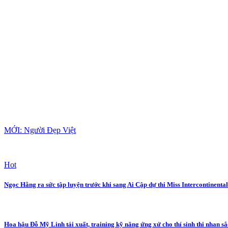
MỚI: Người Đẹp Việt
Hot
Ngọc Hằng ra sức tập luyện trước khi sang Ai Cập dự thi Miss Intercontinenta
Hoa hậu Đỗ Mỹ Linh tái xuất, training kỹ năng ứng xử cho thí sinh thi nhan sắ