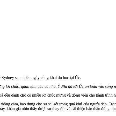
c Sydney sau nhiều ngày công khai du học tại Úc.
g lời chúc, quan tâm của cả nhà, Ý Nhi đã tới Úc an toàn vào sáng n
giả đều dành cho cô nhiều lời chúc mừng và động viên cho hành trình họ
 thông cảm, bao dung cho sự sai sót trong quá khứ của người đẹp. Tro
 này, khán giả nhìn thấy được sự thay đổi và cải thiện bản thân đúng nh