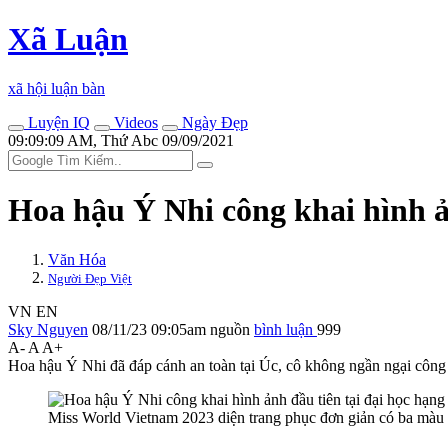
Xã Luận
xã hội luận bàn
Luyện IQ
Videos
Ngày Đẹp
09:09:09 AM, Thứ Abc 09/09/2021
Hoa hậu Ý Nhi công khai hình ả
Văn Hóa
Người Đẹp Việt
VN
EN
Sky Nguyen
08/11/23 09:05am
nguồn
bình luận
999
A-
A
A+
Hoa hậu Ý Nhi đã đáp cánh an toàn tại Úc, cô không ngần ngại công k
Miss World Vietnam 2023 diện trang phục đơn giản có ba màu 