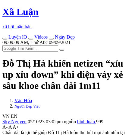
Xã Luận
xã hội luận bàn
Luyện IQ
Videos
Ngày Đẹp
09:09:09 AM, Thứ Abc 09/09/2021
Đỗ Thị Hà khiến netizen “xỉu
up xỉu down” khi diện váy xẻ
sâu khoe chân dài 1m11
Văn Hóa
Người Đẹp Việt
VN
EN
Sky Nguyen
05/10/23 03:02pm
nguồn
bình luận
999
A-
A
A+
Chân dài là lợi thế giúp Đỗ Thị Hà luôn thu hút mọi ánh nhìn tại