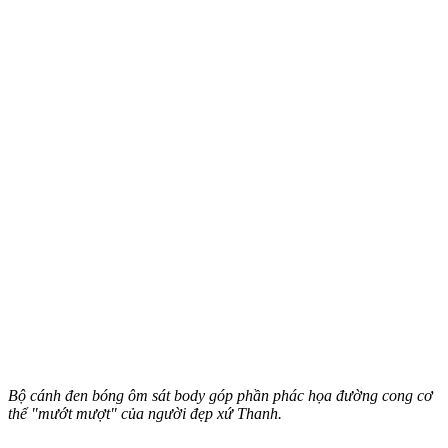
Bộ cánh đen bóng ôm sát body góp phần phác họa đường cong c‌ơ
th‌ể "mướt mượt" của người đẹp xứ Thanh.