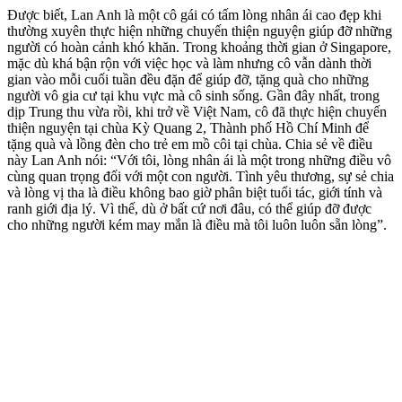
Được biết, Lan Anh là một cô gái có tấm lòng nhân ái cao đẹp khi
thường xuyên thực hiện những chuyến thiện nguyện giúp đỡ những
người có hoàn cảnh khó khăn. Trong khoảng thời gian ở Singapore,
mặc dù khá bận rộn với việc học và làm nhưng cô vẫn dành thời
gian vào mỗi cuối tuần đều đặn để giúp đỡ, tặng quà cho những
người vô gia cư tại khu vực mà cô sinh sống. Gần đây nhất, trong
dịp Trung thu vừa rồi, khi trở về Việt Nam, cô đã thực hiện chuyến
thiện nguyện tại chùa Kỳ Quang 2, Thành phố Hồ Chí Minh để
tặng quà và lồng đèn cho trẻ em mồ côi tại chùa. Chia sẻ về điều
này Lan Anh nói: “Với tôi, lòng nhân ái là một trong những điều vô
cùng quan trọng đối với một con người. Tình yêu thương, sự sẻ chia
và lòng vị tha là điều không bao giờ phân biệt tuổi tác, giới tính và
ranh giới địa lý. Vì thế, dù ở bất cứ nơi đâu, có thể giúp đỡ được
cho những người kém may mắn là điều mà tôi luôn luôn sẵn lòng”.