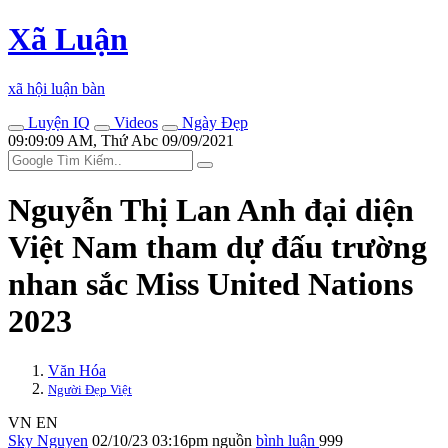
Xã Luận
xã hội luận bàn
Luyện IQ
Videos
Ngày Đẹp
09:09:09 AM, Thứ Abc 09/09/2021
Nguyễn Thị Lan Anh đại diện
Việt Nam tham dự đấu trường
nhan sắc Miss United Nations
2023
Văn Hóa
Người Đẹp Việt
VN
EN
Sky Nguyen
02/10/23 03:16pm
nguồn
bình luận
999