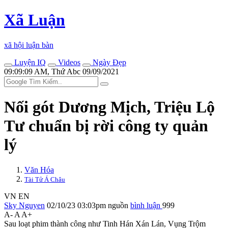
Xã Luận
xã hội luận bàn
Luyện IQ
Videos
Ngày Đẹp
09:09:09 AM, Thứ Abc 09/09/2021
Nối gót Dương Mịch, Triệu Lộ
Tư chuẩn bị rời công ty quản
lý
Văn Hóa
Tài Tử Á Châu
VN
EN
Sky Nguyen
02/10/23 03:03pm
nguồn
bình luận
999
A-
A
A+
Sau loạt phim thành công như Tinh Hán Xán Lán, Vụng Trộm