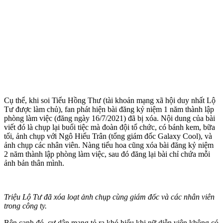
Cụ thể, khi soi Tiểu Hồng Thư (tài khoản mạng xã hội duy nhất Lộ
Tư được làm chủ), fan phát hiện bài đăng kỷ niệm 1 năm thành lập
phòng làm việc (đăng ngày 16/7/2021) đã bị xóa. Nội dung của bài
viết đó là chụp lại buổi tiệc mà đoàn đội tổ chức, có bánh kem, bữa
tối, ảnh chụp với Ngô Hiểu Trân (tổng giám đốc Galaxy Cool), và
ảnh chụp các nhân viên. Nàng tiểu hoa cũng xóa bài đăng kỷ niệm
2 năm thành lập phòng làm việc, sau đó đăng lại bài chỉ chứa mỗi
ảnh bản thân mình.
Triệu Lộ Tư đã xóa loạt ảnh chụp cùng giám đốc và các nhân viên
trong công ty.
Bên cạnh đó, cư dân mạng tỏ ra khó hiểu khi nữ diễn viên không có