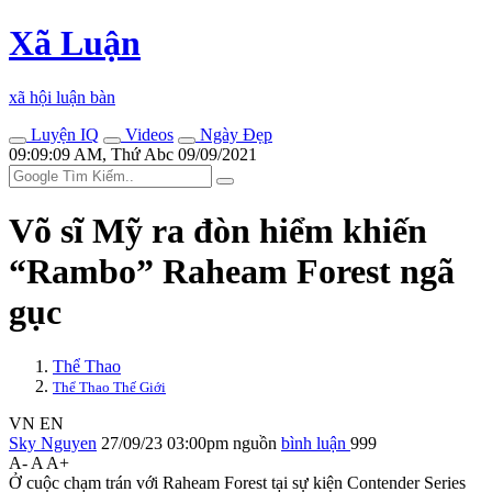
Xã Luận
xã hội luận bàn
Luyện IQ
Videos
Ngày Đẹp
09:09:09 AM, Thứ Abc 09/09/2021
Võ sĩ Mỹ ra đòn hiểm khiến
“Rambo” Raheam Forest ngã
gục
Thể Thao
Thể Thao Thế Giới
VN
EN
Sky Nguyen
27/09/23 03:00pm
nguồn
bình luận
999
A-
A
A+
Ở cuộc chạm trán với Raheam Forest tại sự kiện Contender Series