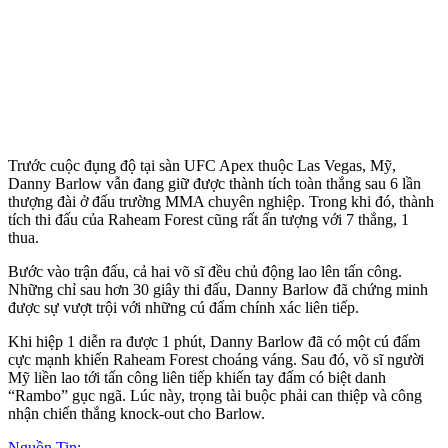
Trước cuộc đụng độ tại sàn UFC Apex thuộc Las Vegas, Mỹ,
Danny Barlow vẫn đang giữ được thành tích toàn thắng sau 6 lần
thượng đài ở đấu trường MMA chuyên nghiệp. Trong khi đó, thành
tích thi đấu của Raheam Forest cũng rất ấn tượng với 7 thắng, 1
thua.
Bước vào trận đấu, cả hai võ sĩ đều chủ động lao lên tấn công.
Những chỉ sau hơn 30 giây thi đấu, Danny Barlow đã chứng minh
được sự vượt trội với những cú đấm chính xác liên tiếp.
Khi hiệp 1 diễn ra được 1 phút, Danny Barlow đã có một cú đấm
cực mạnh khiến Raheam Forest choáng váng. Sau đó, võ sĩ người
Mỹ liền lao tới tấn công liên tiếp khiến tay đấm có biệt danh
“Rambo” gục ngã. Lúc này, trọng tài buộc phải can thiệp và công
nhận chiến thắng knock-out cho Barlow.
Nguồn Tin: