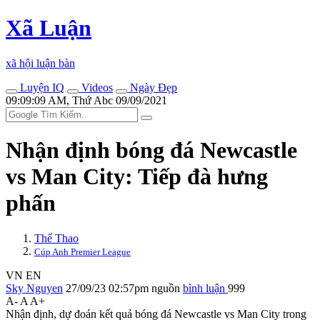
Xã Luận
xã hội luận bàn
Luyện IQ
Videos
Ngày Đẹp
09:09:09 AM, Thứ Abc 09/09/2021
Nhận định bóng đá Newcastle
vs Man City: Tiếp đà hưng
phấn
Thể Thao
Cúp Anh Premier League
VN
EN
Sky Nguyen
27/09/23 02:57pm
nguồn
bình luận
999
A-
A
A+
Nhận định, dự đoán kết quả bóng đá Newcastle vs Man City trong