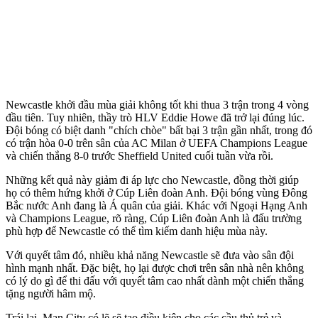
Newcastle khởi đầu mùa giải không tốt khi thua 3 trận trong 4 vòng
đầu tiên. Tuy nhiên, thầy trò HLV Eddie Howe đã trở lại đúng lúc.
Đội bóng có biệt danh "chích chòe" bất bại 3 trận gần nhất, trong đó
có trận hòa 0-0 trên sân của AC Milan ở UEFA Champions League
và chiến thắng 8-0 trước Sheffield United cuối tuần vừa rồi.
Những kết quả này giảm đi áp lực cho Newcastle, đồng thời giúp
họ có thêm hứng khởi ở Cúp Liên đoàn Anh. Đội bóng vùng Đông
Bắc nước Anh đang là Á quân của giải. Khác với Ngoại Hạng Anh
và Champions League, rõ ràng, Cúp Liên đoàn Anh là đấu trường
phù hợp để Newcastle có thể tìm kiếm danh hiệu mùa này.
Với quyết tâm đó, nhiều khả năng Newcastle sẽ đưa vào sân đội
hình mạnh nhất. Đặc biệt, họ lại được chơi trên sân nhà nên không
có lý do gì để thi đấu với quyết tâm cao nhất dành một chiến thắng
tặng người hâm mộ.
Trái lại, Man City có lẽ sẽ tạo điều kiện cho các cầu thủ trẻ và