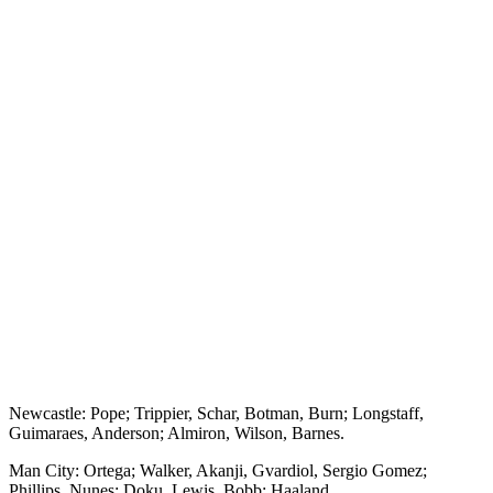
Newcastle: Pope; Trippier, Schar, Botman, Burn; Longstaff,
Guimaraes, Anderson; Almiron, Wilson, Barnes.
Man City: Ortega; Walker, Akanji, Gvardiol, Sergio Gomez;
Phillips, Nunes; Doku, Lewis, Bobb; Haaland.