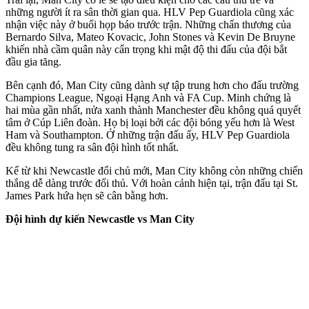
những người ít ra sân thời gian qua. HLV Pep Guardiola cũng xác
nhận việc này ở buổi họp báo trước trận. Những chấn thương của
Bernardo Silva, Mateo Kovacic, John Stones và Kevin De Bruyne
khiến nhà cầm quân này cẩn trọng khi mật độ thi đấu của đội bắt
đầu gia tăng.
Bên cạnh đó, Man City cũng dành sự tập trung hơn cho đấu trường
Champions League, Ngoại Hạng Anh và FA Cup. Minh chứng là
hai mùa gần nhất, nửa xanh thành Manchester đều không quá quyết
tâm ở Cúp Liên đoàn. Họ bị loại bởi các đội bóng yếu hơn là West
Ham và Southampton. Ở những trận đấu ấy, HLV Pep Guardiola
đều không tung ra sân đội hình tốt nhất.
Kể từ khi Newcastle đổi chủ mới, Man City không còn những chiến
thắng dễ dàng trước đối thủ. Với hoàn cảnh hiện tại, trận đấu tại St.
James Park hứa hẹn sẽ cân bằng hơn.
Đội hình dự kiến Newcastle vs Man City