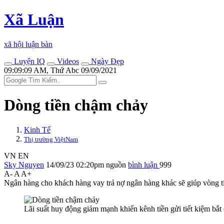
Xã Luận
xã hội luận bàn
Luyện IQ
Videos
Ngày Đẹp
09:09:09 AM, Thứ Abc 09/09/2021
Dòng tiền chậm chảy
Kinh Tế
Thị trường ViệtNam
VN
EN
Sky Nguyen
14/09/23 02:20pm
nguồn
bình luận
999
A-
A
A+
Ngân hàng cho khách hàng vay trả nợ ngân hàng khác sẽ giúp vòng ti
Lãi suất huy động giảm mạnh khiến kênh tiền gửi tiết kiệm bắ