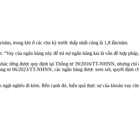
/năm, trong khi ở các chu kỳ trước thấp nhất cũng là 1,8 lần/năm.
Vay của ngân hàng này để trả nợ ngân hàng kia là vấn đề hợp pháp, c
 khác từng được quy định tại Thông tư 39/2016/TT-NHNN, nhưng chỉ đ
ông tư 06/2023/TT-NHNN, các ngân hàng được xem xét, quyết định cho
ện ngặt nghèo đi kèm. Bên cạnh đó, hiệu quả thực sự của khoản vay cũn