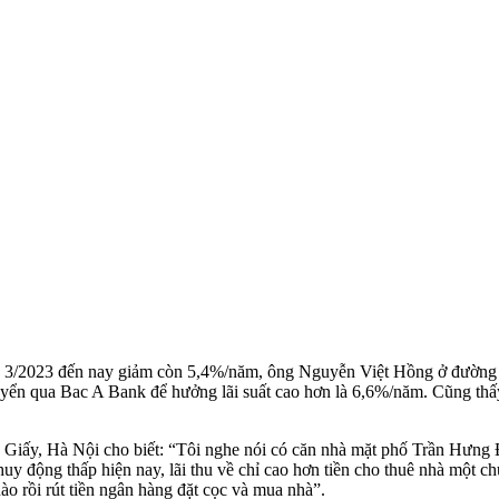
áng 3/2023 đến nay giảm còn 5,4%/năm, ông Nguyễn Việt Hồng ở đường
huyển qua Bac A Bank để hưởng lãi suất cao hơn là 6,6%/năm. Cũng thấy
iấy, Hà Nội cho biết: “Tôi nghe nói có căn nhà mặt phố Trần Hưng 
i huy động thấp hiện nay, lãi thu về chỉ cao hơn tiền cho thuê nhà một 
ào rồi rút tiền ngân hàng đặt cọc và mua nhà”.