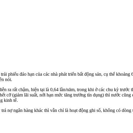
 trái phiếu đáo hạn của các nhà phát triển bất động sản, cụ thể khoản
ên nói.
ễn ra rất chậm, hiện tại là 0,64 lần/năm, trong khi ở các chu kỳ trước t
hết cỡ (giảm lãi suất, nới hạn mức tăng trưởng tín dụng) thì nước cũn
g kinh tế.
trả nợ ngân hàng khác thì vẫn chỉ là hoạt động ghi sổ, không có dòng 