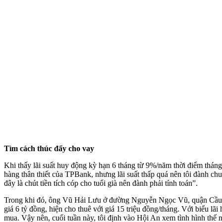
Tìm cách thúc đẩy cho vay
Khi thấy lãi suất huy động kỳ hạn 6 tháng từ 9%/năm thời điểm th
hàng thân thiết của TPBank, nhưng lãi suất thấp quá nên tôi đành c
đây là chút tiền tích cóp cho tuổi già nên đành phải tính toán”.
Trong khi đó, ông Vũ Hải Lưu ở đường Nguyễn Ngọc Vũ, quận Cầu G
giá 6 tỷ đồng, hiện cho thuê với giá 15 triệu đồng/tháng. Với biểu lã
mua. Vậy nên, cuối tuần này, tôi định vào Hội An xem tình hình thế n