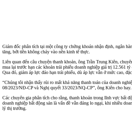
Giám đốc phân tích tại một công ty chứng khoán nhận định, ngân hà
tăng, bởi tiền không chảy vào nền kinh tế thực.
Liên quan đến câu chuyện thanh khoản, ông Trần Trung Kiên, chuyê
mua lại trước hạn các khoản trái phiếu doanh nghiệp giá trị 12.561 t
Qua đó, giảm áp lực đáo hạn trái phiếu, dù áp lực vẫn ở mức cao, đặ
“Chúng tôi nhận thấy rủi ro mất khả năng thanh toán của doanh nghiệ
08/2023/NĐ-CP và Nghị quyết 33/2023/NQ-CP”, ông Kiên cho hay.
Các chuyên gia phân tích cho rằng, thanh khoản trong lĩnh vực bất đ
doanh nghiệp bất động sản là vấn đề vẫn đáng lo ngại, khi nhiều doa
lý thị trường.