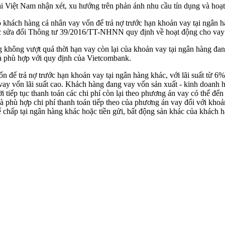
i Việt Nam nhận xét, xu hướng trên phản ánh nhu cầu tín dụng và hoạt
khách hàng cá nhân vay vốn để trả nợ trước hạn khoản vay tại ngân hà
ửa đổi Thông tư 39/2016/TT-NHNN quy định về hoạt động cho vay có
không vượt quá thời hạn vay còn lại của khoản vay tại ngân hàng đang
và phù hợp với quy định của Vietcombank.
 để trả nợ trước hạn khoản vay tại ngân hàng khác, với lãi suất từ 6
 vay vốn lãi suất cao. Khách hàng đang vay vốn sản xuất - kinh doanh h
ời tiếp tục thanh toán các chi phí còn lại theo phương án vay có thể 
à phù hợp chi phí thanh toán tiếp theo của phương án vay đối với kho
 chấp tại ngân hàng khác hoặc tiền gửi, bất động sản khác của khách 