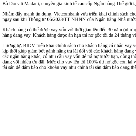
Bà Dorsati Madani, chuyên gia kinh tế cao cấp Ngân hàng Thế giới tạ
Nhằm đẩy mạnh tín dụng, Vietcombank vừa triển khai chính sách cho 
ngay sau khi Thông tư 06/2023/TT-NHNN của Ngân hàng Nhà nước s
Khách hàng có thể được vay vốn với thời gian lên đến 30 năm (nhưng 
hàng đang vay. Khách hàng được ân hạn trả nợ gốc tối đa 24 tháng 
Tương tự, BIDV triển khai chính sách cho khách hàng cá nhân vay vốn
kịp thời giúp giảm bớt gánh nặng trả lãi đối với các khách hàng đang
các ngân hàng khác, có nhu cầu vay vốn để trả nợ trước hạn, đồng th
dàng với nhiều ưu đãi. Mức cho vay lên tới 100% dư nợ gốc còn lại v
tài sản để đảm bảo cho khoản vay như chính tài sản đảm bảo đang thế