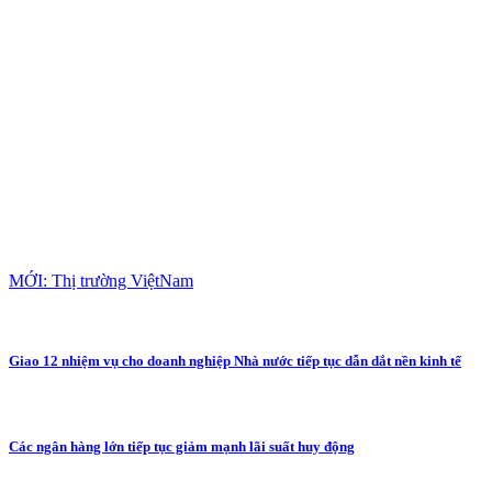
MỚI: Thị trường ViệtNam
Giao 12 nhiệm vụ cho doanh nghiệp Nhà nước tiếp tục dẫn dắt nền kinh tế
Các ngân hàng lớn tiếp tục giảm mạnh lãi suất huy động