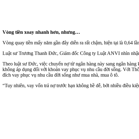
Vòng tiền xoay nhanh hơn, nhưng…
Vòng quay tiền mấy năm gần đây diễn ra rất chậm, hiện tại là 0,64 lần
Luật sư Trương Thanh Đức, Giám đốc Công ty Luật ANVI nhìn nhận: “
Theo luật sư Đức, việc chuyển nợ từ ngân hàng này sang ngân hàng
không áp dụng đối với khoản vay phục vụ nhu cầu đời sống. Với Th
đích vay phục vụ nhu cầu đời sống như mua nhà, mua ô tô.
“Tuy nhiên, vay vốn trả nợ trước hạn không hề dễ, bởi nhiều điều ki