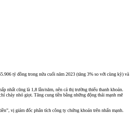
g 65.906 tỷ đồng trong nửa cuối năm 2023 (tăng 3% so với cùng kỳ) và
hấp nhất cũng là 1,8 lần/năm, nên cả thị trường thiếu thanh khoản.
g chỉ chảy nhỏ giọt. Tăng cung tiền bằng những động thái mạnh mẽ
tiền”, vị giám đốc phân tích công ty chứng khoán trên nhấn mạnh.