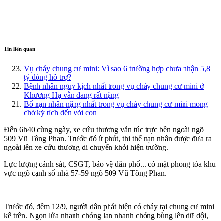
Tin liên quan
Vụ cháy chung cư mini: Vì sao 6 trường hợp chưa nhận 5,8
tỷ đồng hỗ trợ?
Bệnh nhân nguy kịch nhất trong vụ cháy chung cư mini ở
Khương Hạ vẫn đang rất nặng
Bố nạn nhân nặng nhất trong vụ cháy chung cư mini mong
chờ kỳ tích đến với con
Đến 6h40 cùng ngày, xe cứu thương vẫn túc trực bên ngoài ngõ
509 Vũ Tông Phan. Trước đó ít phút, th‌i th‌ể nạn nhân được đưa ra
ngoài lên xe cứu thương di chuyển khỏi hiện trường.
Lực lượng cảnh sát, CSGT, bảo vệ dân phố... có mặt phong tỏa khu
vực ngõ cạnh số nhà 57-59 ngõ 509 Vũ Tông Phan.
Trước đó, đêm 12/9, người dân phát hiện có cháy tại chung cư mini
kể trên. Ngọn lửa nhanh chóng lan nhanh chóng bùng lên dữ dội,