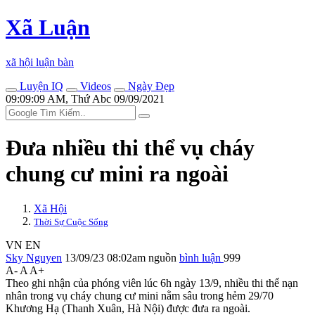
Xã Luận
xã hội luận bàn
Luyện IQ
Videos
Ngày Đẹp
09:09:09 AM, Thứ Abc 09/09/2021
Đưa nhiều th‌i th‌ể vụ cháy
chung cư mini ra ngoài
Xã Hội
Thời Sự Cuộc Sống
VN
EN
Sky Nguyen
13/09/23 08:02am
nguồn
bình luận
999
A-
A
A+
Theo ghi nhận của phóng viên lúc 6h ngày 13/9, nhiều th‌i th‌ể nạn
nhân trong vụ cháy chung cư mini nằm sâu trong hẻm 29/70
Khương Hạ (Thanh Xuân, Hà Nội) được đưa ra ngoài.