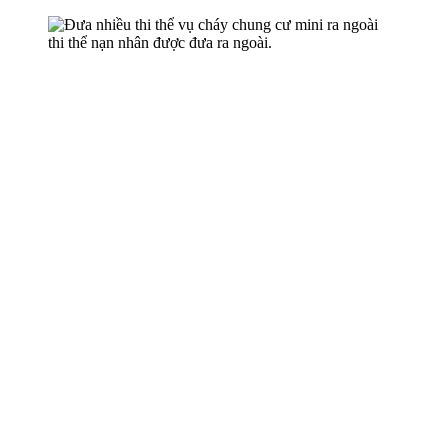
th‌i th‌ể nạn nhân được đưa ra ngoài.