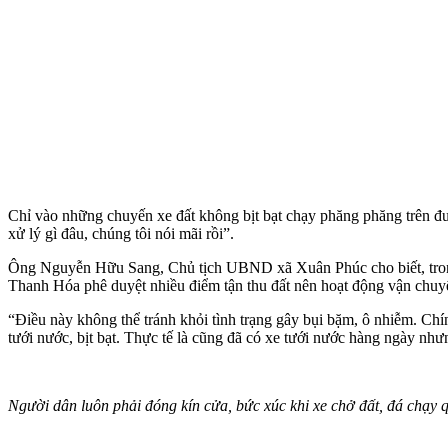
Chỉ vào những chuyến xe đất không bịt bạt chạy phăng phăng trên đư
xử lý gì đâu, chúng tôi nói mãi rồi”.
Ông Nguyễn Hữu Sang, Chủ tịch UBND xã Xuân Phúc cho biết, trong t
Thanh Hóa phê duyệt nhiều điểm tận thu đất nên hoạt động vận chuyển
“Điều này không thể tránh khỏi tình trạng gây bụi bặm, ô nhiễm. Chí
tưới nước, bịt bạt. Thực tế là cũng đã có xe tưới nước hàng ngày như
Người dân luôn phải đóng kín cửa, bức xúc khi xe chở đất, đá chạy 