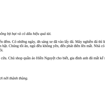
ng bịt bạt và có dấu hiệu quá tải.
ến đêm. Có những ngày, 4h sáng xe đã vào lấy đá. Máy nghiền đá thì li
 bật. Chúng tôi ăn, ngủ đều không yên, đến phát điên lên mất. Nhà có 
ói.
 cửa. Chủ shop quần áo Hiền Nguyệt cho biết, gia đình anh đã mất kế 
ơi nới thành thùng.