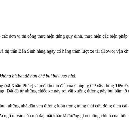
ác đơn vị thi công thực hiện đúng quy định, thực hiện các biện phá
à thị trấn Bến Sinh hàng ngày có hàng trăm lượt xe tải (Howo) vận ch
ông bịt bạt để hạn chế bụi bay vào nhà.
ã Xuân Phúc) và mỏ tận thu đất của Công ty CP xây dựng Tiến Đạt (th
ng. Đất đá từ những chiếc xe này rơi vãi xuống đường gây bụi băm, ô 
bụi, những nhà dân ven đường luôn trong trạng thái cửa đóng then cài đ
a ngõ ra vào của mỏ đá, mặt khác là đường giao thông chính của thôn