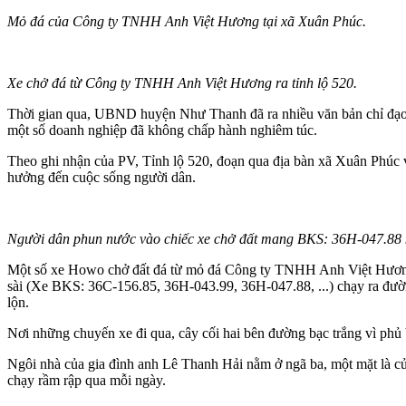
Mỏ đá của Công ty TNHH Anh Việt Hương tại xã Xuân Phúc.
Xe chở đá từ Công ty TNHH Anh Việt Hương ra tỉnh lộ 520.
Thời gian qua, UBND huyện Như Thanh đã ra nhiều văn bản chỉ đạo c
một số doanh nghiệp đã không chấp hành nghiêm túc.
Theo ghi nhận của PV, Tỉnh lộ 520, đoạn qua địa bàn xã Xuân Phúc v
hưởng đến cuộc sống người dân.
Người dân phun nước vào chiếc xe chở đất mang BKS: 36H-047.88 kh
Một số xe Howo chở đất đá từ mỏ đá Công ty TNHH Anh Việt Hương (x
sài (Xe BKS: 36C-156.85, 36H-043.99, 36H-047.88, ...) chạy ra đườ
lộn.
Nơi những chuyến xe đi qua, cây cối hai bên đường bạc trắng vì phủ 
Ngôi nhà của gia đình anh Lê Thanh Hải nằm ở ngã ba, một mặt là cử
chạy rầm rập qua mỗi ngày.