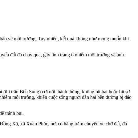
p bảo vệ môi trường. Tuy nhiên, kết quả không như mong muốn khi
uyển đất đá chạy qua, gây tình trạng ô nhiễm môi trường và ảnh
ị trấn Bến Sung) cơi nới thành thùng, không bịt bạt hoặc bịt sơ
nhiễm môi trường, khiến cuộc sống người dân hai bên đường bị đảo
ể tránh bụi.
 Đồng Xã, xã Xuân Phúc, nơi có hàng trăm chuyến xe chở đất, đá