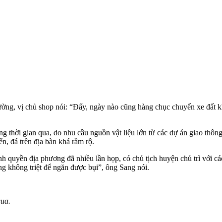
ờng, vị chủ shop nói: “Đấy, ngày nào cũng hàng chục chuyến xe đất k
hời gian qua, do nhu cầu nguồn vật liệu lớn từ các dự án giao thông
, đá trên địa bàn khá rầm rộ.
nh quyền địa phương đã nhiều lần họp, có chủ tịch huyện chủ trì với c
ng không triệt để ngăn được bụi”, ông Sang nói.
qua.