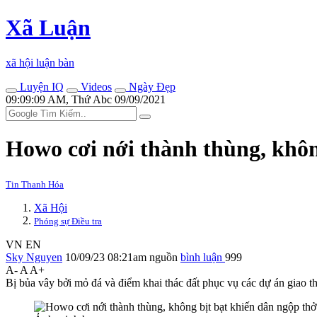
Xã Luận
xã hội luận bàn
Luyện IQ
Videos
Ngày Đẹp
09:09:09 AM, Thứ Abc 09/09/2021
Howo cơi nới thành thùng, khôn
Tin Thanh Hóa
Xã Hội
Phóng sự Điều tra
VN
EN
Sky Nguyen
10/09/23 08:21am
nguồn
bình luận
999
A-
A
A+
Bị bủa vây bởi mỏ đá và điểm khai thác đất phục vụ các dự án giao 