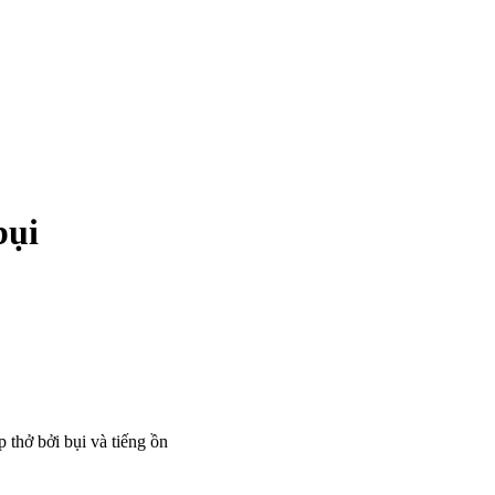
bụi
thở bởi bụi và tiếng ồn