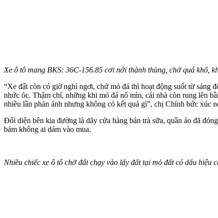
Xe ô tô mang BKS: 36C-156.85 cơi nới thành thùng, chở quá khổ, khô
“Xe đất còn có giờ nghỉ ngơi, chứ mỏ đá thì hoạt động suốt từ sáng đ
nhức óc. Thậm chí, những khi mỏ đá nổ mìn, cái nhà còn rung lên bần
nhiều lần phản ánh nhưng không có kết quả gì”, chị Chính bức xúc n
Đối diện bên kia đường là dãy cửa hàng bán trà sữa, quần áo đã đóng
bám không ai dám vào mua.
Nhiều chiếc xe ô tô chở đất chạy vào lấy đất tại mỏ đất có dấu hiệu c