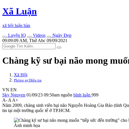
Xã Luận
xã hội luận bàn
Luyện IQ
Videos
Ngày Đẹp
09:09:09 AM, Thứ Abc 09/09/2021
Chàng kỹ sư bại não mong muốn
Xã Hội
Phóng sự Điều tra
VN
EN
Sky Nguyen
01/09/23 09:50am
nguồn
bình luận
999
A-
A
A+
Năm 2009, chàng sinh viên bại não Nguyễn Hoàng Gia Bảo (tỉnh Quản
tin tại một trường quốc tế ở TP.HCM.
Ảnh minh họa