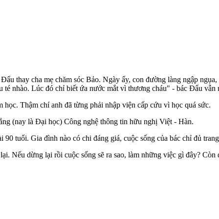
Bác Đẩu thay cha mẹ chăm sóc Bảo. Ngày ấy, con đường làng ngập ngụa,
áu té nhào. Lúc đó chỉ biết ứa nước mắt vì thương cháu" - bác Đẩu vẫn 
 học. Thậm chí anh đã từng phải nhập viện cấp cứu vì học quá sức.
ng (nay là Đại học) Công nghệ thông tin hữu nghị Việt - Hàn.
 90 tuổi. Gia đình nào có chi đáng giá, cuộc sống của bác chỉ đủ trang
ại. Nếu dừng lại rồi cuộc sống sẽ ra sao, làm những việc gì đây? Còn đ