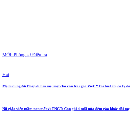
MỚI: Phóng sự Điều tra
Hot
Mẹ nuôi người Pháp đi tìm mẹ ruột cho con trai gốc Việt: “Tôi biết chị có lý do
Nữ giáo viên mầm non mất vì TNGT: Con gái 4 tuổi nửa đêm gào khóc đòi mẹ