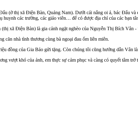
Đẩu (ở thị xã Điện Bàn, Quảng Nam). Dưới cái nắng oi ả, bác Đẩu và 
ụ huynh các trường, các giáo viên… để có được địa chỉ của các bạn tân
hị xã Điện Bàn) là gia cảnh ngặt nghèo của Nguyễn Thị Bích Vân - 
ong căn nhà tình thương cùng bà ngoại đau ốm liên miên.
triệu đồng của Gia Bảo gửi tặng. Còn chúng tôi cũng hướng dẫn Vân là
ng vượt khó của ảnh, em thực sự cảm phục và càng có quyết tâm trở t