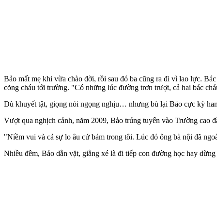
Bảo mất mẹ khi vừa chào đời, rồi sau đó ba cũng ra đi vì lao lực. 
cõng cháu tới trường. "Có những lúc đường trơn trượt, cả hai bác ch
Dù khuyết tật, giọng nói ngọng nghịu… nhưng bù lại Bảo cực kỳ ham
Vượt qua nghịch cảnh, năm 2009, Bảo trúng tuyển vào Trường cao đẳ
"Niềm vui và cả sự lo âu cứ bám trong tôi. Lúc đó ông bà nội đã ngoài
Nhiều đêm, Bảo dằn vặt, giằng xé là đi tiếp con đường học hay dừng l