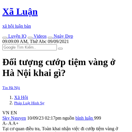
Xã Luận
xã hội luận bàn
Luyện IQ
Videos
Ngày Đẹp
09:09:09 AM, Thứ Abc 09/09/2021
Đối tượng cướp tiệm vàng ở
Hà Nội khai gì?
Tin Hà Nội
Xã Hội
Pháp Luật Hình Sự
VN
EN
Sky Nguyen
10/09/23 02:17pm
nguồn
bình luận
999
A-
A
A+
Tại cơ quan điều tra, Toàn khai nhận việc đi cướp tiệm vàng ở