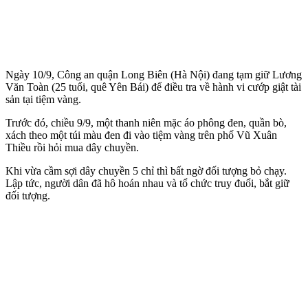
Ngày 10/9, Công an quận Long Biên (Hà Nội) đang tạm giữ Lương
Văn Toàn (25 tuổi, quê Yên Bái) để điều tra về hành vi cướp giật tài
sản tại tiệm vàng.
Trước đó, chiều 9/9, một thanh niên mặc áo phông đen, quần bò,
xách theo một túi màu đen đi vào tiệm vàng trên phố Vũ Xuân
Thiều rồi hỏi mua dây chuyền.
Khi vừa cầm sợi dây chuyền 5 chỉ thì bất ngờ đối tượng bỏ chạy.
Lập tức, người dân đã hô hoán nhau và tổ chức truy đuổi, bắt giữ
đối tượng.