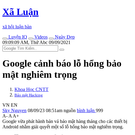
Xã Luận
xã hội luận bàn
Luyện IQ
Videos
Ngày Đẹp
09:09:09 AM, Thứ Abc 09/09/2021
Google cảnh báo lỗ hổng bảo
mật nghiêm trọng
Khoa Học CNTT
Bảo mật Hacking
VN
EN
Sky Nguyen
08/09/23 08:51am
nguồn
bình luận
999
A-
A
A+
Google vừa phát hành bản vá bảo mật hàng tháng cho các thiết bị
Android nhằm giải quyết một số lỗ hổng bảo mật nghiêm trọng.