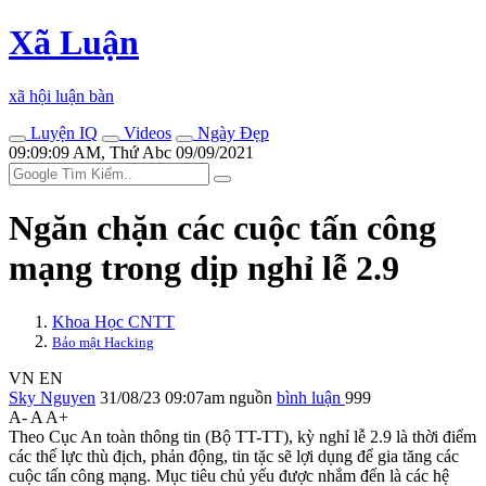
Xã Luận
xã hội luận bàn
Luyện IQ
Videos
Ngày Đẹp
09:09:09 AM, Thứ Abc 09/09/2021
Ngăn chặn các cuộc tấn công
mạng trong dịp nghỉ lễ 2.9
Khoa Học CNTT
Bảo mật Hacking
VN
EN
Sky Nguyen
31/08/23 09:07am
nguồn
bình luận
999
A-
A
A+
Theo Cục An toàn thông tin (Bộ TT-TT), kỳ nghỉ lễ 2.9 là thời điểm
các thế lực thù địch, phản động, tin tặc sẽ lợi dụng để gia tăng các
cuộc tấn công mạng. Mục tiêu chủ yếu được nhắm đến là các hệ