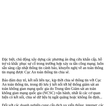
Đặc biệt, chủ động xây dựng các phương án ứng cứu khẩn cấp, hỗ
trợ và khắc phục sự cố trong trường hợp xảy ra tấn công mạng; luôn
sẵn sàng cập nhật thông tin cảnh báo, khuyến nghị về an toàn thông
tin mạng được Cục An toàn thông tin chia sẻ.
Bảo đảm duy trì, kết nối liên tục, kịp thời chia sẻ thông tin với Cục
An toàn thông tin, trong đó lưu ý kết nối tới hệ thống giám sát an
toàn không gian mạng quốc gia do Trung tâm Giám sát an toàn
không gian mạng quốc gia (NCSC) vận hành, nhất là các cơ quan
hiện có kết nối, chia sẻ dữ liệu bị ngắt quãng hoặc không ổn định...
Đối với các doanh nghiệp cung cấp dịch vụ viễn thông, internet; các