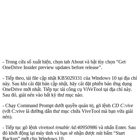
- Trong cửa sổ xuất hiện, chọn tab About và bật tùy chọn “Get
OneDrive Insider preview updates before release”.
- Tiếp theo, tải file cập nhật KB5029331 của Windows 10 tại địa chỉ
này. Sau khi cài đặt bản cập nhật, hãy cài đặt phiên bản ứng dụng
OneDrive mới nhất. Tiếp tục tải công cụ ViVeTool tại địa chỉ này.
Sau đó, giải nén vào bất kỳ thư mục nào.
- Chạy Command Prompt dưới quyền quản trị, gõ lệnh
CD C:vive
(với C:vive là đường dẫn thư mục chứa ViveTool mà bạn vừa giải
nén).
- Tiếp tục gõ lệnh
vivetool /enable /id:40950986
và nhấn Enter. Sau
đó khởi động lại máy tính và bạn sẽ nhận được nút bấm “Start
Backup” mới cho Windows 10.