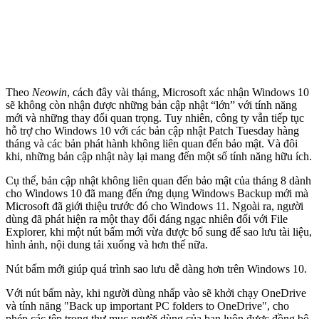
Theo
Neowin
, cách đây vài tháng, Microsoft xác nhận Windows 10
sẽ không còn nhận được những bản cập nhật “lớn” với tính năng
mới và những thay đổi quan trọng. Tuy nhiên, công ty vẫn tiếp tục
hỗ trợ cho Windows 10 với các bản cập nhật Patch Tuesday hàng
tháng và các bản phát hành không liên quan đến bảo mật. Và đôi
khi, những bản cập nhật này lại mang đến một số tính năng hữu ích.
Cụ thể, bản cập nhật không liên quan đến bảo mật của tháng 8 dành
cho Windows 10 đã mang đến ứng dụng Windows Backup mới mà
Microsoft đã giới thiệu trước đó cho Windows 11. Ngoài ra, người
dùng đã phát hiện ra một thay đổi đáng ngạc nhiên đối với File
Explorer, khi một nút bấm mới vừa được bổ sung để sao lưu tài liệu,
hình ảnh, nội dung tải xuống và hơn thế nữa.
Nút bấm mới giúp quá trình sao lưu dễ dàng hơn trên Windows 10.
Với nút bấm này, khi người dùng nhấp vào sẽ khởi chạy OneDrive
và tính năng "Back up important PC folders to OneDrive", cho
phép các tệp trong thư mục người dùng của bạn luôn được đồng bộ