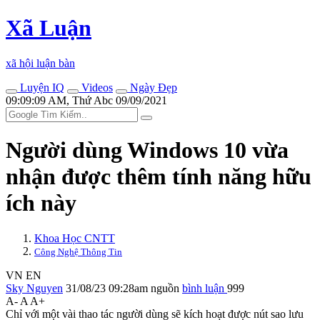
Xã Luận
xã hội luận bàn
Luyện IQ
Videos
Ngày Đẹp
09:09:09 AM, Thứ Abc 09/09/2021
Người dùng Windows 10 vừa
nhận được thêm tính năng hữu
ích này
Khoa Học CNTT
Công Nghệ Thông Tin
VN
EN
Sky Nguyen
31/08/23 09:28am
nguồn
bình luận
999
A-
A
A+
Chỉ với một vài thao tác người dùng sẽ kích hoạt được nút sao lưu