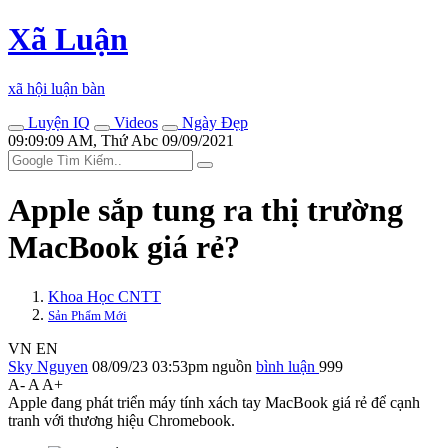
Xã Luận
xã hội luận bàn
Luyện IQ
Videos
Ngày Đẹp
09:09:09 AM, Thứ Abc 09/09/2021
Apple sắp tung ra thị trường
MacBook giá rẻ?
Khoa Học CNTT
Sản Phẩm Mới
VN
EN
Sky Nguyen
08/09/23 03:53pm
nguồn
bình luận
999
A-
A
A+
Apple đang phát triển máy tính xách tay MacBook giá rẻ để cạnh
tranh với thương hiệu Chromebook.