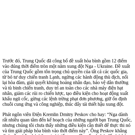
Trước đó, Trung Quốc đã công bố đề xuất hòa bình gồm 12 điểm
vào đúng thời điểm tròn một năm xung đột Nga - Ukraine. Đề xuất
của Trung Quốc gồm tôn trọng chủ quyền của tất cả các quốc gia,
từ bỏ tư duy chiến tranh Lạnh, ngừng các hành động thù địch, nối
lại hòa đàm, giải quyết khủng hoảng nhân đạo, bảo vệ dân thường
và tù binh chiến tranh, duy trì an toàn cho các nhà máy điện hạt
nhân, giảm các rủi ro chiến lược, tạo điều kiện cho hoạt động xuất
khẩu ngũ cốc, gừng các lệnh trừng phạt đơn phương, giữ ổn định
chuỗi cung ứng và công nghiệp, thúc đẩy tái thiết hậu xung đột.
Phát ngôn viên Điện Kremlin Dmitry Peskov cho hay: “Nga dành
rất nhiều quan tâm đến kế hoạch của những người bạn Trung Quốc,
nhưng chúng tôi chưa thấy những điều kiện cần thiết để thực thi nó
và tìm giải pháp hòa bình vào thời điểm này”. Ông Peskov khẳng