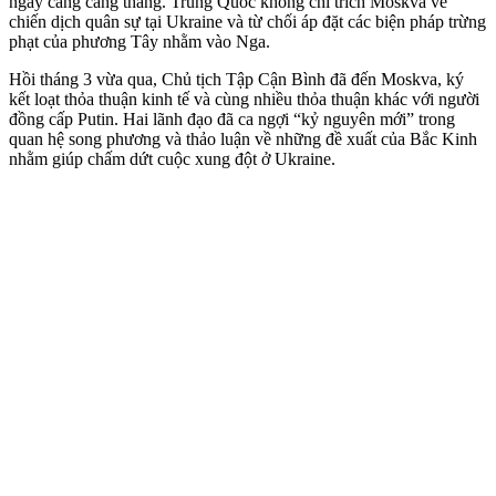
ngày càng căng thẳng. Trung Quốc không chỉ trích Moskva về
chiến dịch quân sự tại Ukraine và từ chối áp đặt các biện pháp trừng
phạt của phương Tây nhằm vào Nga.
Hồi tháng 3 vừa qua, Chủ tịch Tập Cận Bình đã đến Moskva, ký
kết loạt thỏa thuận kinh tế và cùng nhiều thỏa thuận khác với người
đồng cấp Putin. Hai lãnh đạo đã ca ngợi “kỷ nguyên mới” trong
quan hệ song phương và thảo luận về những đề xuất của Bắc Kinh
nhằm giúp chấm dứt cuộc xung đột ở Ukraine.