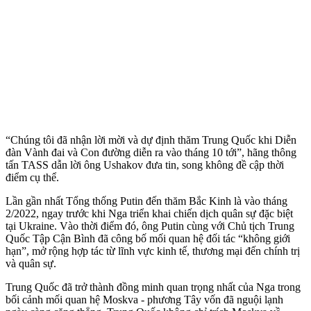
“Chúng tôi đã nhận lời mời và dự định thăm Trung Quốc khi Diễn
đàn Vành đai và Con đường diễn ra vào tháng 10 tới”, hãng thông
tấn TASS dẫn lời ông Ushakov đưa tin, song không đề cập thời
điểm cụ thể.
Lần gần nhất Tổng thống Putin đến thăm Bắc Kinh là vào tháng
2/2022, ngay trước khi Nga triển khai chiến dịch quân sự đặc biệt
tại Ukraine. Vào thời điểm đó, ông Putin cùng với Chủ tịch Trung
Quốc Tập Cận Bình đã công bố mối quan hệ đối tác “không giới
hạn”, mở rộng hợp tác từ lĩnh vực kinh tế, thương mại đến chính trị
và quân sự.
Trung Quốc đã trở thành đồng minh quan trọng nhất của Nga trong
bối cảnh mối quan hệ Moskva - phương Tây vốn đã nguội lạnh