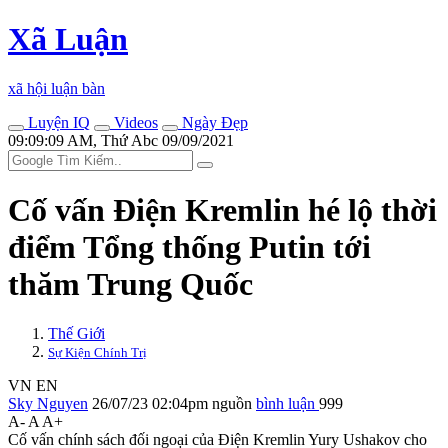
Xã Luận
xã hội luận bàn
Luyện IQ
Videos
Ngày Đẹp
09:09:09 AM, Thứ Abc 09/09/2021
Cố vấn Điện Kremlin hé lộ thời
điểm Tổng thống Putin tới
thăm Trung Quốc
Thế Giới
Sự Kiện Chính Trị
VN
EN
Sky Nguyen
26/07/23 02:04pm
nguồn
bình luận
999
A-
A
A+
Cố vấn chính sách đối ngoại của Điện Kremlin Yury Ushakov cho