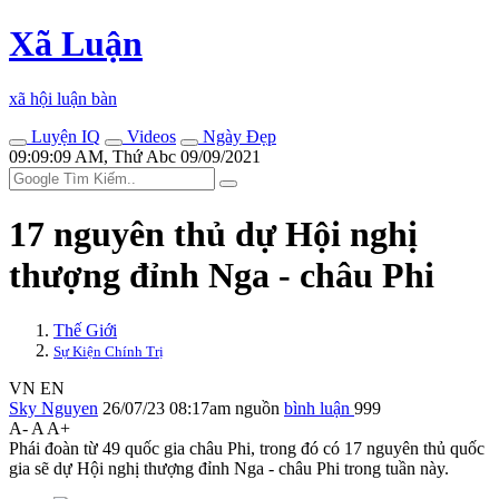
Xã Luận
xã hội luận bàn
Luyện IQ
Videos
Ngày Đẹp
09:09:09 AM, Thứ Abc 09/09/2021
17 nguyên thủ dự Hội nghị
thượng đỉnh Nga - châu Phi
Thế Giới
Sự Kiện Chính Trị
VN
EN
Sky Nguyen
26/07/23 08:17am
nguồn
bình luận
999
A-
A
A+
Phái đoàn từ 49 quốc gia châu Phi, trong đó có 17 nguyên thủ quốc
gia sẽ dự Hội nghị thượng đỉnh Nga - châu Phi trong tuần này.