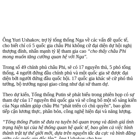
Ông Yuri Ushakov, trợ lý tổng thống Nga về các vấn đề quốc tế,
cho biết chỉ có 5 quốc gia châu Phi không cử đại diện dự hội nghị
thượng đỉnh, nhấn mạnh tỷ lệ tham gia cao
“cho thấy châu Phi
mong muốn tăng cường quan hệ với Nga".
Trong số 49 chính phủ châu Phi, sẽ có 17 nguyên thủ, 5 phó tổng
thống, 4 người đứng đầu chính phủ và một quốc gia sẽ được đại
diện bởi người đứng đầu quốc hội. 17 quốc gia khác sẽ cử phó thủ
tướng, bộ trưởng ngoại giao cũng như đại sứ tham dự.
Theo dự kiến, Tổng thống Putin sẽ phát biểu trong phiên họp có sự
tham dự của 17 nguyên thủ quốc gia và sẽ công bố một số sáng kiến
của Nga nhằm giúp châu Phi “phát triển có chủ quyền”, bao gồm
tiếp cận lương thực, phân bón, công nghệ hiện đại và năng lượng.
“Tổng thống Putin sẽ đưa ra tuyên bố quan trọng và đánh giá tình
trạng hiện tại của hệ thống quan hệ quốc tế, bao gồm cả việc hình
thành trật tự thế giới mới, dựa trên nguyên tắc đa cực và bình đẳng
giữa các quốc gia độc lập”,
ông Ushakov cho hay.