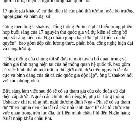
người cử đại diện là người đứng đầu quốc hội.
17 quốc gia khác sẽ cử đại diện là các phó thủ tướng hoặc bộ trưởng
ngoại giao và năm đại sứ.
Cũng theo ông Ushakov, Tổng thống Putin sẽ phát biểu trong phiên
họp buổi sáng của 17 nguyên thủ quốc gia và dự kiến sẽ công bố
một số sáng kiến của Nga nhằm giúp châu Phi “phát triển có chủ
quyền”, bao gồm tiếp cận lương thực, phân bón, công nghệ hiện đại
và năng lượng.
“Tổng thống của chúng tôi sẽ đưa ra một tuyên bố quan trọng và
đánh giá tình trạng hiện tại của hệ thống quan hệ quốc tế, bao gồm
cả việc hình thành một trật tự thế giới mới, dựa trên nguyên tắc đa
cực và bình đẳng của tất cả các quốc gia độc lập", ông Ushakov nói
với các phóng viên.
Bữa sáng làm việc sau đó sẽ có sự tham gia của các đoàn cử đại
diện cấp dưới. Ngoài các chính phủ riêng lẻ, phụ tá Tổng thống
Ushakov chỉ ra rằng hội nghị thượng đỉnh Nga - Phi sẽ có sự tham
dự “theo nghĩa đen của tất cả các nhà lãnh đạo” từ các tổ chức khu
vực quan trọng trên lục địa, từ Liên minh châu Phi đến Ngân hàng
Xuất nhập khẩu châu Phi.