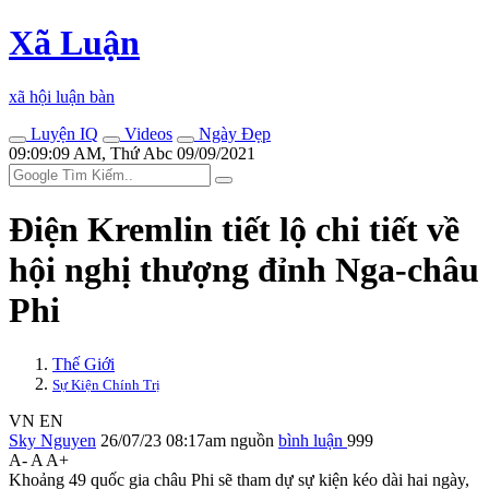
Xã Luận
xã hội luận bàn
Luyện IQ
Videos
Ngày Đẹp
09:09:09 AM, Thứ Abc 09/09/2021
Điện Kremlin tiết lộ chi tiết về
hội nghị thượng đỉnh Nga-châu
Phi
Thế Giới
Sự Kiện Chính Trị
VN
EN
Sky Nguyen
26/07/23 08:17am
nguồn
bình luận
999
A-
A
A+
Khoảng 49 quốc gia châu Phi sẽ tham dự sự kiện kéo dài hai ngày,