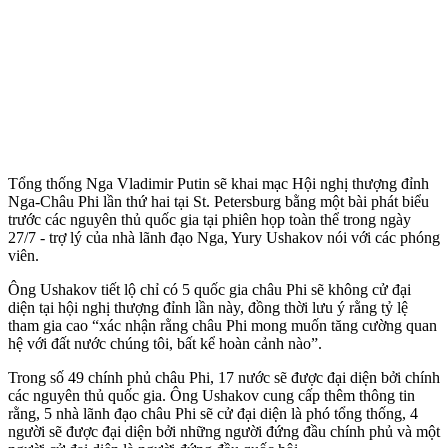
Tổng thống Nga Vladimir Putin sẽ khai mạc Hội nghị thượng đỉnh
Nga-Châu Phi lần thứ hai tại St. Petersburg bằng một bài phát biểu
trước các nguyên thủ quốc gia tại phiên họp toàn thể trong ngày
27/7 - trợ lý của nhà lãnh đạo Nga, Yury Ushakov nói với các phóng
viên.
Ông Ushakov tiết lộ chỉ có 5 quốc gia châu Phi sẽ không cử đại
diện tại hội nghị thượng đỉnh lần này, đồng thời lưu ý rằng tỷ lệ
tham gia cao “xác nhận rằng châu Phi mong muốn tăng cường quan
hệ với đất nước chúng tôi, bất kể hoàn cảnh nào”.
Trong số 49 chính phủ châu Phi, 17 nước sẽ được đại diện bởi chính
các nguyên thủ quốc gia. Ông Ushakov cung cấp thêm thông tin
rằng, 5 nhà lãnh đạo châu Phi sẽ cử đại diện là phó tổng thống, 4
người sẽ được đại diện bởi những người đứng đầu chính phủ và một