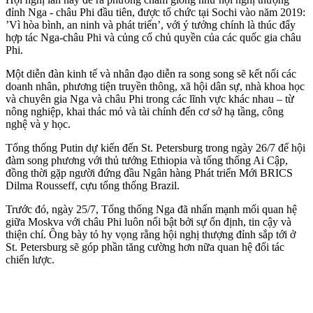
đỉnh Nga - châu Phi đầu tiên, được tổ chức tại Sochi vào năm 2019:
’Vì hòa bình, an ninh và phát triển’, với ý tưởng chính là thúc đẩy
hợp tác Nga-châu Phi và củng cố chủ quyền của các quốc gia châu
Phi.
Một diễn đàn kinh tế và nhân đạo diễn ra song song sẽ kết nối các
doanh nhân, phương tiện truyền thông, xã hội dân sự, nhà khoa học
và chuyên gia Nga và châu Phi trong các lĩnh vực khác nhau – từ
nông nghiệp, khai thác mỏ và tài chính đến cơ sở hạ tầng, công
nghệ và y học.
Tổng thống Putin dự kiến đến St. Petersburg trong ngày 26/7 để hội
đàm song phương với thủ tướng Ethiopia và tổng thống Ai Cập,
đồng thời gặp người đứng đầu Ngân hàng Phát triển Mới BRICS
Dilma Rousseff, cựu tổng thống Brazil.
Trước đó, ngày 25/7, Tổng thống Nga đã nhấn mạnh mối quan hệ
giữa Moskva với châu Phi luôn nổi bật bởi sự ổn định, tin cậy và
thiện chí. Ông bày tỏ hy vọng rằng hội nghị thượng đỉnh sắp tới ở
St. Petersburg sẽ góp phần tăng cường hơn nữa quan hệ đối tác
chiến lược.