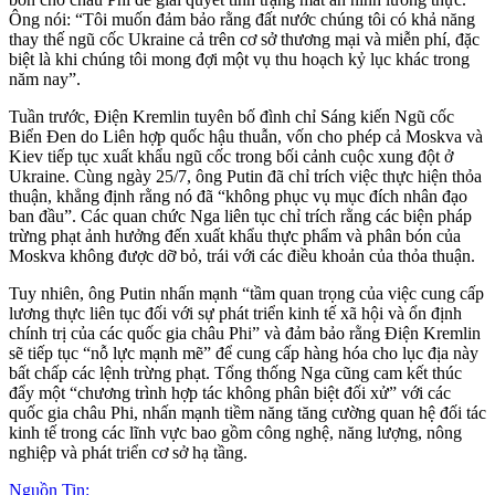
Ông nói: “Tôi muốn đảm bảo rằng đất nước chúng tôi có khả năng
thay thế ngũ cốc Ukraine cả trên cơ sở thương mại và miễn phí, đặc
biệt là khi chúng tôi mong đợi một vụ thu hoạch kỷ lục khác trong
năm nay”.
Tuần trước, Điện Kremlin tuyên bố đình chỉ Sáng kiến Ngũ cốc
Biển Đen do Liên hợp quốc hậu thuẫn, vốn cho phép cả Moskva và
Kiev tiếp tục xuất khẩu ngũ cốc trong bối cảnh cuộc xung đột ở
Ukraine. Cùng ngày 25/7, ông Putin đã chỉ trích việc thực hiện thỏa
thuận, khẳng định rằng nó đã “không phục vụ mục đích nhân đạo
ban đầu”. Các quan chức Nga liên tục chỉ trích rằng các biện pháp
trừng phạt ảnh hưởng đến xuất khẩu thực phẩm và phân bón của
Moskva không được dỡ bỏ, trái với các điều khoản của thỏa thuận.
Tuy nhiên, ông Putin nhấn mạnh “tầm quan trọng của việc cung cấp
lương thực liên tục đối với sự phát triển kinh tế xã hội và ổn định
chính trị của các quốc gia châu Phi” và đảm bảo rằng Điện Kremlin
sẽ tiếp tục “nỗ lực mạnh mẽ” để cung cấp hàng hóa cho lục địa này
bất chấp các lệnh trừng phạt. Tổng thống Nga cũng cam kết thúc
đẩy một “chương trình hợp tác không phân biệt đối xử” với các
quốc gia châu Phi, nhấn mạnh tiềm năng tăng cường quan hệ đối tác
kinh tế trong các lĩnh vực bao gồm công nghệ, năng lượng, nông
nghiệp và phát triển cơ sở hạ tầng.
Nguồn Tin: