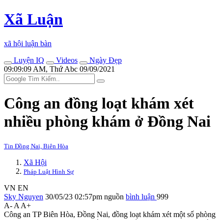
Xã Luận
xã hội luận bàn
Luyện IQ
Videos
Ngày Đẹp
09:09:09 AM, Thứ Abc 09/09/2021
Công an đồng loạt khám xét
nhiều phòng khám ở Đồng Nai
Tin Đồng Nai, Biên Hòa
Xã Hội
Pháp Luật Hình Sự
VN
EN
Sky Nguyen
30/05/23 02:57pm
nguồn
bình luận
999
A-
A
A+
Công an TP Biên Hòa, Đồng Nai, đồng loạt khám xét một số phòng