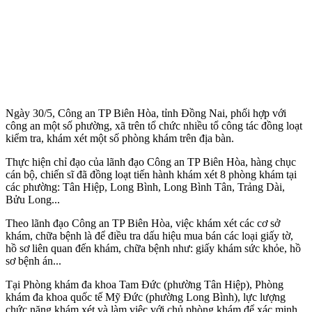
Ngày 30/5, Công an TP Biên Hòa, tỉnh Đồng Nai, phối hợp với
công an một số phường, xã trên tổ chức nhiều tổ công tác đồng loạt
kiểm tra, khám xét một số phòng khám trên địa bàn.
Thực hiện chỉ đạo của lãnh đạo Công an TP Biên Hòa, hàng chục
cán bộ, chiến sĩ đã đồng loạt tiến hành khám xét 8 phòng khám tại
các phường: Tân Hiệp, Long Bình, Long Bình Tân, Trảng Dài,
Bửu Long...
Theo lãnh đạo Công an TP Biên Hòa, việc khám xét các cơ sở
khám, chữa bệnh là để điều tra dấu hiệu mua bán các loại giấy tờ,
hồ sơ liên quan đến khám, chữa bệnh như: giấy khám sức khỏe, hồ
sơ bệnh án...
Tại Phòng khám đa khoa Tam Đức (phường Tân Hiệp), Phòng
khám đa khoa quốc tế Mỹ Đức (phường Long Bình), lực lượng
chức năng khám xét và làm việc với chủ phòng khám để xác minh