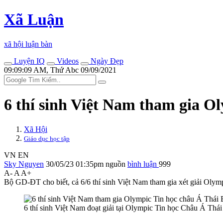
Xã Luận
xã hội luận bàn
Luyện IQ
Videos
Ngày Đẹp
09:09:09 AM, Thứ Abc 09/09/2021
6 thí sinh Việt Nam tham gia O
Xã Hội
Giáo dục học tập
VN
EN
Sky Nguyen
30/05/23 01:35pm
nguồn
bình luận
999
A-
A
A+
Bộ GD-ĐT cho biết, cả 6/6 thí sinh Việt Nam tham gia xét giải Ol
6 thí sinh Việt Nam đoạt giải tại Olympic Tin học Châu Á Th