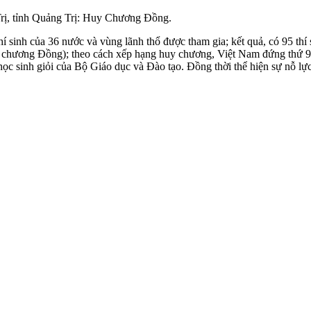
rị, tỉnh Quảng Trị: Huy Chương Đồng.
nh của 36 nước và vùng lãnh thổ được tham gia; kết quả, có 95 thí si
hương Đồng); theo cách xếp hạng huy chương, Việt Nam đứng thứ 9. 
ọc sinh giỏi của Bộ Giáo dục và Đào tạo. Đồng thời thể hiện sự nỗ lực