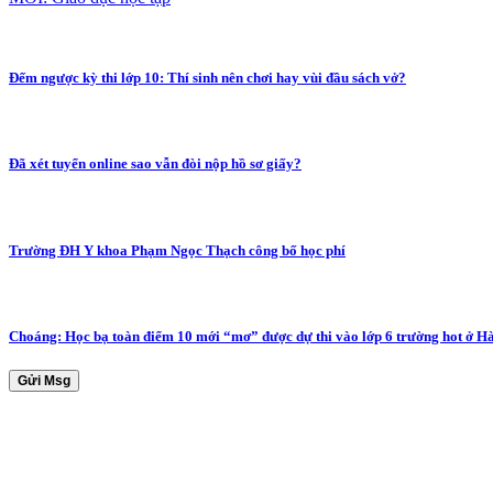
Đếm ngược kỳ thi lớp 10: Thí sinh nên chơi hay vùi đầu sách vở?
Đã xét tuyển online sao vẫn đòi nộp hồ sơ giấy?
Trường ĐH Y khoa Phạm Ngọc Thạch công bố học phí
Choáng: Học bạ toàn điểm 10 mới “mơ” được dự thi vào lớp 6 trường hot ở H
Gửi Msg