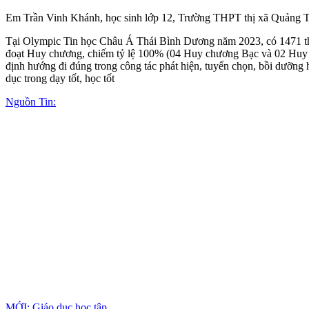
Em Trần Vinh Khánh, học sinh lớp 12, Trường THPT thị xã Quảng T
Tại Olympic Tin học Châu Á Thái Bình Dương năm 2023, có 1471 thí si
đoạt Huy chương, chiếm tỷ lệ 100% (04 Huy chương Bạc và 02 Huy c
định hướng đi đúng trong công tác phát hiện, tuyển chọn, bồi dưỡng h
dục trong dạy tốt, học tốt
Nguồn Tin:
MỚI: Giáo dục học tập