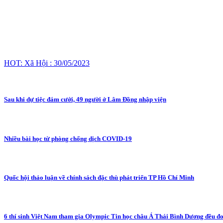
HOT: Xã Hội : 30/05/2023
Sau khi dự tiệc đám cưới, 49 người ở Lâm Đồng nhập viện
Nhiều bài học từ phòng chống dịch COVID-19
Quốc hội thảo luận về chính sách đặc thù phát triển TP Hồ Chí Minh
6 thí sinh Việt Nam tham gia Olympic Tin học châu Á Thái Bình Dương đều đo