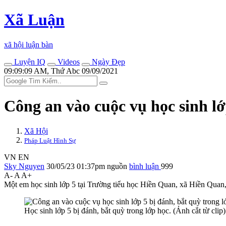
Xã Luận
xã hội luận bàn
Luyện IQ
Videos
Ngày Đẹp
09:09:09 AM, Thứ Abc 09/09/2021
Công an vào cuộc vụ học sinh lớ
Xã Hội
Pháp Luật Hình Sự
VN
EN
Sky Nguyen
30/05/23 01:37pm
nguồn
bình luận
999
A-
A
A+
Một em học sinh lớp 5 tại Trường tiểu học Hiền Quan, xã Hiền Quan,
Học sinh lớp 5 bị đánh, bắt quỳ trong lớp học. (Ảnh cắt từ clip)