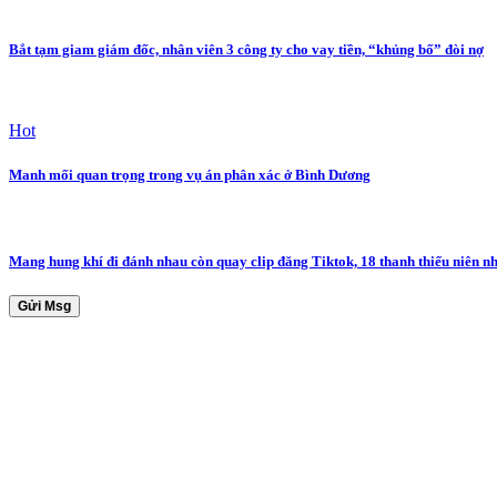
Bắt tạm giam giám đốc, nhân viên 3 công ty cho vay tiền, “khủng bố” đòi nợ
Hot
Manh mối quan trọng trong vụ án phân xác ở Bình Dương
Mang hung khí đi đánh nhau còn quay clip đăng Tiktok, 18 thanh thiếu niên nh
Gửi Msg