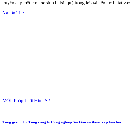
truyền clip một em học sinh bị bắt quỳ trong lớp và liên tục bị tát 
Nguồn Tin:
MỚI: Pháp Luật Hình Sự
Tổng giám đốc Tổng công ty Công nghiệp Sài Gòn và thuộc cấp hầu tòa