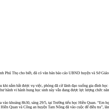
nh Phú Thọ cho biết, đã có văn bản báo cáo UBND huyện và Sở Giáo dụ
khi nắm bắt được vụ việc, phòng đã cử lãnh đạo xuống gia đình học 
ư hành vi hành hung học sinh này vẫn đang được lực lượng chức năn
 vào khoảng 8h30, sáng 29/5, tại Trường tiểu học Hiền Quan. “Em học 
ã Hiền Quan và Công an huyện Tam Nông đã vào cuộc để điều tra”, lãn