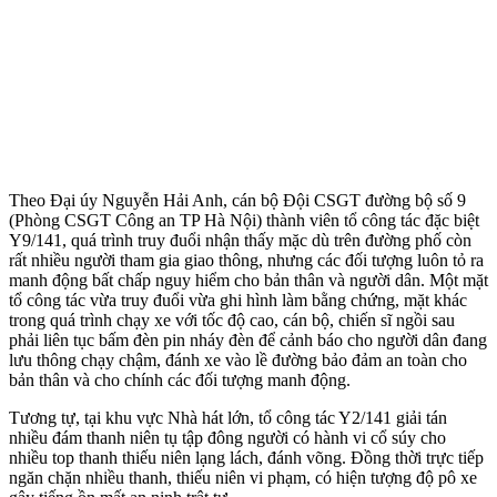
Theo Đại úy Nguyễn Hải Anh, cán bộ Đội CSGT đường bộ số 9
(Phòng CSGT Công an TP Hà Nội) thành viên tổ công tác đặc biệt
Y9/141, quá trình truy đuổi nhận thấy mặc dù trên đường phố còn
rất nhiều người tham gia giao thông, nhưng các đối tượng luôn tỏ ra
manh động bất chấp nguy hiểm cho bản thân và người dân. Một mặt
tổ công tác vừa truy đuổi vừa ghi hình làm bằng chứng, mặt khác
trong quá trình chạy xe với tốc độ cao, cán bộ, chiến sĩ ngồi sau
phải liên tục bấm đèn pin nháy đèn để cảnh báo cho người dân đang
lưu thông chạy chậm, đánh xe vào lề đường bảo đảm an toàn cho
bản thân và cho chính các đối tượng manh động.
Tương tự, tại khu vực Nhà hát lớn, tổ công tác Y2/141 giải tán
nhiều đám thanh niên tụ tập đông người có hành vi cổ súy cho
nhiều top thanh thiếu niên lạng lách, đánh võng. Đồng thời trực tiếp
ngăn chặn nhiều thanh, thiếu niên vi phạm, có hiện tượng độ pô xe