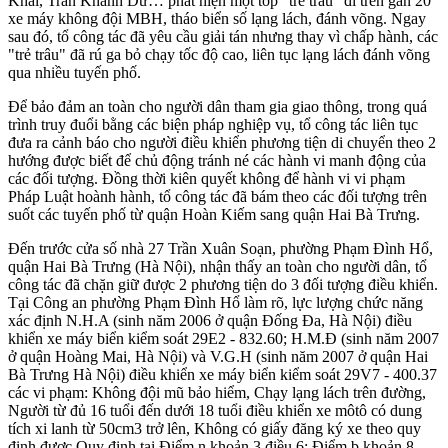
Khải, Trần Khánh Dư… phát hiện một tốp "trẻ trâu" đi trên gần 20
xe máy không đội MBH, tháo biển số lạng lách, đánh võng. Ngay
sau đó, tổ công tác đã yêu cầu giải tán nhưng thay vì chấp hành, các
"trẻ trâu" đã rú ga bỏ chạy tốc độ cao, liên tục lạng lách đánh võng
qua nhiều tuyến phố.
Để bảo đảm an toàn cho người dân tham gia giao thông, trong quá
trình truy đuổi bằng các biện pháp nghiệp vụ, tổ công tác liên tục
đưa ra cảnh báo cho người điều khiển phương tiện di chuyển theo 2
hướng được biết để chủ động tránh né các hành vi manh động của
các đối tượng. Đồng thời kiên quyết không để hành vi vi phạm
Pháp Luật hoành hành, tổ công tác đã bám theo các đối tượng trên
suốt các tuyến phố từ quận Hoàn Kiếm sang quận Hai Bà Trưng.
Đến trước cửa số nhà 27 Trần Xuân Soạn, phường Phạm Đình Hổ,
quận Hai Bà Trưng (Hà Nội), nhận thấy an toàn cho người dân, tổ
công tác đã chặn giữ được 2 phương tiện do 3 đối tượng điều khiển.
Tại Công an phường Phạm Đình Hổ làm rõ, lực lượng chức năng
xác định N.H.A (sinh năm 2006 ở quận Đống Đa, Hà Nội) điều
khiển xe máy biển kiểm soát 29E2 - 832.60; H.M.Đ (sinh năm 2007
ở quận Hoàng Mai, Hà Nội) và V.G.H (sinh năm 2007 ở quận Hai
Bà Trưng Hà Nội) điều khiển xe máy biển kiểm soát 29V7 - 400.37
các vi phạm: Không đội mũ bảo hiểm, Chạy lạng lách trên đường,
Người từ đủ 16 tuổi đến dưới 1‌8 tuổ‌i điều khiển xe môtô có dung
tích xi lanh từ 50cm3 trở lên, Không có giấy đăng ký xe theo quy
định được Quy định tại Điểm n khoản 3 điều 6; Điểm b khoản 8