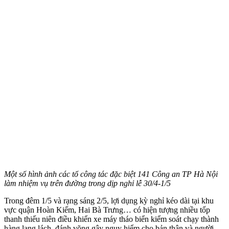
Một số hình ảnh các tổ công tác đặc biệt 141 Công an TP Hà Nội
làm nhiệm vụ trên đường trong dịp nghỉ lễ 30/4-1/5
Trong đêm 1/5 và rạng sáng 2/5, lợi dụng kỳ nghỉ kéo dài tại khu
vực quận Hoàn Kiếm, Hai Bà Trưng… có hiện tượng nhiều tốp
thanh thiếu niên điều khiển xe máy tháo biển kiểm soát chạy thành
hàng lạng lách, đánh võng gây nguy hiểm cho bản thân và người