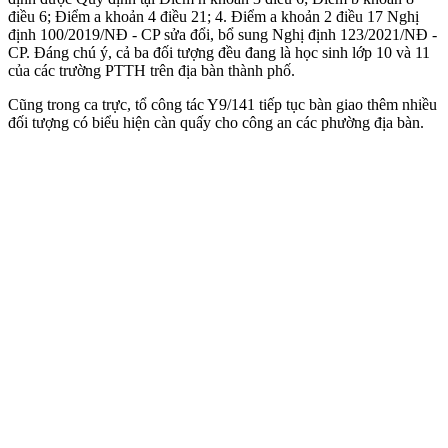
điều 6; Điểm a khoản 4 điều 21; 4. Điểm a khoản 2 điều 17 Nghị
định 100/2019/NĐ - CP sửa đổi, bổ sung Nghị định 123/2021/NĐ -
CP. Đáng chú ý, cả ba đối tượng đều đang là học sinh lớp 10 và 11
của các trường PTTH trên địa bàn thành phố.
Cũng trong ca trực, tổ công tác Y9/141 tiếp tục bàn giao thêm nhiều
đối tượng có biểu hiện càn quấy cho công an các phường địa bàn.