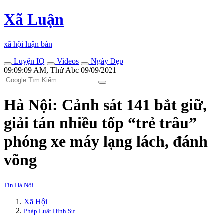
Xã Luận
xã hội luận bàn
Luyện IQ
Videos
Ngày Đẹp
09:09:09 AM, Thứ Abc 09/09/2021
Hà Nội: Cảnh sát 141 bắt giữ,
giải tán nhiều tốp “trẻ trâu”
phóng xe máy lạng lách, đánh
võng
Tin Hà Nội
Xã Hội
Pháp Luật Hình Sự