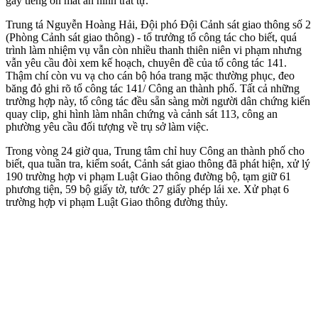
gây tiếng ồn mất an ninh trât tự.
Trung tá Nguyễn Hoàng Hải, Đội phó Đội Cảnh sát giao thông số 2
(Phòng Cảnh sát giao thông) - tổ trưởng tổ công tác cho biết, quá
trình làm nhiệm vụ vẫn còn nhiều thanh thiên niên vi phạm nhưng
vẫn yêu cầu đòi xem kế hoạch, chuyên đề của tổ công tác 141.
Thậm chí còn vu vạ cho cán bộ hóa trang mặc thường phục, đeo
băng đỏ ghi rõ tổ công tác 141/ Công an thành phố. Tất cả những
trường hợp này, tổ công tác đều sẵn sàng mời người dân chứng kiến
quay clip, ghi hình làm nhân chứng và cảnh sát 113, công an
phường yêu cầu đối tượng về trụ sở làm việc.
Trong vòng 24 giờ qua, Trung tâm chỉ huy Công an thành phố cho
biết, qua tuần tra, kiểm soát, Cảnh sát giao thông đã phát hiện, xử lý
190 trường hợp vi phạm Luật Giao thông đường bộ, tạm giữ 61
phương tiện, 59 bộ giấy tờ, tước 27 giấy phép lái xe. Xử phạt 6
trường hợp vi phạm Luật Giao thông đường thủy.