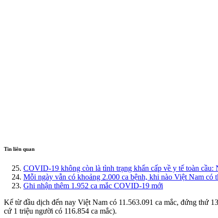
Tin liên quan
COVID-19 không còn là tình trạng khẩn cấp về y tế toàn cầu: N
Mỗi ngày vẫn có khoảng 2.000 ca bệnh, khi nào Việt Nam có 
Ghi nhận thêm 1.952 ca mắc COVID-19 mới
Kể từ đầu dịch đến nay Việt Nam có 11.563.091 ca mắc, đứng thứ 13/2
cứ 1 triệu người có 116.854 ca mắc).