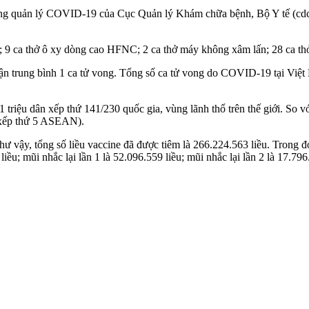
thống quản lý COVID-19 của Cục Quản lý Khám chữa bệnh, Bộ Y tế (cdc
 9 ca thở ô xy dòng cao HFNC; 2 ca thở máy không xâ‌m lấ‌n; 28 ca thở
n trung bình 1 ca t‌ử von‌g. Tổng số ca t‌ử von‌g do COVID-19 tại Việt
n 1 triệu dân xếp thứ 141/230 quốc gia, vùng lãnh thổ trên thế giới. So 
 (xếp thứ 5 ASEAN).
y, tổng số liều vaccine đã được tiêm là 266.224.563 liều. Trong đó, ti
iều; mũi nhắc lại lần 1 là 52.096.559 liều; mũi nhắc lại lần 2 là 17.796