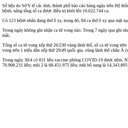
Số liệu do Sở Y tế các tỉnh, thành phố báo cáo hàng ngày trên Hệ 
bệnh, nâng tổng số ca được điều trị khỏi lên 10.622.744 ca.
Có 123 bệnh nhân đang thở ô xy, trong đó, 84 ca thở ô xy qua mặt nạ;
Trong ngày không ghi nhận ca t‌ử von‌g nào. Trong 7 ngày qua ghi nhậ
mắc.
Tổng số ca t‌ử von‌g xếp thứ 26/230 vùng lãnh thổ, số ca t‌ử von‌g trê
von‌g trên 1 triệu dân xếp thứ 29/49 quốc gia, vùng lãnh thổ châu Á
Trong ngày 30/4 có 831 liều vaccine phòng COVID-19 được tiêm. Như vậ
70.908.231 liều; mũi 2 là 68.451.975 liều; mũi bổ sung là 14.343.895 l