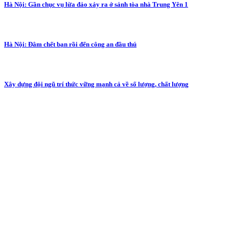
Hà Nội: Gần chục vụ lừa đảo xảy ra ở sảnh tòa nhà Trung Yên 1
Hà Nội: Đâm chết bạn rồi đến công an đầu thú
Xây dựng đội ngũ trí thức vững mạnh cả về số lượng, chất lượng