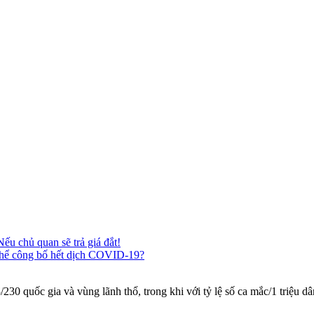
ếu chủ quan sẽ trả giá đắt!
thể công bố hết dịch COVID-19?
30 quốc gia và vùng lãnh thổ, trong khi với tỷ lệ số ca mắc/1 triệu 