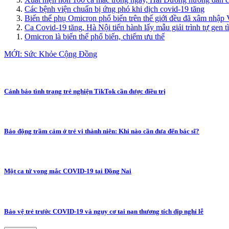
Các bệnh viện chuẩn bị ứng phó khi dịch covid-19 tăng
Biến thể phụ Omicron phổ biến trên thế giới đều đã xâm nhập
Ca Covid-19 tăng, Hà Nội tiến hành lấy mẫu giải trình tự gen t
Omicron là biến thể phổ biến, chiếm ưu thế
MỚI: Sức Khỏe Cộng Đồng
Cảnh báo tình trạng trẻ nghiện TikTok cần được điều trị
Báo động trầm cảm ở trẻ vị thành niên: Khi nào cần đưa đến bác sĩ?
Một ca tử vong mắc COVID-19 tại Đồng Nai
Bảo vệ trẻ trước COVID-19 và nguy cơ tai nạn thương tích dịp nghỉ lễ