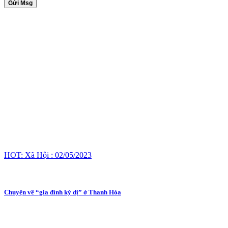
Gửi Msg
HOT: Xã Hội : 02/05/2023
Chuyện về “gia đình kỳ dị” ở Thanh Hóa