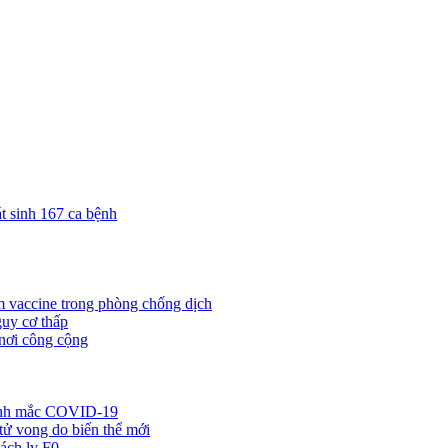
t sinh 167 ca bệnh
m vaccine trong phòng chống dịch
guy cơ thấp
nơi công cộng
sinh mắc COVID-19
ử vong do biến thể mới
ách ly F0