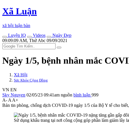
Xã Luận
xã hội luận bàn
Luyện IQ
Videos
Ngày Đẹp
09:09:09 AM, Thứ Abc 09/09/2021
Ngày 1/5, bệnh nhân mắc COVID
Xã Hội
Sức Khỏe Cộng Đồng
VN
EN
Sky Nguyen
02/05/23 09:41am
nguồn
bình luận
999
A-
A
A+
Bản tin phòng, chống dịch COVID-19 ngày 1/5 của Bộ Y tế cho biết,
Sử dụng khẩu trang tại nơi công cộng góp phần làm giảm lây 