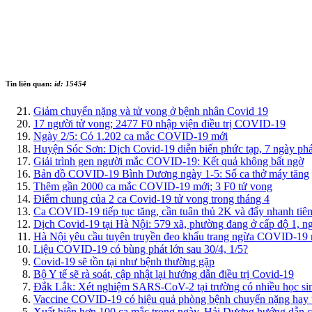
Tin liên quan:
id: 15454
Giảm chuyển nặng và tử vong ở bệnh nhân Covid 19
17 người tử vong; 2477 F0 nhập viện điều trị COVID-19
Ngày 2/5: Có 1.202 ca mắc COVID-19 mới
Huyện Sóc Sơn: Dịch Covid-19 diễn biến phức tạp, 7 ngày phá
Giải trình gen người mắc COVID-19: Kết quả không bất ngờ
Bản đồ COVID-19 Bình Dương ngày 1-5: Số ca thở máy tăng
Thêm gần 2000 ca mắc COVID-19 mới; 3 F0 tử vong
Điểm chung của 2 ca Covid-19 tử vong trong tháng 4
Ca COVID-19 tiếp tục tăng, cần tuân thủ 2K và đẩy nhanh tiê
Dịch Covid-19 tại Hà Nội: 579 xã, phường đang ở cấp độ 1, n
Hà Nội yêu cầu tuyên truyền đeo khẩu trang ngừa COVID-19 
Liệu COVID-19 có bùng phát lớn sau 30/4, 1/5?
Covid-19 sẽ tồn tại như bệnh thường gặp
Bộ Y tế sẽ rà soát, cập nhật lại hướng dẫn điều trị Covid-19
Đắk Lắk: Xét nghiệm SARS-CoV-2 tại trường có nhiều học 
Vaccine COVID-19 có hiệu quả phòng bệnh chuyển nặng hay t
Xuất hiện hơn 100 ca mắc trong ngày, Hải Dương hướng dẫn c