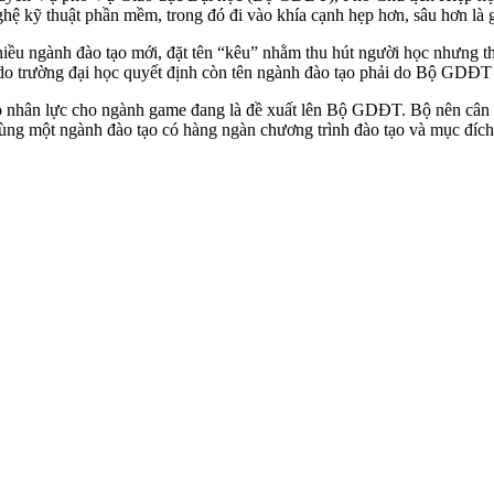
hệ kỹ thuật phần mềm, trong đó đi vào khía cạnh hẹp hơn, sâu hơn là 
iều ngành đào tạo mới, đặt tên “kêu” nhằm thu hút người học nhưng t
o do trường đại học quyết định còn tên ngành đào tạo phải do Bộ GDĐT
hân lực cho ngành game đang là đề xuất lên Bộ GDĐT. Bộ nên cân nhắ
 cùng một ngành đào tạo có hàng ngàn chương trình đào tạo và mục đích