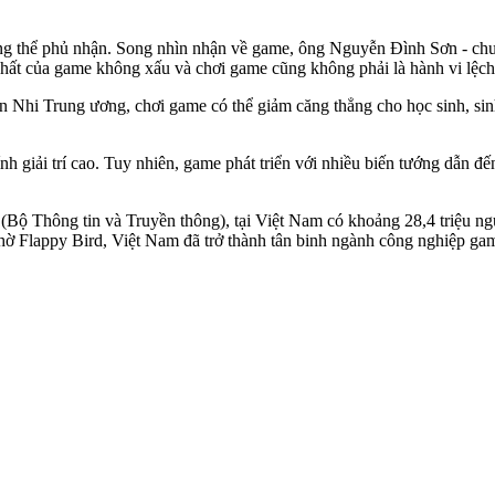
hông thể phủ nhận. Song nhìn nhận về game, ông Nguyễn Đình Sơn - chu
ất của game không xấu và chơi game cũng không phải là hành vi lệch 
hi Trung ương, chơi game có thể giảm căng thẳng cho học sinh, sinh v
tính giải trí cao. Tuy nhiên, game phát triển với nhiều biến tướng dẫn
 (Bộ Thông tin và Truyền thông), tại Việt Nam có khoảng 28,4 triệu n
Flappy Bird, Việt Nam đã trở thành tân binh ngành công nghiệp game 