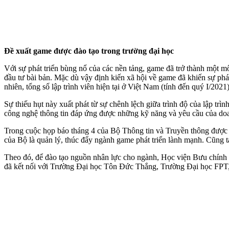
Đề xuất game được đào tạo trong trường đại học
Với sự phát triển bùng nổ của các nền tảng, game đã trở thành một m
đầu tư bài bản. Mặc dù vậy định kiến xã hội về game đã khiến sự ph
nhiên, tổng số lập trình viên hiện tại ở Việt Nam (tính đến quý I/2021)
Sự thiếu hụt này xuất phát từ sự chênh lệch giữa trình độ của lập t
công nghệ thông tin đáp ứng được những kỹ năng và yêu cầu của do
Trong cuộc họp báo tháng 4 của Bộ Thông tin và Truyền thông được 
của Bộ là quản lý, thúc đẩy ngành game phát triển lành mạnh. Cũng tạ
Theo đó, để đào tạo nguồn nhân lực cho ngành, Học viện Bưu chính
đã kết nối với Trường Đại học Tôn Đức Thắng, Trường Đại học FPT, 