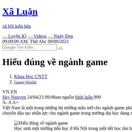
Xã Luận
xã hội luận bàn
Luyện IQ
Videos
Ngày Đẹp
09:09:09 AM, Thứ Abc 09/09/2021
Hiểu đúng về ngành game
Khoa Học CNTT
Gamer Worlds
VN
EN
Sky Nguyen
24/04/23 09:08am
nguồn
bình luận
999
A-
A
A+
Việt Nam là một trong những thị trường màu mỡ cho ngành game phát 
chuyên đào tạo nhân lực cho ngành game trong trường đại học đang nh
Học sinh một trường tiểu học ở Hà Nội trong một tiết học tìm h