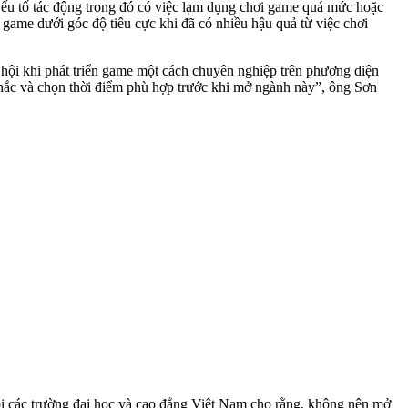
ếu tố tác động trong đó có việc lạ‌m dụn‌g chơi game quá mức hoặc
ề game dưới góc độ tiêu cực khi đã có nhiều hậu quả từ việc chơi
hội khi phát triển game một cách chuyên nghiệp trên phương diện
 nhắc và chọn thời điểm phù hợp trước khi mở ngành này”, ông Sơn
 các trường đại học và cao đẳng Việt Nam cho rằng, không nên mở