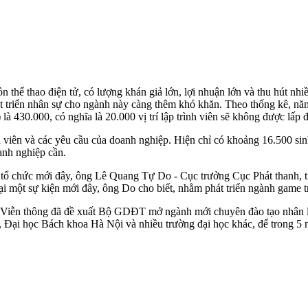
ôn thể thao điện tử, có lượng khán giả lớn, lợi nhuận lớn và thu hút n
át triển nhân sự cho ngành này càng thêm khó khăn. Theo thống kê, n
 là 430.000, có nghĩa là 20.000 vị trí lập trình viên sẽ không được lấp 
rình viên và các yêu cầu của doanh nghiệp. Hiện chỉ có khoảng 16.500 s
anh nghiệp cần.
tổ chức mới đây, ông Lê Quang Tự Do - Cục trưởng Cục Phát thanh, tr
i một sự kiện mới đây, ông Do cho biết, nhằm phát triển ngành game tron
 Viễn thông đã đề xuất Bộ GDĐT mở ngành mới chuyên đào tạo nhân l
Đại học Bách khoa Hà Nội và nhiều trường đại học khác, để trong 5 