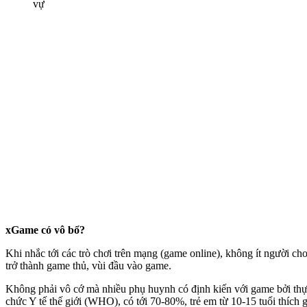
vự
xGame có vô bổ?
Khi nhắc tới các trò chơi trên mạng (game online), không ít người cho
trở thành game thủ, vùi đầu vào game.
Không phải vô cớ mà nhiều phụ huynh có định kiến với game bởi thực 
chức Y tế thế giới (WHO), có tới 70-80%, trẻ em từ 10-15 tuổi thíc