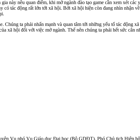
n gia này nêu quan điểm, khi mở ngành đào tạo game cần xem xét các y
y có tác động rất lớn tới xã hội. Bởi xã hội hiện còn đang nhìn nhận v
ại.
e. Chúng ta phải nhấn mạnh và quan tâm tới những yếu tố tác động xã 
 của xã hội đối với việc mở ngành. Thế nên chúng ta phải hết sức cân
guyên Vụ phó Vụ Giáo dục Đại học (Bộ GDĐT), Phó Chủ tịch Hiệp hội