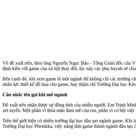
Về đề xuất trên, theo ông Nguyễn Ngọc Bảo - Tổng Giám đốc của VTC,
định kiến với game của xã hội thay đổi, lúc này các phụ huynh sẽ c
Bên cạnh đó, khi xem game là một ngành thì không chỉ các trường ch
nhân lực thiết kế đồ họa cho game, hay thậm chí Trường Đại học Kh
Cân nhắc tên gọi khi mở ngành
Đề xuất trên nhận được sự đồng tình của nhiều người. Em Trịnh Mi
xét tuyển. Một phần vì thỏ‌a mã‌n đam mê của em, phần vì cơ hội việc
Trên thế giới hiện có nhiều trường đại học đào tạo ngành game. Khi 
Trường Đại học Phenikka, việc nâng tầm game thành ngành đào tạo ở 