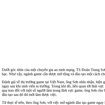
Dưới góc nhìn của một chuyên gia an ninh mạng, TS Đoàn Trung Sơn c
bạc. Như vậy, ngành game cần được mở rộng và đào tạo một cách ch
Đánh giá về thị trường game tại Việt Nam, ông Sơn nhìn nhận, hiện g
ngay sau khi sinh viên ra trường. Trong khi đó, liên quan tới lĩnh vự
qua trao đổi với một số người làm trong lĩnh vực game, ông Sơn cho 
đào tạo sau đó thì mới làm được việc.
Từ thực tế trên, theo ông Sơn, với việc mở ngành đào tạo game ngay k