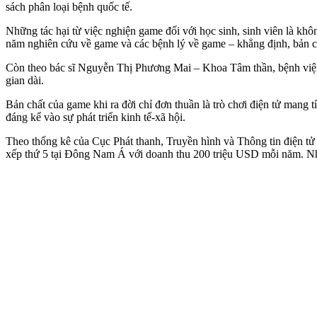
sách phân loại bệnh quốc tế.
Những tác hại từ việc nghiện game đối với học sinh, sinh viên là k
năm nghiên cứu về game và các bệnh lý về game – khẳng định, bản ch
Còn theo bác sĩ Nguyễn Thị Phương Mai – Khoa Tâm thần, bệnh viện N
gian dài.
Bản chất của game khi ra đời chỉ đơn thuần là trò chơi điện tử mang 
đáng kể vào sự phát triển kinh tế-xã hội.
Theo thống kê của Cục Phát thanh, Truyền hình và Thông tin điện tử
xếp thứ 5 tại Đông Nam Á với doanh thu 200 triệu USD mỗi năm. Nhờ 