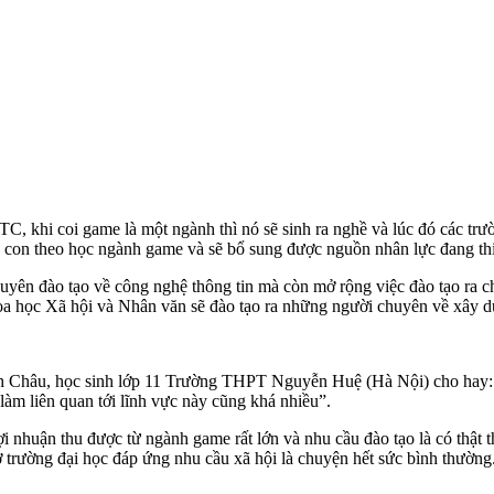
 khi coi game là một ngành thì nó sẽ sinh ra nghề và lúc đó các trườ
ho con theo học ngành game và sẽ bổ sung được nguồn nhân lực đang thi
uyên đào tạo về công nghệ thông tin mà còn mở rộng việc đào tạo ra 
oa học Xã hội và Nhân văn sẽ đào tạo ra những người chuyên về xây 
nh Châu, học sinh lớp 11 Trường THPT Nguyễn Huệ (Hà Nội) cho hay:
 làm liên quan tới lĩnh vực này cũng khá nhiều”.
lợi nhuận thu được từ ngành game rất lớn và nhu cầu đào tạo là có thậ
trường đại học đáp ứng nhu cầu xã hội là chuyện hết sức bình thường