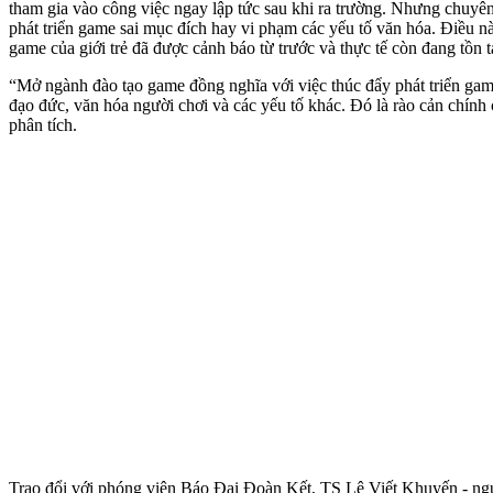
tham gia vào công việc ngay lập tức sau khi ra trường. Nhưng chuyê
phát triển game sai mục đích hay vi phạm các yếu tố văn hóa. Điều nà
game của giới trẻ đã được cảnh báo từ trước và thực tế còn đang tồn t
“Mở ngành đào tạo game đồng nghĩa với việc thúc đẩy phát triển gam
đạo đức, văn hóa người chơi và các yếu tố khác. Đó là rào cản chính
phân tích.
Trao đổi với phóng viên Báo Đại Đoàn Kết, TS Lê Viết Khuyến - n