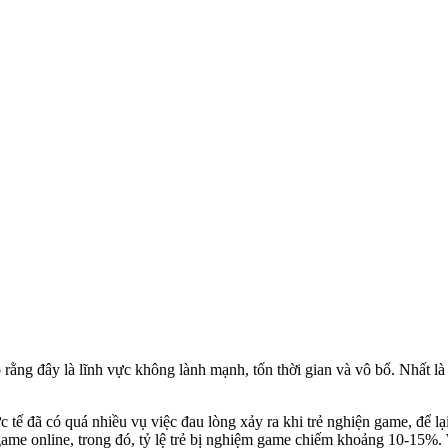
 rằng đây là lĩnh vực không lành mạnh, tốn thời gian và vô bổ. Nhất là 
tế đã có quá nhiều vụ việc đau lòng xảy ra khi trẻ nghiện game, để lạ
h game online, trong đó, tỷ lệ trẻ bị nghiệm game chiếm khoảng 10-1