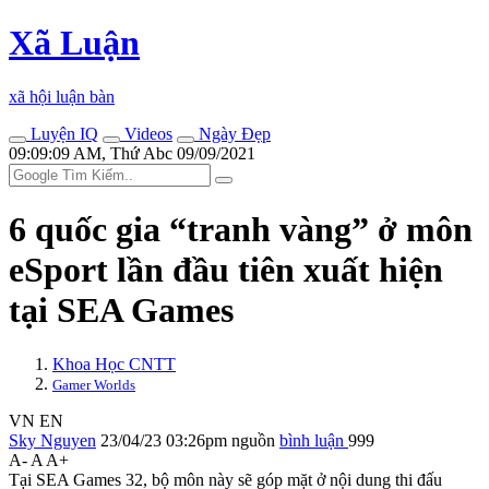
Xã Luận
xã hội luận bàn
Luyện IQ
Videos
Ngày Đẹp
09:09:09 AM, Thứ Abc 09/09/2021
6 quốc gia “tranh vàng” ở môn
eSport lần đầu tiên xuất hiện
tại SEA Games
Khoa Học CNTT
Gamer Worlds
VN
EN
Sky Nguyen
23/04/23 03:26pm
nguồn
bình luận
999
A-
A
A+
Tại SEA Games 32, bộ môn này sẽ góp mặt ở nội dung thi đấu