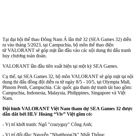
Tại đại hội thể thao Đông Nam Á lần thứ 32 (SEA Games 32) diễn
ra vào tháng 5/2023, tại Campuchia, bộ môn thể thao điện
tử VALORANT sẽ góp mặt lần đầu vào các nội dung thi đấu tranh
huy chương toàn đoàn.
VALORANT lần đầu tiên xuất hiện tại một kỳ SEA Games.
Cụ thể, tại SEA Games 32, bộ môn VALORANT sẽ góp mặt tại nội
dung thi đấu đồng đội diễn ra từ ngày 8/5 - 10/5, tại Olympia Mall,
Phnom Penh, Campuchia. Các quốc gia tham dự tranh tài bao gồm:
Campuchia, Indonesia, Malaysia, Philippines, Singapore và Việt
Nam.
Đội hình VALORANT Việt Nam tham dự SEA Games 32 được
dẫn dắt bởi HLV Hoàng “Viv” Việt gồm có:
- Vị trí khởi tranh: Ngô "crazyguy" Công Anh;
- Vị trí đối đầu: Nguyễn "Nhatthong2k" Nhất Thống;