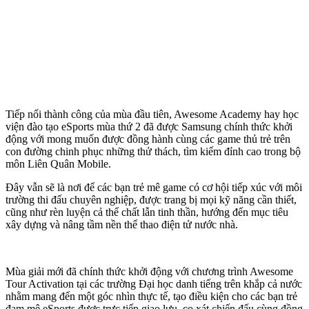
Tiếp nối thành công của mùa đầu tiên, Awesome Academy hay học
viện đào tạo eSports mùa thứ 2 đã được Samsung chính thức khởi
động với mong muốn được đồng hành cùng các game thủ trẻ trên
con đường chinh phục những thử thách, tìm kiếm đỉnh cao trong bộ
môn Liên Quân Mobile.
Đây vẫn sẽ là nơi để các bạn trẻ mê game có cơ hội tiếp xúc với môi
trường thi đấu chuyên nghiệp, được trang bị mọi kỹ năng cần thiết,
cũng như rèn luyện cả thể chất lẫn tinh thần, hướng đến mục tiêu
xây dựng và nâng tầm nền thể thao điện tử nước nhà.
Mùa giải mới đã chính thức khởi động với chương trình Awesome
Tour Activation tại các trường Đại học danh tiếng trên khắp cả nước
nhằm mang đến một góc nhìn thực tế, tạo điều kiện cho các bạn trẻ
đam mê eSports được trực tiếp giao lưu, cọ xát chiến đấu cùng đồng