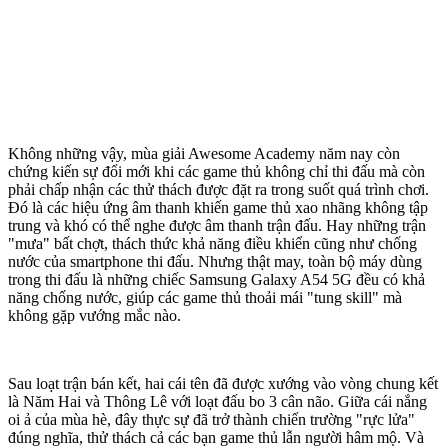
Không những vậy, mùa giải Awesome Academy năm nay còn
chứng kiến sự đổi mới khi các game thủ không chỉ thi đấu mà còn
phải chấp nhận các thử thách được đặt ra trong suốt quá trình chơi.
Đó là các hiệu ứng âm thanh khiến game thủ xao nhãng không tập
trung và khó có thể nghe được âm thanh trận đấu. Hay những trận
"mưa" bất chợt, thách thức khả năng điều khiển cũng như chống
nước của smartphone thi đấu. Nhưng thật may, toàn bộ máy dùng
trong thi đấu là những chiếc Samsung Galaxy A54 5G đều có khả
năng chống nước, giúp các game thủ thoải mái "tung skill" mà
không gặp vướng mắc nào.
Sau loạt trận bán kết, hai cái tên đã được xướng vào vòng chung kết
là Năm Hai và Thông Lê với loạt đấu bo 3 cân não. Giữa cái nắng
oi ả của mùa hè, đây thực sự đã trở thành chiến trường "rực lửa"
đúng nghĩa, thử thách cả các bạn game thủ lẫn người hâm mộ. Và