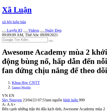
Xã Luận
xã hội luận bàn
Luyện IQ
Videos
Ngày Đẹp
09:09:09 AM, Thứ Abc 09/09/2021
Awesome Academy mùa 2 khởi
động bùng nổ, hấp dẫn đến nỗi
fan đứng chịu nắng để theo dõi
Khoa Học CNTT
Gamer Worlds
VN
EN
Sky Nguyen
23/04/23 07:53am
nguồn
bình luận
999
A-
A
A+
Bên cạnh những trận thi đấu kịch tính, Awesome Academy mùa 2