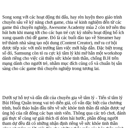
Song song với các hoạt động thi đấu, hay rèn luyện theo giáo trình
chuyên sâu về kỹ năng chơi game, chia sẻ kinh nghiệm đến từ các
game thủ chuyên nghiệp, Awesome Academy mùa 2 còn trở nên thu
hút hơn khi mang tới cho các bạn trẻ cực kỳ nhiều hoạt động bổ ích
xung quanh chủ đề game. Đó là các buổi đào tạo về Streamer hay
trở thành nhà sáng tạo nội dung (Content Creator), mở ra cơ hội
được tiếp xúc với môi trường làm việc mới hấp dẫn. Đặc biệt trong
số đó, Samsung còn tỏ ra cực kỳ tâm lý khi mở hẳn một workshop
dành riêng cho việc cải thiện sức khỏe tinh thần, chống B.H trên
mạng dành cho người trẻ, nhằm mục đích củng cố và chuẩn bị sẵn
sàng cho các game thủ chuyên nghiệp trong tương lai.
Dưới sự hỗ trợ và dẫn dắt của chuyên gia về tâm lý - Tiến sĩ tâm lý
Bùi Hồng Quân trong vai trò diễn giả, cố vấn đặc biệt của chương
trình, buổi thảo luận đầu tiên về sức khỏe tinh thần đã nhận được sự
ủng hộ của rất đông các bạn sinh viên. Thông qua các trò chơi, đánh
giá thực tế cùng sự giải thích dí dỏm hài hước, phần đông người
tham dự đều đã có những nhận định riêng về sức khỏe tinh thần