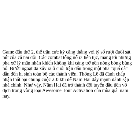
Game đấu thứ 2, thế trận cực kỳ căng thẳng với tỷ số rượt đuổi sát
nút của cả hai đội. Các combat tổng nổ ra liên tục, mang tới những
pha xử lý mãn nhãn khiến không khí càng trở nên nóng bỏng bùng
nổ. Bước ngoặt đã xảy ra ở cuối trận đấu trong một pha "quá đà"
dẫn đến hi sinh toàn bộ các thành viên, Thông Lê đã đành chấp
nhận thất bại chung cuộc 2-0 khi để Năm Hai đẩy mạnh đánh sập
nhà chính. Như vậy, Năm Hai đã trở thành đội tuyển đầu tiên vô
địch trong vòng loại Awesome Tour Activation của mùa giải năm
nay.