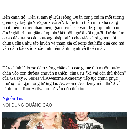
Bên cạnh đó, Tiến sĩ tâm lý Bùi Hồng Quân cũng chỉ ra mối tương
quan đặc biệt giữa eSports với sức khỏe tinh thần như khả năng
phát triển tư duy phản biện, giải quyết các vấn đề, giúp tinh thần
được giải trí thư giãn cũng như kết nối người với người. Từ đó làm
cơ sở để đưa ra các phương pháp, giúp cho việc chơi game nói
chung cũng như tập luyện và tham gia eSports đạt hiệu quả cao mà
vẫn đảm bảo sức khỏe tinh thần lành mạnh và thoải mái.
Đây chính là bước đệm vững chắc cho các game thủ muốn bước
chân vào con đường chuyên nghiệp, cùng sự "kề vai cân thử thách"
của Galaxy A Series và Awesome Academy tiếp tục chinh phục
những trở ngại trong tương lai. Awesome Academy mùa thứ 2 và
hành trình Tour Activation sẽ vẫn còn tiếp tục.
Nguồn Tin: