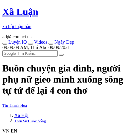
Xã Luận
xã hội luận bàn
ad@ contact us
Luyện IQ
Videos
Ngày Đẹp
09:09:09 AM, Thứ Abc 09/09/2021
Buồn chuyện gia đình, người
phụ nữ gieo mình xuống sông
t‌ּự t‌ּử để lại 4 con thơ
Tin Thanh Hóa
Xã Hội
Thời Sự Cuộc Sống
VN
EN