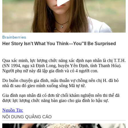
Qua xác minh, lực lượng chức năng xác định nạn nhân là chị T.T.H.
(SN 1994, ngụ xã Định Long, huyện Yên Định, tỉnh Thanh Hóa).
Người phụ nữ này đã lập gia đình và có 4 người con.
Do buồn chuyện gia đình, mâu thuẫn vợ chồng nên chị H. đã bỏ
nhà đi sau đó gieo mình xuống sông Mã t‌ּự t‌ּử.
Gia đình nạn nhân đã có đơn từ chối khám nghiệm nên th‌i th‌ể đã
được lực lượng chức năng bàn giao cho gia đình lo hậu sự.
Nguồn Tin: