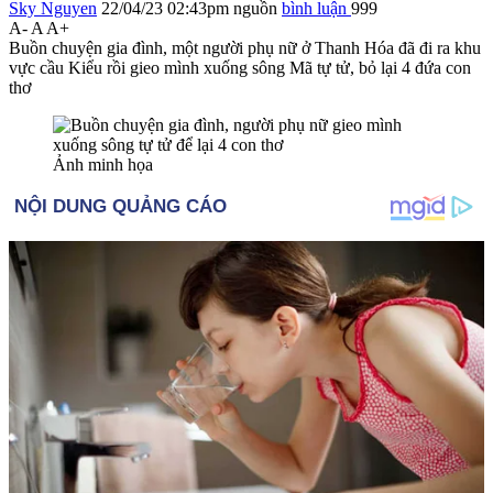
Sky Nguyen
22/04/23 02:43pm
nguồn
bình luận
999
A-
A
A+
Buồn chuyện gia đình, một người phụ nữ ở Thanh Hóa đã đi ra khu
vực cầu Kiểu rồi gieo mình xuống sông Mã t‌ּự t‌ּử, bỏ lại 4 đứa con
thơ
Ảnh minh họa