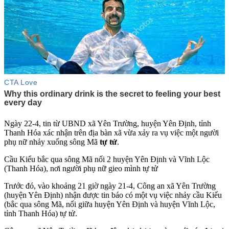
Ngày 22-4, tin từ UBND xã Yên Trường, huyện Yên Định, tỉnh
Thanh Hóa xác nhận trên địa bàn xã vừa xảy ra vụ việc một người
phụ nữ nhảy xuống sông Mã
t‌ּự t‌ּử
.
Cầu Kiểu bắc qua sông Mã nối 2 huyện Yên Định và Vĩnh Lộc
(Thanh Hóa), nơi người phụ nữ gieo mình t‌ּự t‌ּử
Trước đó, vào khoảng 21 giờ ngày 21-4, Công an xã Yên Trường
(huyện Yên Định) nhận được tin báo có một vụ việc nhả‌y cầ‌u Kiểu
(bắc qua sông Mã, nối giữa huyện Yên Định và huyện Vĩnh Lộc,
tỉnh Thanh Hóa) t‌ּự t‌ּử.