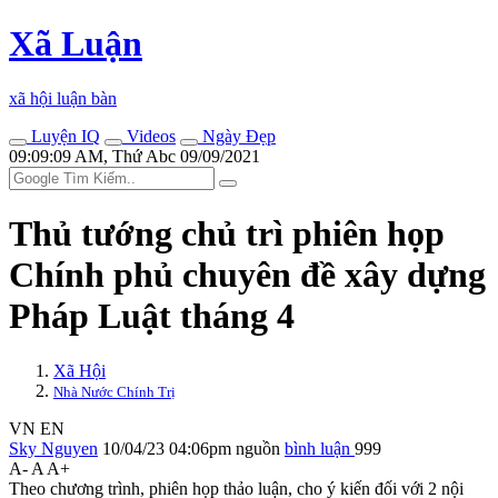
Xã Luận
xã hội luận bàn
Luyện IQ
Videos
Ngày Đẹp
09:09:09 AM, Thứ Abc 09/09/2021
Thủ tướng chủ trì phiên họp
Chính phủ chuyên đề xây dựng
Pháp Luật tháng 4
Xã Hội
Nhà Nước Chính Trị
VN
EN
Sky Nguyen
10/04/23 04:06pm
nguồn
bình luận
999
A-
A
A+
Theo chương trình, phiên họp thảo luận, cho ý kiến đối với 2 nội