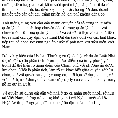
cường kiểm tra, giám sát, kiểm soát quyền lực; cắt giảm tối đa các
thủ tục hành chính, tạo điều kiện thuận lợi cho người dân, doanh
nghiệp tiếp cận đất đai, tránh phiền hà, chi phí không đáng có.
Thủ tướng cũng yêu cầu đẩy mạnh chuyển đổi số trong thực hiện
quản lý đất đai; kết hợp chuyển đổi số trong quản lý đất đai với
chuyển đổi số trong quản lý dân cư và cơ sở dữ liệu về dân cư; tiếp
tục rà soát các quy định của Luật Đất đai (sửa đổi) với các luật khác;
tiếp thu có chọn lọc kinh nghiệp quốc tế phù hợp với điều kiện Việt
Nam.
Đối với ý kiến của Ủy ban Thường vụ Quốc hội về dự án Luật Nhà
ở (sửa đổi), cần phân tích rõ ưu, nhược điểm của từng phương án,
trong đó thể hiện rõ quan điểm của Chính phủ với phương án được
lựa chọn. Nhất là phân tích, làm rõ sự khác biệt giữa quyền sở hữu
chung cư với quyền sử dụng chung cư; thời hạn sử dụng chung cư
với thời hạn sử dụng đất và căn cứ pháp lý của các vấn đề này trong
hồ sơ dự án Luật.
Về quyền sử dụng đất gắn với nhà ở do cá nhân nước ngoài sở hữu
tại Việt Nam, những nội dung không trái với Nghị quyết số 18-
NQ/TW thì giữ nguyên, đảm bảo sự ổn định của Pháp Luật.