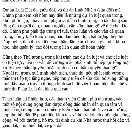
Dự án Luật Đất đai (sửa đổi) và dự án Luật Nhà ở (sửa đổi) mà
Chính phủ xem xét hôm nay đều là những dự án luật quan trọng,
khó, phức tạp, nhạ‌y cả‌m, phạm vi điều chỉnh rộng, có tác động sâu
rộng đến người dân, doanh nghiệp, cần sớm tháo gỡ về thể chế. Do
đó, Chính phủ phải tập trung trí tuệ, thảo luận về các vấn đề quan
trọng, còn ý kiến khác nhau, bảo đảm tiến độ, chất lượng; tiếp tục
lắng nghe, tiếp thu ý kiến của nhân dân, các chuyên gia, nhà khoa
học, nhà quản lý, các đối tượng liên quan để hoàn thiện.
Cũng theo Thủ tướng, trong khi trình các dự án luật và chờ các luật
có hiệu lực, nếu có vấn đề vướng mắc phát sinh thì tiếp tục tổng hợp
xử lý theo thẩm quyền, hoặc trình cấp có thẩm quyền tháo gỡ.
Ngoài ra, trong quá trình phát triển, thực thi, nếu phát sinh vướng
mắc thì tiếp tục lắng nghe, tiếp thu ý kiến để sửa đổi, bổ sung; đồng
thời đẩy mạnh truyền thông chính sách để việc hoàn thiện thể chế và
thực thi Pháp Luật đạt hiệu quả cao.
Thảo luận tại Phiên họp, các thành viên Chính phủ tập trung vào
một số nội dung trọng tâm được đông đảo nhân dân quan tâm và
một số nội dung còn có nhiều ý kiến khác nhau như: về các trường
hợp thu hồi đất để phát triển kinh tế - xã hội vì lợi ích quốc gia, công
cộng; về bồi thường, hỗ trợ, tái định cư khi Nhà nước thu hồi đất; về
giao đất, cho thuê đất; về giá đất.