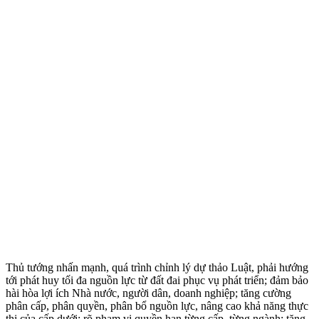
Thủ tướng nhấn mạnh, quá trình chỉnh lý dự thảo Luật, phải hướng
tới phát huy tối đa nguồn lực từ đất đai phục vụ phát triển; đảm bảo
hài hòa lợi ích Nhà nước, người dân, doanh nghiệp; tăng cường
phân cấp, phân quyền, phân bổ nguồn lực, nâng cao khả năng thực
thi của cấp dưới; rõ phạm vi quyền hạn từng cấp, từng ngành; tăng