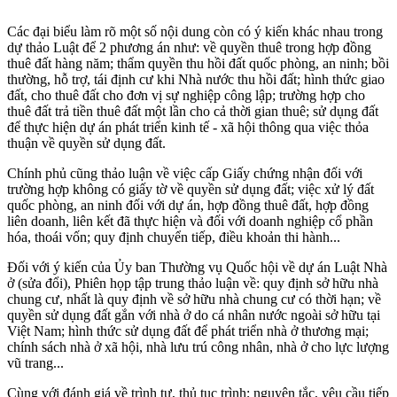
Các đại biểu làm rõ một số nội dung còn có ý kiến khác nhau trong
dự thảo Luật để 2 phương án như: về quyền thuê trong hợp đồng
thuê đất hàng năm; thẩm quyền thu hồi đất quốc phòng, an ninh; bồi
thường, hỗ trợ, tái định cư khi Nhà nước thu hồi đất; hình thức giao
đất, cho thuê đất cho đơn vị sự nghiệp công lập; trường hợp cho
thuê đất trả tiền thuê đất một lần cho cả thời gian thuê; sử dụng đất
để thực hiện dự án phát triển kinh tế - xã hội thông qua việc thỏa
thuận về quyền sử dụng đất.
Chính phủ cũng thảo luận về việc cấp Giấy chứng nhận đối với
trường hợp không có giấy tờ về quyền sử dụng đất; việc xử lý đất
quốc phòng, an ninh đối với dự án, hợp đồng thuê đất, hợp đồng
liên doanh, liên kết đã thực hiện và đối với doanh nghiệp cổ phần
hóa, thoái vốn; quy định chuyển tiếp, điều khoản thi hành...
Đối với ý kiến của Ủy ban Thường vụ Quốc hội về dự án Luật Nhà
ở (sửa đổi), Phiên họp tập trung thảo luận về: quy định sở hữu nhà
chung cư, nhất là quy định về sở hữu nhà chung cư có thời hạn; về
quyền sử dụng đất gắn với nhà ở do cá nhân nước ngoài sở hữu tại
Việt Nam; hình thức sử dụng đất để phát triển nhà ở thương mại;
chính sách nhà ở xã hội, nhà lưu trú công nhân, nhà ở cho lực lượng
vũ trang...
Cùng với đánh giá về trình tự, thủ tục trình; nguyên tắc, yêu cầu tiếp