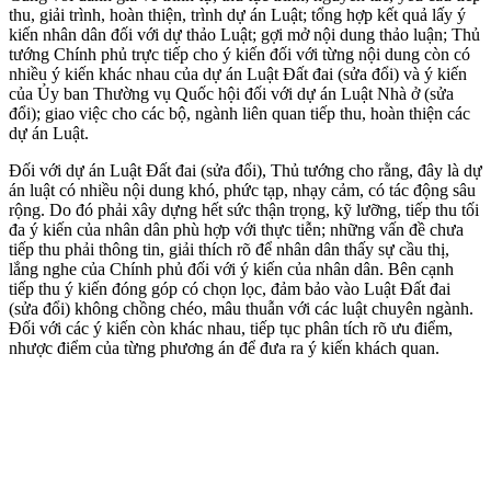
thu, giải trình, hoàn thiện, trình dự án Luật; tổng hợp kết quả lấy ý
kiến nhân dân đối với dự thảo Luật; gợi mở nội dung thảo luận; Thủ
tướng Chính phủ trực tiếp cho ý kiến đối với từng nội dung còn có
nhiều ý kiến khác nhau của dự án Luật Đất đai (sửa đổi) và ý kiến
của Ủy ban Thường vụ Quốc hội đối với dự án Luật Nhà ở (sửa
đổi); giao việc cho các bộ, ngành liên quan tiếp thu, hoàn thiện các
dự án Luật.
Đối với dự án Luật Đất đai (sửa đổi), Thủ tướng cho rằng, đây là dự
án luật có nhiều nội dung khó, phức tạp, nhạ‌y cả‌m, có tác động sâu
rộng. Do đó phải xây dựng hết sức thận trọng, kỹ lưỡng, tiếp thu tối
đa ý kiến của nhân dân phù hợp với thực tiễn; những vấn đề chưa
tiếp thu phải thông tin, giải thích rõ để nhân dân thấy sự cầu thị,
lắng nghe của Chính phủ đối với ý kiến của nhân dân. Bên cạnh
tiếp thu ý kiến đóng góp có chọn lọc, đảm bảo vào Luật Đất đai
(sửa đổi) không chồng chéo, mâu thuẫn với các luật chuyên ngành.
Đối với các ý kiến còn khác nhau, tiếp tục phân tích rõ ưu điểm,
nhược điểm của từng phương án để đưa ra ý kiến khách quan.