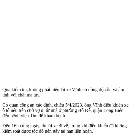
Qua kiểm tra, không phát hiện lái xe Vĩnh có nồng độ cồn và âm
tính với chất m‌a tú‌y.
Cơ quan công an xác định, chiều 5/4/2023, ông Vĩnh điều khiển xe
ô tô nêu trên chở vợ đi từ nhà ở phường Bồ Đề, quận Long Biên
đến bệnh viện Tim để khám bệnh.
Đến 16h cùng ngày, thì lái xe đi về, trong khi điều khiển đã không
kiểm soát được tốc độ nên gây tai nạn liên hoàn.