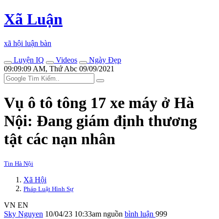
Xã Luận
xã hội luận bàn
Luyện IQ
Videos
Ngày Đẹp
09:09:09 AM, Thứ Abc 09/09/2021
Vụ ô tô tông 17 xe máy ở Hà
Nội: Đang giám định thương
tật các nạn nhân
Tin Hà Nội
Xã Hội
Pháp Luật Hình Sự
VN
EN
Sky Nguyen
10/04/23 10:33am
nguồn
bình luận
999