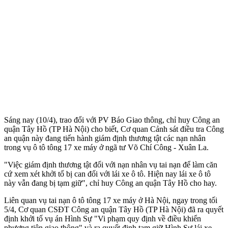
Sáng nay (10/4), trao đổi với PV Báo Giao thông, chỉ huy Công an
quận Tây Hồ (TP Hà Nội) cho biết, Cơ quan Cảnh sát điều tra Công
an quận này đang tiến hành giám định thương tật các nạn nhân
trong vụ ô tô tông 17 xe máy ở ngã tư Võ Chí Công - Xuân La.
"Việc giám định thương tật đối với nạn nhân vụ tai nạn để làm căn
cứ xem xét khởi tố bị can đối với lái xe ô tô. Hiện nay lái xe ô tô
này vẫn đang bị tạm giữ", chỉ huy Công an quận Tây Hồ cho hay.
Liên quan vụ tai nạn ô tô tông 17 xe máy ở Hà Nội, ngay trong tối
5/4, Cơ quan CSĐT Công an quận Tây Hồ (TP Hà Nội) đã ra quyết
định khởi tố vụ án Hình Sự "Vi phạm quy định về điều khiển
phương tiện giao thông" và ra quyết định tạm giữ Hình Sự lái xe