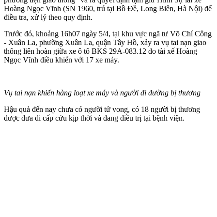
Hoàng Ngọc Vĩnh (SN 1960, trú tại Bồ Đề, Long Biên, Hà Nội) để
điều tra, xử lý theo quy định.
Trước đó, khoảng 16h07 ngày 5/4, tại khu vực ngã tư Võ Chí Công
- Xuân La, phường Xuân La, quận Tây Hồ, xảy ra vụ tai nạn giao
thông liên hoàn giữa xe ô tô BKS 29A-083.12 do tài xế Hoàng
Ngọc Vĩnh điều khiển với 17 xe máy.
Vụ tai nạn khiến hàng loạt xe máy và người đi đường bị thương
Hậu quả đến nay chưa có người t‌ử von‌g, có 18 người bị thương
được đưa đi cấp cứu kịp thời và đang điều trị tại bệnh viện.