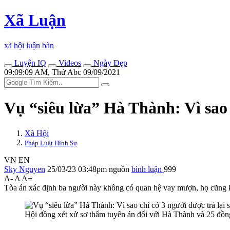
Xã Luận
xã hội luận bàn
Luyện IQ
Videos
Ngày Đẹp
09:09:09 AM, Thứ Abc 09/09/2021
Vụ “siêu lừa” Hà Thành: Vì sao c
Xã Hội
Pháp Luật Hình Sự
VN
EN
Sky Nguyen
25/03/23 03:48pm
nguồn
bình luận
999
A-
A
A+
Tòa án xác định ba người này không có quan hệ vay mượn, họ cũng khôn
Hội đồng xét xử sơ thẩm tuyên án đối với Hà Thành và 25 đồ