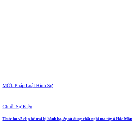
MỚI: Pháp Luật Hình Sự
Chuỗi Sự Kiện
Thực hư về clip bé trai bị hành hạ, ép sử dụng chất nghi ma túy ở Hóc Môn