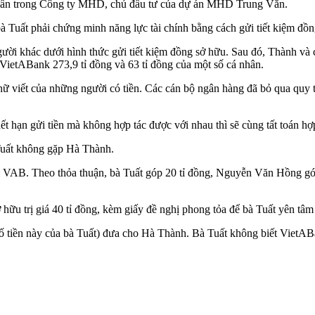
ần trong Công ty MHD, chủ đầu tư của dự án MHD Trung Văn.
bà Tuất phải chứng minh năng lực tài chính bằng cách gửi tiết kiệm 
gười khác dưới hình thức gửi tiết kiệm đồng sở hữu. Sau đó, Thành và 
ietABank 273,9 tỉ đồng và 63 tỉ đồng của một số cá nhân.
ữ viết của những người có tiền. Các cán bộ ngân hàng đã bỏ qua quy tr
 hạn gửi tiền mà không hợp tác được với nhau thì sẽ cùng tất toán hợp
Tuất không gặp Hà Thành.
 tại VAB. Theo thỏa thuận, bà Tuất góp 20 tỉ đồng, Nguyễn Văn Hồng
ữu trị giá 40 tỉ đồng, kèm giấy đề nghị phong tỏa để bà Tuất yên tâm là
số tiền này của bà Tuất) đưa cho Hà Thành. Bà Tuất không biết VietABa