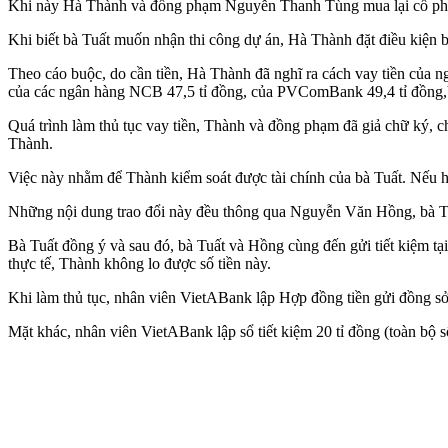
Khi này Hà Thành và đồng phạm Nguyễn Thanh Tùng mua lại cổ ph
Khi biết bà Tuất muốn nhận thi công dự án, Hà Thành đặt điều kiện 
Theo cáo buộc, do cần tiền, Hà Thành đã nghĩ ra cách vay tiền của n
của các ngân hàng NCB 47,5 tỉ đồng, của PVComBank 49,4 tỉ đồng,V
Quá trình làm thủ tục vay tiền, Thành và đồng phạm đã giả chữ ký, ch
Thành.
Việc này nhằm để Thành kiểm soát được tài chính của bà Tuất. Nếu hết
Những nội dung trao đổi này đều thông qua Nguyễn Văn Hồng, bà 
Bà Tuất đồng ý và sau đó, bà Tuất và Hồng cùng đến gửi tiết kiệm
thực tế, Thành không lo được số tiền này.
Khi làm thủ tục, nhân viên VietABank lập Hợp đồng tiền gửi đồng sở h
Mặt khác, nhân viên VietABank lập sổ tiết kiệm 20 tỉ đồng (toàn bộ 