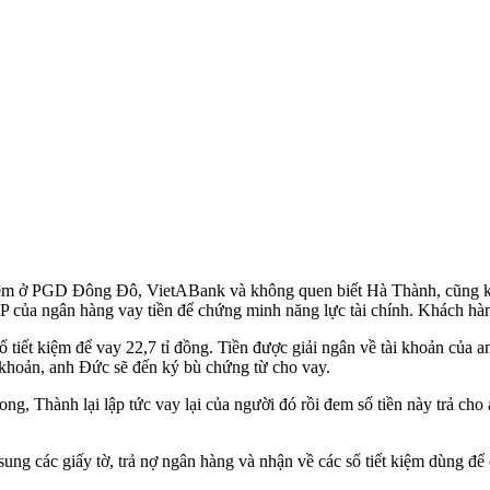
t kiệm ở PGD Đông Đô, VietABank và không quen biết Hà Thành, cũn
của ngân hàng vay tiền để chứng minh năng lực tài chính. Khách hàn
sổ tiết kiệm để vay 22,7 tỉ đồng. Tiền được giải ngân về tài khoản của
i khoản, anh Đức sẽ đến ký bù chứng từ cho vay.
ng, Thành lại lập tức vay lại của người đó rồi đem số tiền này trả ch
sung các giấy tờ, trả nợ ngân hàng và nhận về các sổ tiết kiệm dùng để