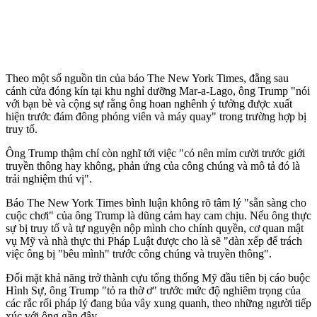
Theo một số nguồn tin của báo The New York Times, đằng sau
cánh cửa đóng kín tại khu nghỉ dưỡng Mar-a-Lago, ông Trump "nói
với bạn bè và cộng sự rằng ông hoan nghênh ý tưởng được xuất
hiện trước đám đông phóng viên và máy quay" trong trường hợp bị
truy tố.
Ông Trump thậm chí còn nghĩ tới việc "có nên mỉm cười trước giới
truyền thông hay không, phản ứng của công chúng và mô tả đó là
trải nghiệm thú vị".
Báo The New York Times bình luận không rõ tâm lý "sẵn sàng cho
cuộc chơi" của ông Trump là dũng cảm hay cam chịu. Nếu ông thực
sự bị truy tố và tự nguyện nộp mình cho chính quyền, cơ quan mật
vụ Mỹ và nhà thực thi Pháp Luật được cho là sẽ "dàn xếp để trách
việc ông bị "bêu mình" trước công chúng và truyền thông".
Đối mặt khả năng trở thành cựu tổng thống Mỹ đầu tiên bị cáo buộc
Hình Sự, ông Trump "tỏ ra thờ ơ" trước mức độ nghiêm trọng của
các rắc rối pháp lý đang bủa vây xung quanh, theo những người tiếp
xúc với ông gần đây.