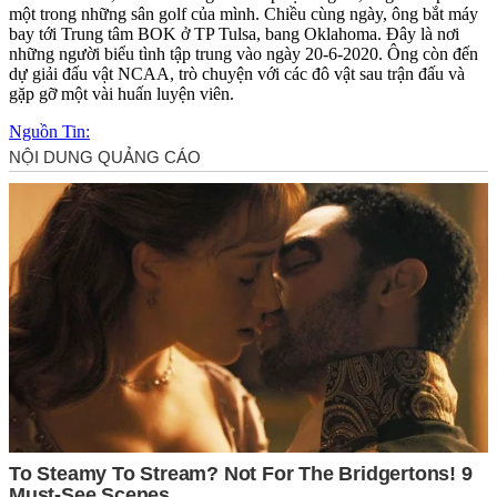
một trong những sân golf của mình. Chiều cùng ngày, ông bắt máy
bay tới Trung tâm BOK ở TP Tulsa, bang Oklahoma. Đây là nơi
những người biểu tình tập trung vào ngày 20-6-2020. Ông còn đến
dự giải đấu vật NCAA, trò chuyện với các đô vật sau trận đấu và
gặp gỡ một vài huấn luyện viên.
Nguồn Tin: