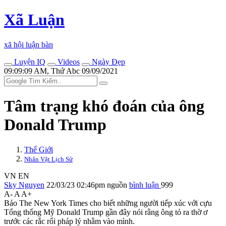
Xã Luận
xã hội luận bàn
Luyện IQ
Videos
Ngày Đẹp
09:09:09 AM, Thứ Abc 09/09/2021
Tâm trạng khó đoán của ông
Donald Trump
Thế Giới
Nhân Vật Lịch Sử
VN
EN
Sky Nguyen
22/03/23 02:46pm
nguồn
bình luận
999
A-
A
A+
Báo The New York Times cho biết những người tiếp xúc với cựu
Tổng thống Mỹ Donald Trump gần đây nói rằng ông tỏ ra thờ ơ
trước các rắc rối pháp lý nhằm vào mình.