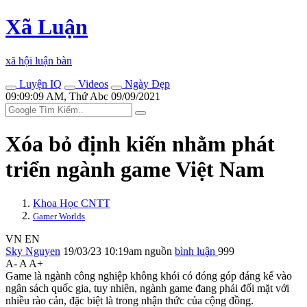
Xã Luận
xã hội luận bàn
Luyện IQ
Videos
Ngày Đẹp
09:09:09 AM, Thứ Abc 09/09/2021
Xóa bỏ định kiến nhằm phát
triển ngành game Việt Nam
Khoa Học CNTT
Gamer Worlds
VN
EN
Sky Nguyen
19/03/23 10:19am
nguồn
bình luận
999
A-
A
A+
Game là ngành công nghiệp không khói có đóng góp đáng kể vào
ngân sách quốc gia, tuy nhiên, ngành game đang phải đối mặt với
nhiều rào cản, đặc biệt là trong nhận thức của cộng đồng.