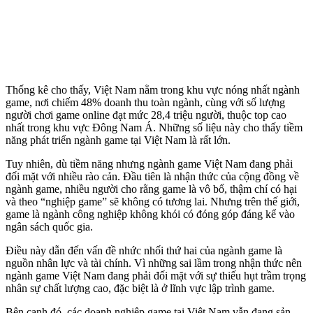
Thống kê cho thấy, Việt Nam nằm trong khu vực nóng nhất ngành
game, nơi chiếm 48% doanh thu toàn ngành, cùng với số lượng
người chơi game online đạt mức 28,4 triệu người, thuộc top cao
nhất trong khu vực Đông Nam Á. Những số liệu này cho thấy tiềm
năng phát triển ngành game tại Việt Nam là rất lớn.
Tuy nhiên, dù tiềm năng nhưng ngành game Việt Nam đang phải
đối mặt với nhiều rào cản. Đầu tiên là nhận thức của cộng đồng về
ngành game, nhiều người cho rằng game là vô bổ, thậm chí có hại
và theo “nghiệp game” sẽ không có tương lai. Nhưng trên thế giới,
game là ngành công nghiệp không khói có đóng góp đáng kể vào
ngân sách quốc gia.
Điều này dẫn đến vấn đề nhức nhối thứ hai của ngành game là
nguồn nhân lực và tài chính. Vì những sai lầm trong nhận thức nên
ngành game Việt Nam đang phải đối mặt với sự thiếu hụt trầm trọng
nhân sự chất lượng cao, đặc biệt là ở lĩnh vực lập trình game.
Bên cạnh đó, các doanh nghiệp game tại Việt Nam vẫn đang sản