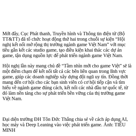
Mới đây, Cục Phát thanh, Truyền hình và Thông tin điện tử (Bộ
TT&TT) đã tổ chức hoạt động thứ hai trong chuỗi sự kiện “Hội
nghị kết nối mở rộng thị trường ngành game Việt Nam” với mục
tiêu gắn kết các studio game, tạo điều kiện khai thác các dự án
game, tận dụng nguồn lực để phát triển ngành game Việt Nam.
Hội nghị lần này mang chủ đề “Tầm nhìn mới cho game Việt” sẽ là
một điểm chạm để kết nối tất cả các bên liên quan trong lĩnh vực
game, giúp các doanh nghiệp xây dựng đội ngũ uy tín. Đồng thời
mang đến cơ hội cho các bạn sinh viên có cơ hội tiếp cận và tìm
hiểu về ngành game đúng cách, kết nối các nhà đầu tư quốc tế, từ
đó làm nền tảng cho sự phát triển bền vững của thị trường game
Việt Nam.
Đại diện trường ĐH Tôn Đức Thắng chia sẻ về cách áp dụng AI,
học máy và Deep Leaning vào việc phát triển game. Ảnh: TIỂU
MINH