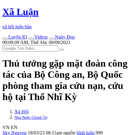
Xã Luận
xã hội luận bàn
Luyện IQ
Videos
Ngày Đẹp
09:09:09 AM, Thứ Abc 09/09/2021
Thủ tướng gặp mặt đoàn công
tác của Bộ Công an, Bộ Quốc
phòng tham gia cứu nạn, cứu
hộ tại Thổ Nhĩ Kỳ
Xã Hội
Nhà Nước Chính Trị
VN
EN
Sky Nguyen
18/03/23 08:11am
nguồn
bình luận
999