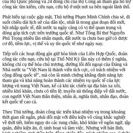
của Bộ Quốc phòng và 24 đồng chí của Bộ Công an tham gia hỗ trợ
công tác tìm kiếm, cứu nạn, cứu hộ ở một nơi xa bên ngoài lãnh thổ.
Phát biểu tại cuộc gặp mặt, Thủ tướng Phạm Minh Chính chia sẻ, đi
suốt chiều dài lịch sử của dân tộc, nhất là trong giai đoạn đổi mới,
hội nhập quốc tế, đất nước ta ngày càng có vị thế quan trọng và
đóng góp tích cực trên trường quốc tế. Như Tổng Bí thư Nguyễn
Phú Trọng nhiều lần nhấn mạnh, đất nước ta chưa bao giờ có được
cơ đồ, tiềm lực, vị thế và uy tín quốc tế như ngày nay.
Tiếp nối các hoạt động gìn giữ hòa bình của Liên Hợp Quốc, đoàn
công tác cứu nạn, cứu hộ tại Thổ Nhĩ Kỳ lần này có thêm ý nghĩa,
không chỉ cụ thể hóa chủ trương, đường lối đối ngoại của Đảng và
Nhà nước ta "Việt Nam là thành viên tích cực, có trách nhiệm với
cộng đồng quốc tế", mà còn là minh chứng khẳng định năng lực
tham gia và khả năng hoàn thành các nhiệm vụ quốc tế của lực
lượng vũ trang Việt Nam, kể cả khi tác chiến tại địa bàn xa xôi,
nhiều khó khăn, chưa có tiền lệ; truyền tải thông điệp về đất nước,
con người Việt Nam thân thiện, nhân ái, nghĩa tình, nhân đạo, đoàn
kết quốc tế cao cả.
Theo Thủ tướng, đoàn công tác triển khai nhiệm vụ trong khoảng
thời gian rất ngắn, phải đối mặt với điều kiện vô cùng khắc nghiệt
về thời tiết, hiểm nguy do các rung chấn, khó khăn về ngôn ngữ, tập
quán, điều kiện ăn, ở, sinh hoạt và làm việc. Nhưng với bản lĩnh,