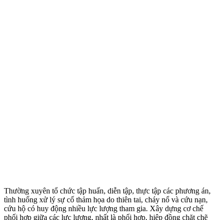
Thường xuyên tổ chức tập huấn, diễn tập, thực tập các phương án,
tình huống xử lý sự cố thảm họa do thiên tai, cháy nổ và cứu nạn,
cứu hộ có huy động nhiều lực lượng tham gia. Xây dựng cơ chế
phối hợp giữa các lực lượng, nhất là phối hợp, hiệp đồng chặt chẽ