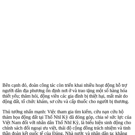
Bên cạnh đó, đoàn công tác còn triển khai nhiều hoạt động hỗ trợ
người dân địa phương ổn định nơi ở và trao tặng một số hàng hóa
thiết yếu; thăm hỏi, động viên các gia đình bị thiệt hại, mất mát do
động đất, tổ chức khám, sơ cứu và cấp thuốc cho người bị thương.
Thủ tướng nhấn mạnh: Việc tham gia tìm kiếm, cứu nạn cứu hộ
thảm họa động đất tại Thổ Nhĩ Kỳ đã đóng góp, chia sẻ sức lực của
Việt Nam đối với nhân dân Thổ Nhĩ Kỳ, là biểu hiện sinh động cho
chính sách đối ngoại ưu việt, thái độ cộng đồng trách nhiệm và tinh
thần đoàn kết quốc tế của Đảng, Nhà nước và nhân dân ta; khẳng