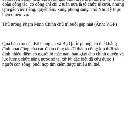
đoàn công tác, có đồng chí chỉ 2 tuần nữa là tổ chức lễ cưới, nhưng
tạm gác việc riêng, quyết tâm, xung phong sang Thổ Nhĩ Kỳ thực
hiện nhiệm vụ.
Thủ tướng Phạm Minh Chính chủ trì buổi gặp mặt (Ảnh: VGP)
Qua báo cáo của Bộ Công an và Bộ Quốc phòng, có thể khẳng
định hoạt động của các đoàn công tác đã thành công; kịp thời xác
định nhiều điểm có người bị mắc nạn, bàn giao cho chính quyền và
lực lượng chức năng nước sở tại xử lý; đặc biệt đã cứu được 1
người còn sống; phối hợp tìm kiếm được nhiều th‌i th‌ể.