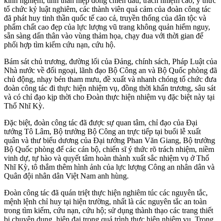
kinh nghiệm, tinh thần hiệp đồng chiến đấu, trách nhiệm cao, ý thức
tổ chức kỷ luật nghiêm, các thành viên quả cảm của đoàn công tác
đã phát huy tinh thần quốc tế cao cả, truyền thống của dân tộc và
phẩm chất cao đẹp của lực lượng vũ trang không quản hiểm nguy,
sẵn sàng dấn thân vào vùng thảm họa, chạy đua với thời gian để
phối hợp tìm kiếm cứu nạn, cứu hộ.
Bám sát chủ trương, đường lối của Đảng, chính sách, Pháp Luật của
Nhà nước về đối ngoại, lãnh đạo Bộ Công an và Bộ Quốc phòng đã
chủ động, nhạy bén tham mưu, đề xuất và nhanh chóng tổ chức đưa
đoàn công tác đi thực hiện nhiệm vụ, đồng thời khẩn trương, sâu sát
và có chỉ đạo kịp thời cho Đoàn thực hiện nhiệm vụ đặc biệt này tại
Thổ Nhĩ Kỳ.
Đặc biệt, đoàn công tác đã được sự quan tâm, chỉ đạo của Đại
tướng Tô Lâm, Bộ trưởng Bộ Công an trực tiếp tại buổi lễ xuất
quân và thư biểu dương của Đại tướng Phan Văn Giang, Bộ trưởng
Bộ Quốc phòng để các cán bộ, chiến sĩ ý thức rõ trách nhiệm, niềm
vinh dự, tự hào và quyết tâm hoàn thành xuất sắc nhiệm vụ ở Thổ
Nhĩ Kỳ, tô thắm thêm hình ảnh của lực lượng Công an nhân dân và
Quân đội nhân dân Việt Nam anh hùng.
Đoàn công tác đã quán triệt thực hiện nghiêm túc các nguyên tắc,
mệnh lệnh chỉ huy tại hiện trường, nhất là các nguyên tắc an toàn
trong tìm kiếm, cứu nạn, cứu hộ; sử dụng thành thạo các trang thiết
bị chuyên dụng, hiện đại trong quá trình thực hiện nhiệm vụ. Trong