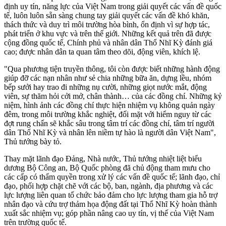
định uy tín, năng lực của Việt Nam trong giải quyết các vấn đề quốc
tế, luôn luôn sẵn sàng chung tay giải quyết các vấn đề khó khăn,
thách thức và duy trì môi trường hòa bình, ổn định vì sự hợp tác,
phát triển ở khu vực và trên thế giới. Những kết quả trên đã được
cộng đồng quốc tế, Chính phủ và nhân dân Thổ Nhĩ Kỳ đánh giá
cao; được nhân dân ta quan tâm theo dõi, động viên, khích lệ.
"Qua phương tiện truyền thông, tôi còn được biết những hành động
giúp đỡ các nạn nhân như sẻ chia những bữa ăn, dựng lều, nhóm
bếp sưởi hay trao đi những nụ cười, những giọt nước mắt, động
viên, sự thăm hỏi cởi mở, chân thành… của các đồng chí. Những kỷ
niệm, hình ảnh các đồng chí thực hiện nhiệm vụ không quản ngày
đêm, trong môi trường khắc nghiệt, đối mặt với hiểm nguy từ các
đợt rung chấn sẽ khắc sâu trong tâm trí các đồng chí, tâm trí người
dân Thổ Nhĩ Kỳ và nhân lên niềm tự hào là người dân Việt Nam",
Thủ tướng bày tỏ.
Thay mặt lãnh đạo Đảng, Nhà nước, Thủ tướng nhiệt liệt biểu
dương Bộ Công an, Bộ Quốc phòng đã chủ động tham mưu cho
các cấp có thẩm quyền trong xử lý các vấn đề quốc tế; lãnh đạo, chỉ
đạo, phối hợp chặt chẽ với các bộ, ban, ngành, địa phương và các
lực lượng liên quan tổ chức bảo đảm cho lực lượng tham gia hỗ trợ
nhân đạo và cứu trợ thảm họa động đất tại Thổ Nhĩ Kỳ hoàn thành
xuất sắc nhiệm vụ; góp phần nâng cao uy tín, vị thế của Việt Nam
trên trường quốc tế.