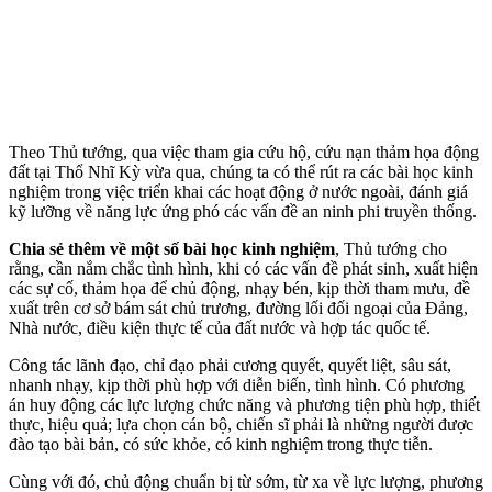
Theo Thủ tướng, qua việc tham gia cứu hộ, cứu nạn thảm họa động
đất tại Thổ Nhĩ Kỳ vừa qua, chúng ta có thể rút ra các bài học kinh
nghiệm trong việc triển khai các hoạt động ở nước ngoài, đánh giá
kỹ lưỡng về năng lực ứng phó các vấn đề an ninh phi truyền thống.
Chia sẻ thêm về một số bài học kinh nghiệm
, Thủ tướng cho
rằng, cần nắm chắc tình hình, khi có các vấn đề phát sinh, xuất hiện
các sự cố, thảm họa để chủ động, nhạy bén, kịp thời tham mưu, đề
xuất trên cơ sở bám sát chủ trương, đường lối đối ngoại của Đảng,
Nhà nước, điều kiện thực tế của đất nước và hợp tác quốc tế.
Công tác lãnh đạo, chỉ đạo phải cương quyết, quyết liệt, sâu sát,
nhanh nhạy, kịp thời phù hợp với diễn biến, tình hình. Có phương
án huy động các lực lượng chức năng và phương tiện phù hợp, thiết
thực, hiệu quả; lựa chọn cán bộ, chiến sĩ phải là những người được
đào tạo bài bản, có sức khỏe, có kinh nghiệm trong thực tiễn.
Cùng với đó, chủ động chuẩn bị từ sớm, từ xa về lực lượng, phương