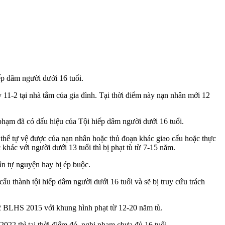
 dâ‌ּm người dưới 16 tuổi.
1-2 tại nhà tắm của gia đình. Tại thời điểm này nạn nhân mới 12
hạm đã có dấu hiệu của Tội hiế‌ּp dâ‌ּm người dưới 16 tuổi.
ể tự vệ được của nạn nhân hoặc thủ đoạn khác gia‌ּo cấ‌ּu hoặc thực
‌ּc khác với người dưới 13 tuổi thì bị phạt tù từ 7-15 năm.
ân tự nguyện hay bị ép buộc.
 thành tội hiế‌ּp dâ‌ּm người dưới 16 tuổi và sẽ bị truy cứu trách
42 BLHS 2015 với khung hình phạt từ 12-20 năm tù.
022 thì tại thời điểm đó, nghi phạm chưa đủ 16 tuổi.