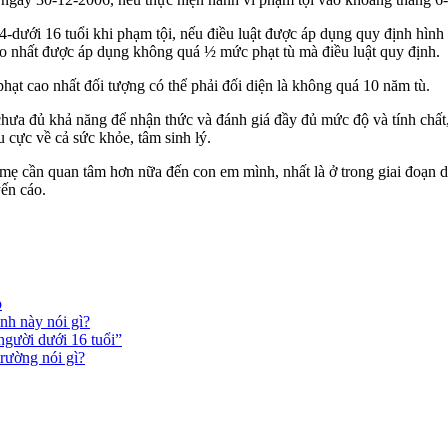
ưới 16 tuổi khi phạm tội, nếu điều luật được áp dụng quy định hình ph
ao nhất được áp dụng không quá ½ mức phạt tù mà điều luật quy định.
 phạt cao nhất đối tượng có thể phải đối diện là không quá 10 năm tù.
, chưa đủ khả năng để nhận thức và đánh giá đầy đủ mức độ và tính ch
cực về cả sức khỏe, tâm sin‌ּh l‌ּý.
 mẹ cần quan tâm hơn nữa đến con em mình, nhất là ở trong giai đoạn dậ‌
yến cáo.
p
nh này nói gì?
người dưới 16 tuổi”
trường nói gì?