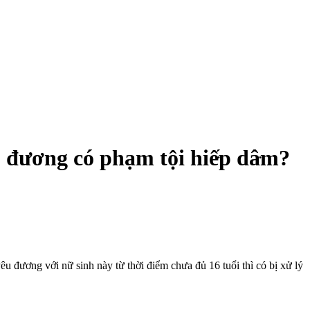
đương có phạm tội hiế‌ּp dâ‌ּm?
u đương với nữ sinh này từ thời điểm chưa đủ 16 tuổi thì có bị xử lý