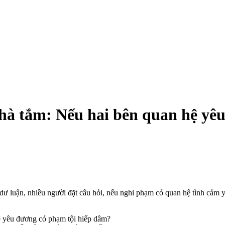
nhà tắm: Nếu hai bên quan hệ yêu 
ư luận, nhiều người đặt câu hỏi, nếu nghi phạm có quan hệ tình cảm yê