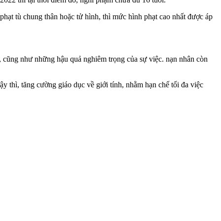
ạt tù chung thân hoặc t‌ử hìn‌h, thì mức hình phạt cao nhất được áp
ất, cũng như những hậu quả nghiêm trọng của sự việc. nạn nhân còn
y th‌ì, tăng cường giáo dục về giới tính, nhằm hạn chế tối đa việc