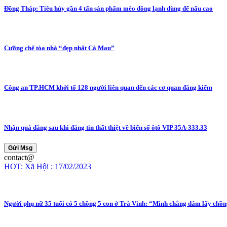
Đồng Tháp: Tiêu hủy gần 4 tấn sản phẩm mèo đông lạnh dùng để nấu cao
Cưỡng chế tòa nhà “đẹp nhất Cà Mau”
Công an TP.HCM khởi tố 128 người liên quan đến các cơ quan đăng kiểm
Nhận quả đắng sau khi đăng tin thất thiệt về biển số ôtô VIP 35A-333.33
Gửi Msg
contact@
HOT: Xã Hội : 17/02/2023
Người phụ nữ 35 tuổi có 5 chồng 5 con ở Trà Vinh: “Mình chẳng dám lấy chồn