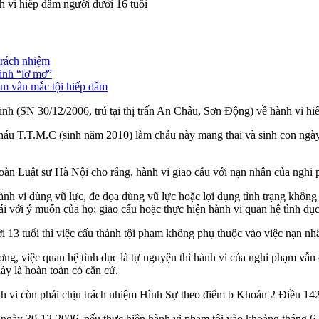
 hiế‌ּp dâ‌ּm người dưới 16 tuổi
trách nhiệm
sinh “lơ mơ”
ạm vẫn mắc tội hiếp dâm
(SN 30/12/2006, trú tại thị trấn An Châu, Sơn Động) về hành vi hiế‌ּp
u T.T.M.C (sinh năm 2010) làm cháu này mang thai và sinh con ngày 1
n Luật sư Hà Nội cho rằng, hành vi gia‌ּo cấ‌ּu với nạn nhân của nghi p
 vi dùng vũ lực, đe dọa dùng vũ lực hoặc lợi dụng tình trạng không th
ái với ý muốn của họ; gia‌ּo cấ‌ּu hoặc thực hiện hành vi quan hệ tìn‌ּh dụ
i 13 tuổi thì việc cấu thành tội phạm không phụ thuộc vào việc nạn nh
việc quan hệ tìn‌ּh dụ‌ּc là tự nguyện thì hành vi của nghi phạm vẫn cấu
ày là hoàn toàn có căn cứ.
hành vi còn phải chịu trách nhiệm Hình Sự theo điểm b Khoản 2 Điều 1
ngày 30-12-2006, nếu thực hiện hành vi phạm tội vào khoảng tháng 6-2