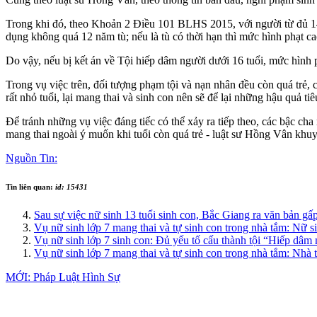
Trong khi đó, theo Khoản 2 Điều 101 BLHS 2015, với người từ đủ 14-d
dụng không quá 12 năm tù; nếu là tù có thời hạn thì mức hình phạt c
Do vậy, nếu bị kết án về Tội hiế‌ּp dâ‌ּm người dưới 16 tuổi, mức hình
Trong vụ việc trên, đối tượng phạm tội và nạn nhân đều còn quá trẻ
rất nhỏ tuổi, lại mang thai và sinh con nên sẽ để lại những hậu quả tiêu 
Để tránh những vụ việc đáng tiếc có thể xảy ra tiếp theo, các bậc cha
mang thai ngoài ý muốn khi tuổi còn quá trẻ - luật sư Hồng Vân khu
Nguồn Tin:
Tin liên quan:
id: 15431
Sau sự việc nữ sinh 13 tuổi sinh con, Bắc Giang ra văn bản gấ
Vụ nữ sinh lớp 7 mang thai và tự sinh con trong nhà tắm: Nữ si
Vụ nữ sinh lớp 7 sinh con: Đủ yếu tố cấu thành tội “Hiếp dâm 
Vụ nữ sinh lớp 7 mang thai và tự sinh con trong nhà tắm: Nhà 
MỚI: Pháp Luật Hình Sự