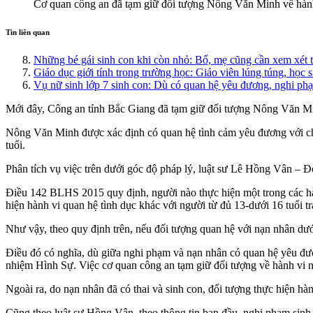
Cơ quan công an đã tạm giữ đối tượng Nông Văn Minh về hành vi
Tin liên quan
Những bé gái sinh con khi còn nhỏ: Bố, mẹ cũng cần xem xét 
Giáo dục giới tính trong trường học: Giáo viên lúng túng, học 
Vụ nữ sinh lớp 7 sinh con: Dù có quan hệ yêu đương, nghi ph
Mới đây, Công an tỉnh Bắc Giang đã tạm giữ đối tượng Nông Văn Minh 
Nông Văn Minh được xác định có quan hệ tình cảm yêu đương với chá
tuổi.
Phân tích vụ việc trên dưới góc độ pháp lý, luật sư Lê Hồng Vân – Đoà
Điều 142 BLHS 2015 quy định, người nào thực hiện một trong các hành
hiện hành vi quan hệ tìn‌ּh dụ‌ּc khác với người từ đủ 13-dưới 16 tuổi tr
Như vậy, theo quy định trên, nếu đối tượng quan hệ với nạn nhân dướ
Điều đó có nghĩa, dù giữa nghi phạm và nạn nhân có quan hệ yêu đương, 
nhiệm Hình Sự. Việc cơ quan công an tạm giữ đối tượng về hành vi n
Ngoài ra, do nạn nhân đã có thai và sinh con, đối tượng thực hiện 
Cũng theo luật sư Hồng Vân, theo thông tin ban đầu, nghi phạm sinh 