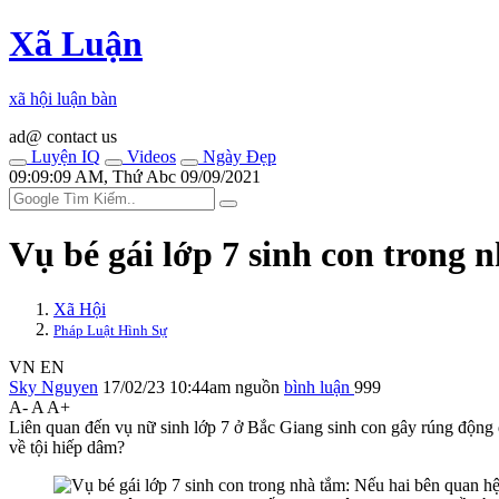
Xã Luận
xã hội luận bàn
ad@ contact us
Luyện IQ
Videos
Ngày Đẹp
09:09:09 AM, Thứ Abc 09/09/2021
Vụ bé gái lớp 7 sinh con trong 
Xã Hội
Pháp Luật Hình Sự
VN
EN
Sky Nguyen
17/02/23 10:44am
nguồn
bình luận
999
A-
A
A+
Liên quan đến vụ nữ sinh lớp 7 ở Bắc Giang sinh con gây rúng động d
về tội hiế‌ּp dâ‌ּm?