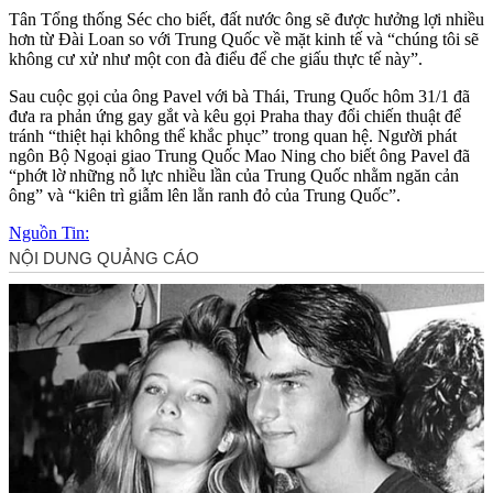
Tân Tổng thống Séc cho biết, đất nước ông sẽ được hưởng lợi nhiều
hơn từ Đài Loan so với Trung Quốc về mặt kinh tế và “chúng tôi sẽ
không cư xử như một con đà điểu để che giấu thực tế này”.
Sau cuộc gọi của ông Pavel với bà Thái, Trung Quốc hôm 31/1 đã
đưa ra phản ứng gay gắt và kêu gọi Praha thay đổi chiến thuật để
tránh “thiệt hại không thể khắc phục” trong quan hệ. Người phát
ngôn Bộ Ngoại giao Trung Quốc Mao Ning cho biết ông Pavel đã
“phớt lờ những nỗ lực nhiều lần của Trung Quốc nhằm ngăn cản
ông” và “kiên trì giẫm lên lằn ranh đỏ của Trung Quốc”.
Nguồn Tin: