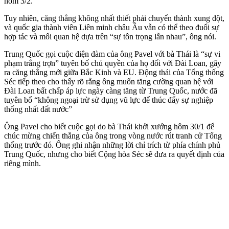
hôm 3/2.
Tuy nhiên, căng thẳng không nhất thiết phải chuyển thành xung đột,
và quốc gia thành viên Liên minh châu Âu vẫn có thể theo đuổi sự
hợp tác và mối quan hệ dựa trên “sự tôn trọng lẫn nhau”, ông nói.
Trung Quốc gọi cuộc điện đàm của ông Pavel với bà Thái là “sự vi
phạm trắng trợn” tuyên bố chủ quyền của họ đối với Đài Loan, gây
ra căng thẳng mới giữa Bắc Kinh và EU. Động thái của Tổng thống
Séc tiếp theo cho thấy rõ rằng ông muốn tăng cường quan hệ với
Đài Loan bất chấp áp lực ngày càng tăng từ Trung Quốc, nước đã
tuyên bố “không ngoại trừ sử dụng vũ lực để thúc đẩy sự nghiệp
thống nhất đất nước”
Ông Pavel cho biết cuộc gọi do bà Thái khởi xướng hôm 30/1 để
chúc mừng chiến thắng của ông trong vòng nước rút tranh cử Tổng
thống trước đó. Ông ghi nhận những lời chỉ trích từ phía chính phủ
Trung Quốc, nhưng cho biết Cộng hòa Séc sẽ đưa ra quyết định của
riêng mình.