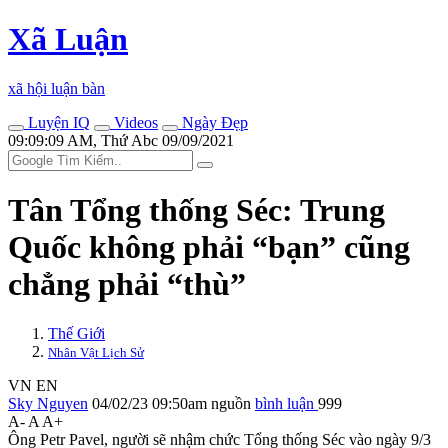
Xã Luận
xã hội luận bàn
Luyện IQ
Videos
Ngày Đẹp
09:09:09 AM, Thứ Abc 09/09/2021
Tân Tổng thống Séc: Trung
Quốc không phải “bạn” cũng
chẳng phải “thù”
Thế Giới
Nhân Vật Lịch Sử
VN
EN
Sky Nguyen
04/02/23 09:50am
nguồn
bình luận
999
A-
A
A+
Ông Petr Pavel, người sẽ nhậm chức Tổng thống Séc vào ngày 9/3