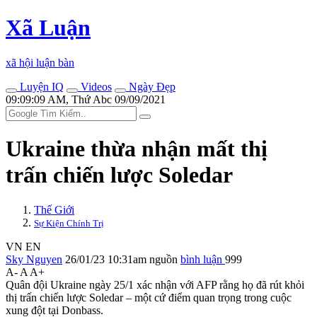
Xã Luận
xã hội luận bàn
Luyện IQ
Videos
Ngày Đẹp
09:09:09 AM, Thứ Abc 09/09/2021
Ukraine thừa nhận mất thị
trấn chiến lược Soledar
Thế Giới
Sự Kiện Chính Trị
VN
EN
Sky Nguyen
26/01/23 10:31am
nguồn
bình luận
999
A-
A
A+
Quân đội Ukraine ngày 25/1 xác nhận với AFP rằng họ đã rút khỏi
thị trấn chiến lược Soledar – một cứ điểm quan trọng trong cuộc
xung đột tại Donbass.