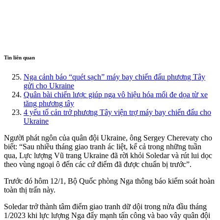
Tin liên quan
Nga cảnh báo “quét sạch” máy bay chiến đấu phương Tây
gửi cho Ukraine
Quân bài chiến lược giúp nga vô hiệu hóa mối đe dọa từ xe
tăng phương tây
4 yếu tố cản trở phương Tây viện trợ máy bay chiến đấu cho
Ukraine
Người phát ngôn của quân đội Ukraine, ông Sergey Cherevaty cho
biết: “Sau nhiều tháng giao tranh ác liệt, kể cả trong những tuần
qua, Lực lượng Vũ trang Ukraine đã rời khỏi Soledar và rút lui dọc
theo vùng ngoại ô đến các cứ điểm đã được chuẩn bị trước”.
Trước đó hôm 12/1, Bộ Quốc phòng Nga thông báo kiểm soát hoàn
toàn thị trấn này.
Soledar trở thành tâm điểm giao tranh dữ dội trong nửa đầu tháng
1/2023 khi lực lượng Nga đẩy mạnh tấn công và bao vây quân đội