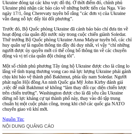
Ukraine đóng tại các khu vực đô thị. Ở thời điểm đó, chính phủ
Ukraine phủ nhận các báo cáo về những bước tiến của Nga. Vào
ngày 17/1, ông Cherevaty tuyên bố rằng "các đơn vị của Ukraine
vẫn đang nỗ lực đẩy lùi đối phương”.
Trước đó, Bộ Quốc phòng Ukraine đã cảnh báo báo chí đưa tin về
hoạt động của quân đội nước này trong cuộc chiến giành Soledar.
Thứ trưởng Bộ Quốc phòng Ukraine Anna Malyar tuyên bố, các chỉ
huy quân sự là nguồn thông tin đầy đủ duy nhất, vì vậy “chỉ những
người được ủy quyền mới có thể công bố thông tin về các chuyển
động và vị trí của quân đội chúng tôi”.
Một số chính phủ phương Tây ủng hộ Ukraine được cho là cũng lo
lắng về tình trạng thương vong cao mà lực lượng Ukraine phải gánh
chịu khi bảo vệ thành phố Bakhmut, phía tây nam Soledar. Người
phát ngôn Hội đồng An ninh Quốc gia Mỹ John Kirby đánh giá
,việc để mất Bakhmut sẽ không “làm thay đổi cục diện chiến lược
trên chiến trường”. Washington được cho là đã yêu cầu Ukraine
dừng nỗ lực kháng cự tại thành phố này, thay vào đó tập trung
chuẩn bị một cuộc phản công, trong khi chờ các quốc gia NATO
chuyển giao vũ khí mới.
Nguồn Tin: