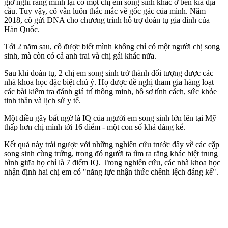
giờ nghĩ rằng mình lại có một chị em song sinh khác ở bên kia địa
cầu. Tuy vậy, cô vẫn luôn thắc mắc về gốc gác của mình. Năm
2018, cô gửi DNA cho chương trình hỗ trợ đoàn tụ gia đình của
Hàn Quốc.
Tới 2 năm sau, cô được biết mình không chỉ có một người chị song
sinh, mà còn có cả anh trai và chị gái khác nữa.
Sau khi đoàn tụ, 2 chị em song sinh trở thành đối tượng được các
nhà khoa học đặc biệt chú ý. Họ được đề nghị tham gia hàng loạt
các bài kiểm tra đánh giá trí thông minh, hồ sơ tính cách, sức khỏe
tinh thần và lịch sử y tế.
Một điều gây bất ngờ là IQ của người em song sinh lớn lên tại Mỹ
thấp hơn chị mình tới 16 điểm - một con số khá đáng kể.
Kết quả này trái ngược với những nghiên cứu trước đây về các cặp
song sinh cùng trứng, trong đó người ta tìm ra rằng khác biệt trung
bình giữa họ chỉ là 7 điểm IQ. Trong nghiên cứu, các nhà khoa học
nhận định hai chị em có "năng lực nhận thức chênh lệch đáng kể".