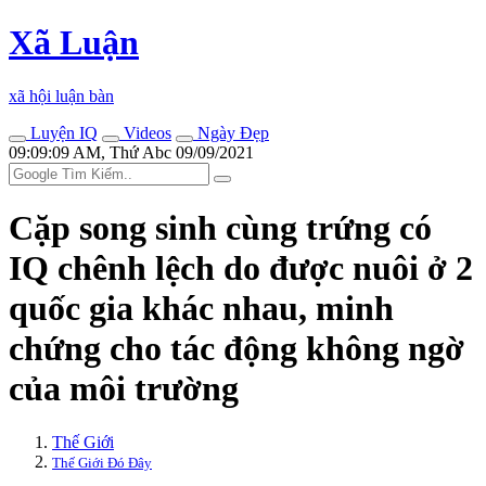
Xã Luận
xã hội luận bàn
Luyện IQ
Videos
Ngày Đẹp
09:09:09 AM, Thứ Abc 09/09/2021
Cặp song sinh cùng trứng có
IQ chênh lệch do được nuôi ở 2
quốc gia khác nhau, minh
chứng cho tác động không ngờ
của môi trường
Thế Giới
Thế Giới Đó Đây