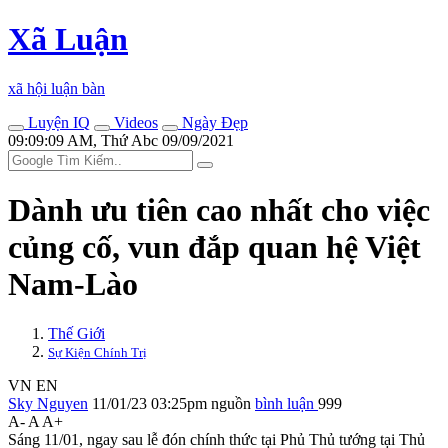
Xã Luận
xã hội luận bàn
Luyện IQ
Videos
Ngày Đẹp
09:09:09 AM, Thứ Abc 09/09/2021
Dành ưu tiên cao nhất cho việc
củng cố, vun đắp quan hệ Việt
Nam-Lào
Thế Giới
Sự Kiện Chính Trị
VN
EN
Sky Nguyen
11/01/23 03:25pm
nguồn
bình luận
999
A-
A
A+
Sáng 11/01, ngay sau lễ đón chính thức tại Phủ Thủ tướng tại Thủ