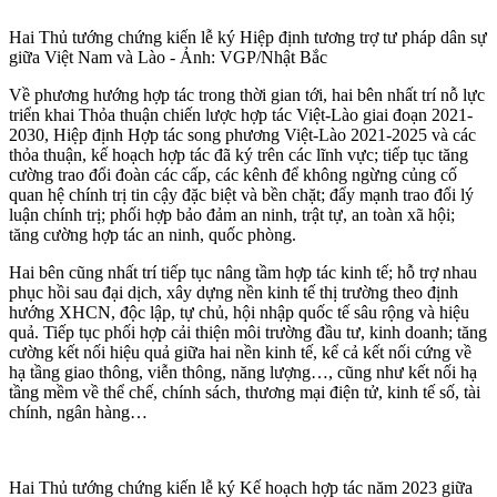
Hai Thủ tướng chứng kiến lễ ký Hiệp định tương trợ tư pháp dân sự
giữa Việt Nam và Lào - Ảnh: VGP/Nhật Bắc
Về phương hướng hợp tác trong thời gian tới, hai bên nhất trí nỗ lực
triển khai Thỏa thuận chiến lược hợp tác Việt-Lào giai đoạn 2021-
2030, Hiệp định Hợp tác song phương Việt-Lào 2021-2025 và các
thỏa thuận, kế hoạch hợp tác đã ký trên các lĩnh vực; tiếp tục tăng
cường trao đổi đoàn các cấp, các kênh để không ngừng củng cố
quan hệ chính trị tin cậy đặc biệt và bền chặt; đẩy mạnh trao đổi lý
luận chính trị; phối hợp bảo đảm an ninh, trật tự, an toàn xã hội;
tăng cường hợp tác an ninh, quốc phòng.
Hai bên cũng nhất trí tiếp tục nâng tầm hợp tác kinh tế; hỗ trợ nhau
phục hồi sau đại dịch, xây dựng nền kinh tế thị trường theo định
hướng XHCN, độc lập, tự chủ, hội nhập quốc tế sâu rộng và hiệu
quả. Tiếp tục phối hợp cải thiện môi trường đầu tư, kinh doanh; tăng
cường kết nối hiệu quả giữa hai nền kinh tế, kể cả kết nối cứng về
hạ tầng giao thông, viễn thông, năng lượng…, cũng như kết nối hạ
tầng mềm về thể chế, chính sách, thương mại điện tử, kinh tế số, tài
chính, ngân hàng…
Hai Thủ tướng chứng kiến lễ ký Kế hoạch hợp tác năm 2023 giữa