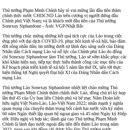
Thủ tướng Phạm Minh Chính bày tỏ vui mừng lần đầu tiên thăm
chính thức nước CHDCND Lào trên cương vị người đứng đầu
Chính phủ Việt Nam; và là khách mời đầu tiên của Thủ tướng
Sonexay Siphandone - Ảnh: VGP/Nhật Bắc
Thủ tướng chúc mừng những kết quả tích cực của Lào trong việc
ứng phó với đại dịch COVID-19, phục hồi kinh tế-xã hội, bảo đảm
đời sống nhân dân; tin tưởng dưới sự lãnh đạo sáng suốt của Đảng
Nhân dân Cách mạng Lào và nỗ lực của Chính phủ Lào do đồng
chí Sonexay Siphandone làm Thủ tướng, Lào sẽ sớm khắc phục các
khó khăn hiện nay, tiếp tục thực hiện thành công các mục tiêu của
Kế hoạch phát triển kinh tế-xã hội 5 năm lần thứ IX, tiến tới thực
hiện thắng lợi Nghị quyết Đại hội XI của Đảng Nhân dân Cách
mạng Lào.
Thủ tướng Lào Sonexay Siphandone nhiệt liệt chào mừng Thủ
tướng Phạm Minh Chính thăm chính thức Lào, đồng chủ trì kỳ họp
lần thứ 45 của Ủy ban liên Chính phủ và bế mạc Năm Đoàn kết
hữu nghị Việt Nam-Lào, Lào-Việt Nam 2022; nhấn mạnh ý nghĩa
quan trọng của chuyến thăm trong bối cảnh hai nước vừa kỷ niệm
60 năm Ngày thiết lập quan hệ ngoại giao và 45 năm Ngày ký Hiệp
ước Hữu nghị và hợp tác; đánh giá cao Thủ tướng Phạm Minh
Chính là lãnh đạo nước ngoài đầu tiên đến thăm Lào trong năm
2023, ngay sau khi đồng chí được bầu làm Thủ tướng nước