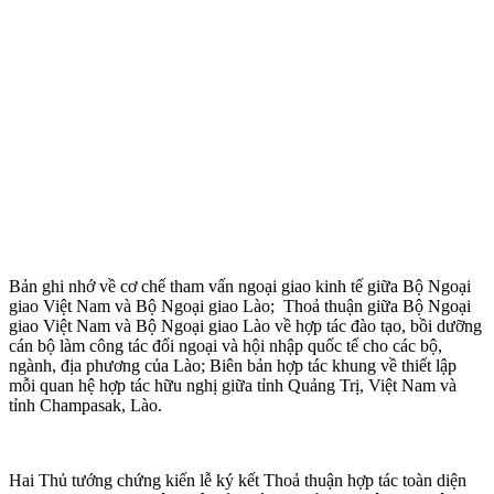
Bản ghi nhớ về cơ chế tham vấn ngoại giao kinh tế giữa Bộ Ngoại
giao Việt Nam và Bộ Ngoại giao Lào; Thoả thuận giữa Bộ Ngoại
giao Việt Nam và Bộ Ngoại giao Lào về hợp tác đào tạo, bồi dưỡng
cán bộ làm công tác đối ngoại và hội nhập quốc tế cho các bộ,
ngành, địa phương của Lào; Biên bản hợp tác khung về thiết lập
mỗi quan hệ hợp tác hữu nghị giữa tỉnh Quảng Trị, Việt Nam và
tỉnh Champasak, Lào.
Hai Thủ tướng chứng kiến lễ ký kết Thoả thuận hợp tác toàn diện