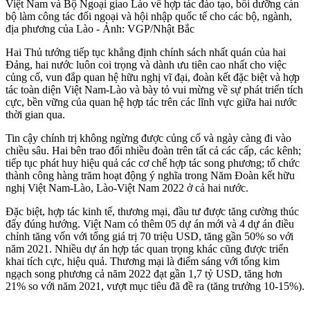
Việt Nam và Bộ Ngoại giao Lào về hợp tác đào tạo, bồi dưỡng cán
bộ làm công tác đối ngoại và hội nhập quốc tế cho các bộ, ngành,
địa phương của Lào - Ảnh: VGP/Nhật Bắc
Hai Thủ tướng tiếp tục khẳng định chính sách nhất quán của hai
Đảng, hai nước luôn coi trọng và dành ưu tiên cao nhất cho việc
củng cố, vun đắp quan hệ hữu nghị vĩ đại, đoàn kết đặc biệt và hợp
tác toàn diện Việt Nam-Lào và bày tỏ vui mừng về sự phát triển tích
cực, bền vững của quan hệ hợp tác trên các lĩnh vực giữa hai nước
thời gian qua.
Tin cậy chính trị không ngừng được củng cố và ngày càng đi vào
chiều sâu. Hai bên trao đổi nhiều đoàn trên tất cả các cấp, các kênh;
tiếp tục phát huy hiệu quả các cơ chế hợp tác song phương; tổ chức
thành công hàng trăm hoạt động ý nghĩa trong Năm Đoàn kết hữu
nghị Việt Nam-Lào, Lào-Việt Nam 2022 ở cả hai nước.
Đặc biệt, hợp tác kinh tế, thương mại, đầu tư được tăng cường thúc
đẩy đúng hướng. Việt Nam có thêm 05 dự án mới và 4 dự án điều
chỉnh tăng vốn với tổng giá trị 70 triệu USD, tăng gần 50% so với
năm 2021. Nhiều dự án hợp tác quan trọng khác cũng được triển
khai tích cực, hiệu quả. Thương mại là điểm sáng với tổng kim
ngạch song phương cả năm 2022 đạt gần 1,7 tỷ USD, tăng hơn
21% so với năm 2021, vượt mục tiêu đã đề ra (tăng trưởng 10-15%).