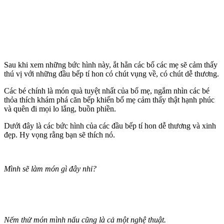
Sau khi xem những bức hình này, ắt hẳn các bố các mẹ sẽ cảm thấy
thú vị với những đầu bếp tí hon có chút vụng về, có chút dễ thương.
Các bé chính là món quà tuyệt nhất của bố mẹ, ngắm nhìn các bé
thỏa thích khám phá căn bếp khiến bố mẹ cảm thấy thật hạnh phúc
và quên đi mọi lo lắng, buồn phiền.
Dưới đây là các bức hình của các đầu bếp tí hon dễ thương và xinh
đẹp. Hy vọng rằng bạn sẽ thích nó.
Mình sẽ làm món gì đây nhỉ?
Nếm thử món mình nấu cũng là cả một nghệ thuật.