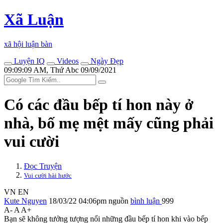
Xã Luận
xã hội luận bàn
Luyện IQ
Videos
Ngày Đẹp
09:09:09 AM, Thứ Abc 09/09/2021
Có các đầu bếp tí hon này ở
nhà, bố mẹ mệt mấy cũng phải
vui cười
Đọc Truyện
Vui cười hài hước
VN
EN
Kute Nguyen
18/03/22 04:06pm
nguồn
bình luận
999
A-
A
A+
Bạn sẽ không tưởng tượng nổi những đầu bếp tí hon khi vào bếp