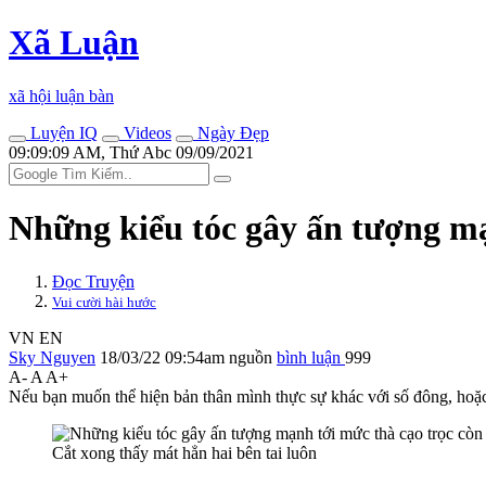
Xã Luận
xã hội luận bàn
Luyện IQ
Videos
Ngày Đẹp
09:09:09 AM, Thứ Abc 09/09/2021
Những kiểu tóc gây ấn tượng mạ
Đọc Truyện
Vui cười hài hước
VN
EN
Sky Nguyen
18/03/22 09:54am
nguồn
bình luận
999
A-
A
A+
Nếu bạn muốn thể hiện bản thân mình thực sự khác với số đông, hoặ
Cắt xong thấy mát hẳn hai bên tai luôn