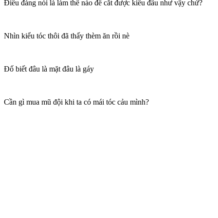
Điều đáng nói là làm thế nào để cắt được kiểu đầu như vậy chứ?
Nhìn kiểu tóc thôi đã thấy thèm ăn rồi nè
Đố biết đâu là mặt đâu là gáy
Cần gì mua mũ đội khi ta có mái tóc cảu mình?