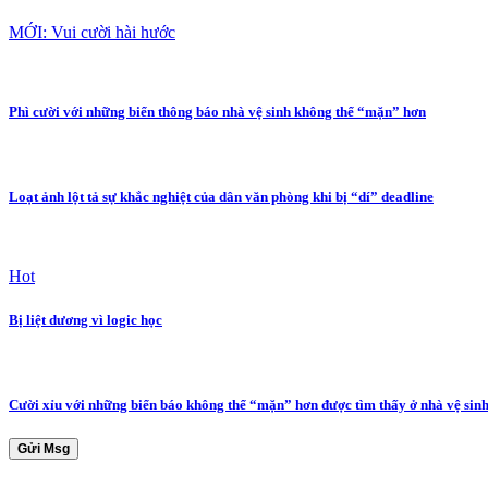
MỚI: Vui cười hài hước
Phì cười với những biển thông báo nhà vệ sinh không thể “mặn” hơn
Loạt ảnh lột tả sự khắc nghiệt của dân văn phòng khi bị “dí” deadline
Hot
Bị liệt dương vì logic học
Cười xỉu với những biển báo không thể “mặn” hơn được tìm thấy ở nhà vệ sin
Gửi Msg