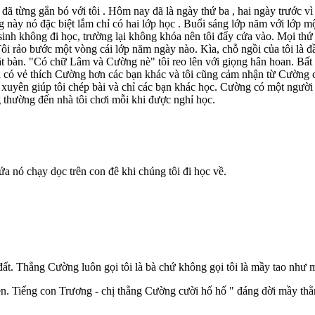
đã từng gắn bó với tôi . Hôm nay đã là ngày thứ ba , hai ngày trước vì 
g này nó đặc biệt lắm chỉ có hai lớp học . Buổi sáng lớp năm với lớp mộ
sinh không đi học, trường lại không khóa nên tôi đẩy cửa vào. Mọi thứ
 Tôi rảo bước một vòng cái lớp năm ngày nào. Kìa, chỗ ngồi của tôi là
ặt bàn. "Có chữ Lâm và Cường nè" tôi reo lên với giọng hân hoan. Bấ
tôi có vẻ thích Cường hơn các bạn khác và tôi cũng cảm nhận từ Cường c
xuyên giúp tôi chép bài và chỉ các bạn khác học. Cường có một người c
thường đến nhà tôi chơi mỗi khi được nghỉ học.
ứa nó chạy dọc trên con đê khi chúng tôi đi học về.
 đất. Thằng Cường luôn gọi tôi là bà chứ không gọi tôi là mầy tao như 
ên. Tiếng con Trương - chị thằng Cường cười hố hố " đáng đời mầy th