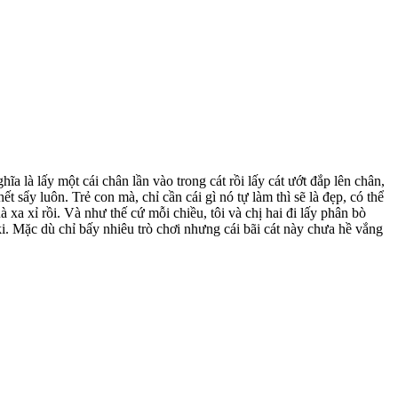
hĩa là lấy một cái chân lần vào trong cát rồi lấy cát ướt đắp lên chân,
ết sẩy luôn. Trẻ con mà, chỉ cần cái gì nó tự làm thì sẽ là đẹp, có thể
xa xỉ rồi. Và như thế cứ mỗi chiều, tôi và chị hai đi lấy phân bò
ki. Mặc dù chỉ bấy nhiêu trò chơi nhưng cái bãi cát này chưa hề vắng