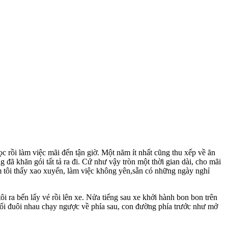
ọc rồi làm việc mãi đến tận giờ. Một năm ít nhất cũng thu xếp về ăn
 đã khăn gói tất tả ra đi. Cứ như vậy tròn một thời gian dài, cho mãi
m tôi thấy xao xuyến, làm việc không yên,sẵn có những ngày nghỉ
i ra bến lấy vé rồi lên xe. Nửa tiếng sau xe khởi hành bon bon trên
p nối đuôi nhau chạy ngược về phía sau, con đường phía trước như mở