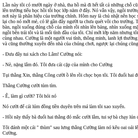
Lần này tôi có mười ngày ở nhà, tha hồ mà đi hết tất cả những chỗ cũ 
lên trường tiểu học hồi tôi học lớp năm ở đây. Nó vẫn vậy, ngôi trườn
nơi này là phân hiệu của trường chính. Hôm nay là chủ nhật nên học 
lại cho nó mới mẻ, có lẽ gần đây người ta chưa quét vôi cho trường.
bàn, ngồi xuống đúng chỗ của mình rồi nhìn lên bảng, nhìn xuống m
ngồi bên trái tôi và là mối tình đầu của tôi. Chỉ mới lớp năm nhưng 
cùng nhau. Cường là một người vui tính, thông minh, lanh lợi thường 
và cũng thường xuyên đến nhà của chúng chơi, ngược lại chúng cũng 
- Đưa đây tui xách cho Lâm! Cường nói:
- Nè, nặng lắm đó. Tôi đưa cái cặp của mình cho Cường
Tụi thằng Xin, thằng Công cười ồ lên rồi chọc bọn tôi. Tôi đuổi hai đ
Thằng Cường cười tủm tỉm.
- Ê, làm gì cười? Tôi hỏi nó
Nó cười để cái lúm đồng tiền duyên trên má làm tôi xao xuyến.
- Hồi nãy thấy bà đuổi hai thằng đó mắc cười lắm, tui sợ bà chạy lún
Tôi đánh một cái " thùm" sau lưng thằng Cường làm nó kêu oai oái l
Cường.