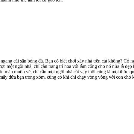
to ngang cái sân bóng đá. Bạn có biết chơi xây nhà trên cát không? Có ng
ược một ngôi nhà, chỉ cần trang trí hoa với làm cổng cho nó nữa là đẹp h
n màu muôn vẻ, chỉ cần một ngôi nhà cát vậy thôi cũng là một thức quà 
với mấy đứa bạn trong xóm, cũng có khi chỉ chạy vòng vòng với con chó 