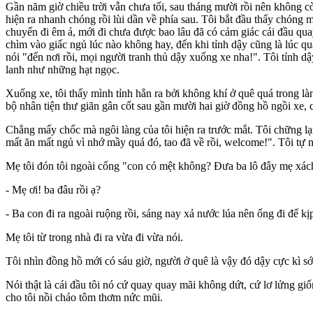
Gần năm giờ chiều trời vẫn chưa tối, sau tháng mười rồi nên không cò
hiện ra nhanh chóng rồi lùi dần về phía sau. Tôi bắt đầu thấy chóng 
chuyến đi êm ả, mới đi chưa được bao lâu đã có cảm giác cái đầu qua
chìm vào giấc ngủ lúc nào không hay, đến khi tỉnh dậy cũng là lúc quá
nói "đến nơi rồi, mọi người tranh thủ dậy xuống xe nha!". Tôi tỉnh d
lanh như những hạt ngọc.
Xuống xe, tôi thấy mình tỉnh hẳn ra bởi không khí ở quê quá trong là
bộ nhân tiện thư giãn gân cốt sau gần mười hai giờ đồng hồ ngồi xe,
Chẳng mấy chốc mà ngôi làng của tôi hiện ra trước mắt. Tôi chững lạ
mất ăn mất ngủ vì nhớ mầy quá đó, tao đã về rồi, welcome!". Tôi tự
Mẹ tôi đón tôi ngoài cổng "con có mệt không? Đưa ba lô đây mẹ xách 
- Mẹ ơi! ba đâu rồi ạ?
- Ba con đi ra ngoài ruộng rồi, sáng nay xả nước lúa nên ổng đi để 
Mẹ tôi từ trong nhà đi ra vừa đi vừa nói.
Tôi nhìn đồng hồ mới có sáu giờ, người ở quê là vậy đó dậy cực kì sớ
Nói thật là cái đầu tôi nó cứ quay quay mãi không dứt, cứ lơ lửng giố
cho tôi nồi cháo tôm thơm nức mũi.