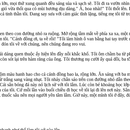
 lớn, mọi thứ xung quanh đều sáng sủa và sạch sẽ. Tôi đi ra vườn nhì
ió vừa thổi qua có mùi hương dịu dàng." À, hoa nhài!" Tôi thốt lên. 
ả tinh thần tôi. Đang say sưa với cảm giác tĩnh lặng, tiếng mẹ tôi từ
 men theo con đường nhỏ ra ruộng. Mở rộng tầm mắt về phía xa xa, một
 tôi. "Cánh đồng ơi, ta về rồi! "Tôi làm hình ô van bằng hai tay trước m
 đón tôi về với chúng, nên chúng đang reo vui.
dáng quen thuộc ấy hiện lên đầy nỗi khắc khổ. Tôi ôm chầm ba từ phía
òn sót lại trên hàm răng của ông. Tôi thương nụ cười ấy quá đỗi, ba tôi
ộm màu hanh hao cho cả cánh đồng bao la, rộng lớn. Ăn sáng với ba mẹ 
từ trắng sang vàng nhạt. Tôi nhảy chân sáo trên con đường nhỏ dẫn theo 
Cái sân bóng đá này nó lịch sử với tôi lắm. Lúc còn bé khoảng học lớp 
của tôi. Cứ mỗi lần vào buổi chiều đi học về tôi lại đi lên nơi này. S
cỏ, thuốc sâu nên mọi người yên tâm lắm. Giờ này, một mình tôi ở đây, 
y nhanh như thế làm tôi cứ gào lên.