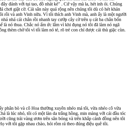
đây đánh với tụi tao, đồ nhát ké" . Cứ vậy mà la, hét inh ỏi. Chúng
đá chơi giật cờ. Cái sân này quá rộng nên chúng tôi dù có hét khản
ôi rồi và anh Vinh nữa. Vì tôi thích anh Vinh mà, anh ấy là một người
Nó nhá nhá cái chân rồi nhanh tay cướp cây cờ trên ụ cát ba chân bốn
hế là nó thua. Chắc nó ấm ức lắm vì khi đụng nó tôi đã làm nó ngã
 thèm chờ tôi vì tối làm nó té, rõ trẻ con chỉ được cái thù giặc cùn.
ới lấy phân bò và cô Hoa thường xuyên nhéo má tôi, vừa nhéo cô vừa
Chả là lúc nhỏ, tôi có một làn da trắng hồng, min màng với cái đầu tóc
rời cũng trải vàng ươm trên sân bóng và trên khắp cánh đồng nên tôi
ọ với tôi gặp nhau chào, hỏi rôm rả theo đúng điệu quê tôi.