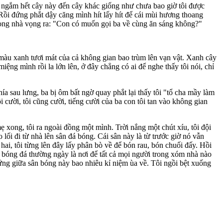
n ngắm hết cây này đến cây khác giống như chưa bao giờ tôi được
Rồi đứng phắt dậy căng mình hít lấy hít để cái mùi hương thoang
 trong nhà vọng ra: "Con có muốn gọi ba về cùng ăn sáng không?"
 màu xanh tươi mát của cả không gian bao trùm lên vạn vật. Xanh cây
iệng mình rồi la lớn lên, ở đây chẳng có ai để nghe thấy tôi nói, chỉ
 sau lưng, ba bị ôm bất ngờ quay phắt lại thấy tôi "tổ cha mầy làm
 cười, tôi cũng cười, tiếng cười của ba con tôi tan vào không gian
xong, tôi ra ngoài đồng một mình. Trời nắng một chút xíu, tôi đội
lối đi từ nhà lên sân đá bóng. Cái sân này là từ trước giờ nó vẫn
hai, tôi từng lên đây lấy phân bò về để bón rau, bón chuối đấy. Hồi
ân bóng đá thường ngày là nơi để tất cả mọi người trong xóm nhà nào
đứng giữa sân bóng này bao nhiêu kỉ niệm ùa về. Tôi ngồi bệt xuống