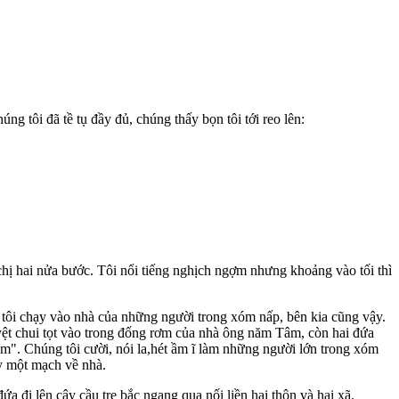
g tôi đã tề tụ đầy đủ, chúng thấy bọn tôi tới reo lên:
 chị hai nửa bước. Tôi nổi tiếng nghịch ngợm nhưng khoảng vào tối thì
e tôi chạy vào nhà của những người trong xóm nấp, bên kia cũng vậy.
ệt chui tọt vào trong đống rơm của nhà ông năm Tâm, còn hai đứa
ùm". Chúng tôi cười, nói la,hét ầm ĩ làm những người lớn trong xóm
ạy một mạch về nhà.
ứa đi lên cây cầu tre bắc ngang qua nối liền hai thôn và hai xã.