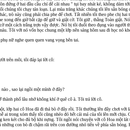
ôn đứng ở hai đầu cầu chỉ để cãi nhau " tụi bay nhát ké, không dám tới 
ổi chúng tôi chạy tán loạn. Lại mùa trăng khác chúng tôi lên sân bóng 
, trò này cũng phải chia phe để chơi. Tất nhiên tôi theo phe chị hai t
a phe xong đến giờ bắt cặp để giữ và giật cờ. Tôi giữ , thằng Toàn giật. 
cờ một cách trắng trợn vậy được. Nó bị tôi đuổi theo đụng vào người t
máu. Tôi với nó vốn học chung một lớp nên sáng hôm sau đi học nó không
 phụ nữ nghe quen quen vang vọng bên tai.
i trên môi, tôi đáp lại lời cô:
i nào , sao lại ngồi một mình ở đây?
Ở thành phố lâu nhớ không khí ở quê cô à. Tôi trả lời cô.
 một, lớp hai cô Hoa đã đi thả bò ở đây rồi. Tôi thường lên đây chơi v
hễ ai trong xóm thấy tôi cũng nhéo đỏ hết cái má của tôi lên mới chịu. 
g ken két cho đủ bộ khi nựng. Tôi ngồi nói chuyện với cô Hoa một lát t
 những con bò đi chậm rãi trên con đường nhỏ tiến về phía sân bóng. H