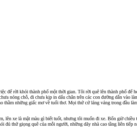
ệc để rời khỏi thành phố một thời gian. Tôi rời quê lên thành phố để h
i chưa nóng chỗ, đi chưa kịp in dấu chân trên các con đường dẫn vào làng
ao thầm những giấc mơ về tuổi thơ. Mọi thứ cứ lảng vảng trong đầu là
 lên xe là mật màu gì biết tuốt, nhưng tôi muốn đi xe. Bốn giờ chiều tô
i nói đủ thứ giọng quê của mỗi người, những dãy nhà cao tầng liên tiế