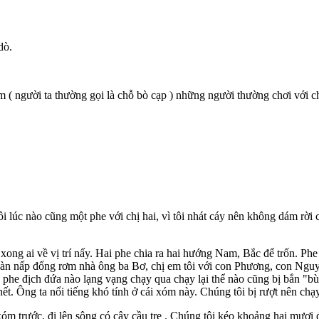
dò.
( người ta thường gọi là chỗ bò cạp ) những người thường chơi với chún
i lúc nào cũng một phe với chị hai, vì tôi nhát cáy nên không dám rời
 xong ai về vị trí nấy. Hai phe chia ra hai hướng Nam, Bắc để trốn. Ph
àn nấp đống rơm nhà ông ba Bơ, chị em tôi với con Phương, con Nguy
 phe địch đứa nào lạng vạng chạy qua chạy lại thể nào cũng bị bắn "b
ết. Ông ta nổi tiếng khó tính ở cái xóm này. Chúng tôi bị rượt nên ch
xóm trước, đi lên sông có cây cầu tre . Chúng tôi kéo khoảng hai mươi đ