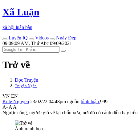
Xã Luận
xã hội luận bàn
Luyện IQ
Videos
Ngày Đẹp
09:09:09 AM, Thứ Abc 09/09/2021
Trở về
Đọc Truyện
Truyện Ngắn
VN
EN
Kute Nguyen
23/02/22 04:48pm
nguồn
bình luận
999
A-
A
A+
Ngược nắng, ngược gió về lại chốn xưa, nơi đó có cánh diều bay trê
Ảnh minh họa