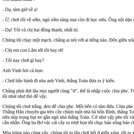
- Dạ, tám giờ về ạ!
- Ừ, chơi rồi về sớm, ngủ sớm sáng mai còn đi học nữa. Ông nội dặn 
- Dạ! Tôi và chị hai đồng thanh, nhất trí.
Chúng tôi chạy một mạch, chẳng ai nói với ai tiếng nào. Đến giữa xóm 
- Chị em con Lâm tới rồi bay ơi!
- Tối nay chơi gì bay?
Anh Vinh hỏi cả bọn:
- Chơi bắn bành đi nha anh Vinh, thằng Toàn đưa ra ý kiến.
Chẳng phải đợi lâu mọi người cùng "ừ", thế là nhập cuộc chia phe. Tô
tôi nhát như thỏ đế vậy.
Chúng tôi chơi trắng, đen để chia phe. Mỗi bên có tám đứa. Chia phe
Thằng Hân chuyên gia trèo cây chùm ruột nhà bà bốn Bình, thằng To
nữa núp trong bụi tre gần ngõ nhà thằng Toàn. Cứ như vậy phe tôi và
cằn nhằn. Ông ba Bơ vác cái cây ra rượt bọn tôi chạy bán sống bán ch
Mùa trăng nào cũng vậy, chúng tôi tụ tập chơi hết ở giữa xóm, rồi ra 