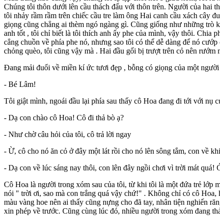
Chúng tôi thôn dưới lên cầu thách đấu với thôn trên. Người của hai th
tôi nhảy rầm rầm trên chiếc cầu tre làm ông Hai canh cầu xách cây đu
giọng cũng chẳng ai thèm ngó ngàng gì. Cũng giống như những trò khác
anh tốt , tôi chỉ biết là tôi thích anh ấy phe của mình, vậy thôi. Chi
cẳng chuồn về phía phe nó, nhưng sao tôi có thể dễ dàng để nó cướp 
chỏng quèo, tôi cũng vậy mà . Hai đầu gối bị trượt trên cỏ nên rướm 
Đang mải đuổi về miền kí ức tươi đẹp , bỗng có giọng của một người
- Bé Lâm!
Tôi giật mình, ngoái đầu lại phía sau thấy cô Hoa đang đi tới với nụ cườ
- Dạ con chào cô Hoa! Cô đi thả bò ạ?
- Như chờ câu hỏi của tôi, cô trả lời ngay
- Ừ, cô cho nó ăn cỏ ở đây một lát rồi cho nó lên sông tắm, con về kh
- Dạ con về lúc sáng nay thôi, con lên đây ngồi chơi vì trời mát quá! 
Cô Hoa là người trong xóm sau của tôi, từ khi tôi là một đứa trẻ lớp
nói " trời ơi, sao mà con trắng quá vậy chứ!" . Không chỉ có cô Hoa, 
màu vàng hoe nên ai thấy cũng nựng cho đã tay, nhân tiện nghiến răn
xin phép về trước. Cũng cùng lúc đó, nhiều người trong xóm đang thả