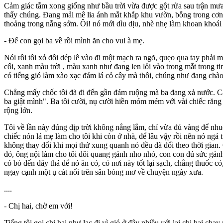
Cảm giác tắm xong giống như bầu trời vừa được gột rửa sau trận mưa
thấy chúng. Đang mải mê lia ánh mắt khắp khu vườn, bỗng trong cơn g
thoảng trong nắng sớm. Ôi! nó mới dìu dịu, nhè nhẹ làm khoan khoái c
- Để con gọi ba về rồi mình ăn cho vui à mẹ.
Nói rồi tôi xỏ đôi dép lê vào đi một mạch ra ngõ, quẹo qua tay phải
cối, xanh màu trời , màu xanh như đang len lỏi vào trong mắt trong tim
có tiếng gió làm xào xạc đám lá cỏ cây mà thôi, chúng như đang chào
Chẳng mấy chốc tôi đã đi đến gần đám ruộng mà ba đang xả nước. Cái 
ba giật mình". Ba tôi cười, nụ cười hiền móm mém với vài chiếc răng c
rộng lớn.
Tôi về lần này đúng dịp trời không nắng lắm, chỉ vừa đủ vàng để nhu
chiếc nón lá mẹ làm cho tôi khi còn ở nhà, để lâu vậy rồi nên nó ngả 
không thay đổi khi mọi thứ xung quanh nó đều đã đổi theo thời gian. 
đó, ông nội làm cho tôi đôi quang gánh nho nhỏ, con con đủ sức gánh 
có bò đến đây thả để nó ăn cỏ, cỏ nơi này tốt lại sạch, chẳng thuốc 
ngay cạnh một ụ cát nổi trên sân bóng mơ về chuyện ngày xưa.
....
- Chị hai, chờ em với!
Tiếng tôi gọi chị hai như lạc đi vì gió ở đây nhiều với lại chị hai chạ