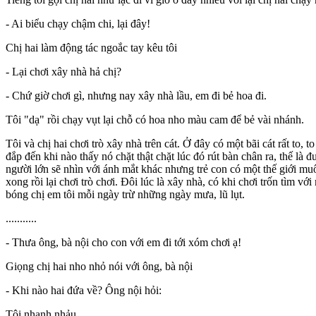
- Ai biểu chạy chậm chi, lại đây!
Chị hai làm động tác ngoắc tay kêu tôi
- Lại chơi xây nhà hả chị?
- Chứ giờ chơi gì, nhưng nay xây nhà lầu, em đi bẻ hoa đi.
Tôi "dạ" rồi chạy vụt lại chỗ có hoa nho màu cam để bẻ vài nhánh.
Tôi và chị hai chơi trò xây nhà trên cát. Ở đây có một bãi cát rất to, 
đắp đến khi nào thấy nó chặt thật chặt lúc đó rút bàn chân ra, thế là đ
người lớn sẽ nhìn với ánh mắt khác nhưng trẻ con có một thế giới muô
xong rồi lại chơi trò chơi. Đôi lúc là xây nhà, có khi chơi trốn tìm 
bóng chị em tôi mỗi ngày trừ những ngày mưa, lũ lụt.
...........
- Thưa ông, bà nội cho con với em đi tới xóm chơi ạ!
Giọng chị hai nho nhỏ nói với ông, bà nội
- Khi nào hai đứa về? Ông nội hỏi:
Tôi nhanh nhảu .