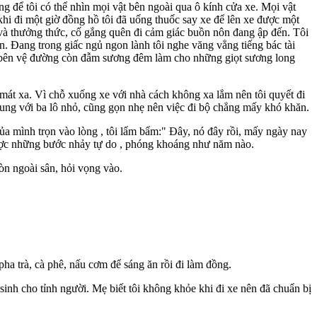
g để tôi có thể nhìn mọi vật bên ngoài qua ô kính cửa xe. Mọi vật
khi đi một giờ đồng hồ tôi đã uống thuốc say xe để lên xe được một
 và thưởng thức, cố gắng quên đi cảm giác buồn nôn đang ập đến. Tôi
ôn. Đang trong giấc ngủ ngon lành tôi nghe văng vẳng tiếng bác tài
m cỏ bên vệ đường còn đẫm sương đêm làm cho những giọt sương long
má‌t x‌a. Vì chỗ xuống xe với nhà cách không xa lắm nên tôi quyết đi
trung với ba lô nhỏ, cũng gọn nhẹ nên việc đi bộ chẳng mấy khó khăn.
ủa mình trọn vào lòng , tôi lẩm bẩm:" Đây, nó đây rồi, mấy ngày nay
 được những bước nhảy tự do , phóng khoáng như năm nào.
òn ngoài sân, hỏi vọng vào.
ha trà, cà phê, nấu cơm để sáng ăn rồi đi làm đồng.
 sinh cho tỉnh người. Mẹ biết tôi không khỏe khi đi xe nên đã chuẩn bị