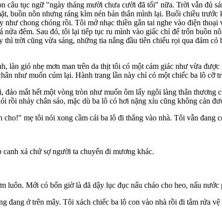
n câu tục ngữ "ngày tháng mười chưa cười đã tối" nữa. Trời vẫn đủ sán
mặt, buồn nôn nhưng ráng kìm nén bản thân mình lại. Buổi chiều trước 
y như chong chóng rồi. Tôi mở nhạc thiền gắn tai nghe vào điện thoại
 nửa đêm. Sau đó, tôi lại tiếp tục ru mình vào giấc chỉ để trốn buồn n
ậ‌y th‌ì trời cũng vừa sáng, những tia nắng đầu tiên chiếu rọi qua đá
nh, làn gió nhẹ mơn man trên da thịt tôi có một cảm giác như vừa được 
 chân như muốn cúm lại. Hành trang lần này chỉ có một chiếc ba lô cỡ 
i, đảo mắt hết một vòng tròn như muốn ôm lấy ngôi làng thân thương c
 nói rồi nhảy chân sáo, mặc dù ba lô có hơi nặng xíu cũng không cản
cho!" mẹ tôi nói xong cầm cái ba lô đi thẳng vào nhà. Tôi vẫn đang c
kịp canh xả chứ sợ người ta chuyển đi mương khác.
m luôn. Mới có bốn giờ là đã dậy lục đục nấu cháo cho heo, nấu nước p
ng đang ở trên mây. Tôi xách chiếc ba lô con vào nhà rồi đi tắm rửa vệ