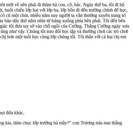
tôi mới về nên phải đi thăm bà con, cô, bác. Ngày thứ ba, tôi đi bộ
t, buổi chiều lớp hai với lớp ba, lớp bốn đi đến trường chính để học,
 có cũ một chút, nhiều năm nay người ta vẫn thường xuyên trang trí
 đầu bàn dãy thứ năm nhìn từ bảng xuống phía bên phải. Tôi đến bên
t giác tôi đưa tay sờ vào chỗ ngồi của Cường. Thằng Cường ngày xưa
ũng như vậy. Chúng tôi trao đổi học tập và thường chơi các trò chơi
hị hơn một tuổi học cùng lớp chúng tôi. Tôi thân với cả hai chị em
mọi đứa khác.
ằng kia, dám chọc lớp trưởng hả mầy?" con Trương mỉa mai thằng