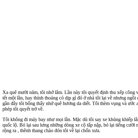
Xa quê mười năm, tôi nhớ lắm. Lần này tôi quyết định thu xếp công vi
tết một lần, hay thỉnh thoảng có dịp gì đó ở nhà tôi lại về nhưng ngồ
gần đây tôi bỗng thấy nhớ quê hương da diết. Tôi thèm vụng và ước 
phép tôi quyết trở về.
Tôi không đi máy bay như mọi lần. Mặc dù tôi say xe khủng khiếp lắm,
quốc lộ. Bỏ lại sau lưng những dòng xe cộ tấp nập, bỏ lại tiếng cườ
rộng ra , thênh thang chào đón tôi về lại chốn xưa.