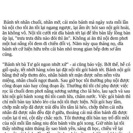
Bánh tét nhân chuối, nhân mỡ, cái món bánh mà ngày xưa mỗi lần
bà nội cho tôi ăn tôi lại ngang ngược, lại ấm ức hỏi sao nội gói hoài,
ăn không vô. Nội tôi cười rút dĩa bánh tét lại để lên bàn lấy lồng bàn
úp lại, "trưa trưa đứa nào đói thì ăn". Không ai ăn thì nội đem phơi
một hai nắng rồi đem đi chiên đổi vị. Năm này qua tháng nọ, dĩa
bánh tét cứ hiện hữu trên cái bàn nhỏ trong gian bếp đơn sơ ấm
cúng.
"Bánh tét bà Tư gói ngon nhứt xứ" - ai cũng bảo vậy. Bởi thế, hễ có
giỗ quảy, tết nhứt hàng xóm lại đặt nội tôi gói bánh tét. Bánh nội gói
bằng thứ nếp thơm dẻo, nhân bánh tét mặn được nêm nếm vừa
miệng, nhân chuối ngọt thanh. Sau giờ học tôi thường phụ nội được
công đoạn nào hay công đoạn ấy. Thường thì tôi chỉ phụ được việc
rọc lá chuối đem phơi nắng sương sương cho lá héo, lau sạch và sau
khi nội gói bánh xong thì tôi canh lửa, châm nước. Việc gói bánh thì
chỉ mỗi bàn tay khéo léo của nội tôi thực hiện. Nội gói hay lắm,
chớp mắt nếp đã được trải đều lên tấm lá héo, chớp thêm cái nữa
nhân đã được nắn đều đặt ở giữa, thoáng cái mà đòn bánh đã được
cuộn lại tỉ mỉ, cột dây chắc nịch. Tôi thương đôi bàn tay trổ đồi mồi
của nội mỗi lần nâng niu đòn bánh vừa gói xong. Giờ nhìn lại tôi
thấy những năm tháng ấy sao bình yên, sáng đi học, chiều về lại