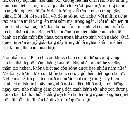
tét, đôi tay nội cầm mái dầm bơi xuồng riết mà chai sần. Nhờ những
đòn bánh tét của nội mà cả gia đình tôi vượt qua được những năm
tháng đói nghèo, tôi được đến trường viết ước mơ lên trang giấy
trắng. Đời nội tôi gắn liền với dòng sông, xóm chợ, với những tiếng
rao bán tha thiết vang lên mỗi sớm mai trong ngần. Rồi tôi lớn lên đi
học xa nhà, xa ngọn lửa bập bùng nấu nồi bánh tét của nội, mỗi lần
má lên thăm tôi nội đều gửi lên ít đòn bánh tét nhân chuối cho tôi,
bánh tét nhân mỡ biếu hàng xóm trong khu trọ sinh viên nghèo. Quà
quê đơn sơ mà quý giá, đong đầy trong đó là nghĩa là tình mà tiền
bạc không thể nào mua được.
Nội nhắn má: "Phải chi còn khỏe, chân còn đi đứng vững vàng là
tao lên thành phố thăm thằng Lúa rồi, bây nhắn nó tới hè về đây
thăm tao nghen, không biết tao còn sống được bao nhiêu năm nữa".
Má tôi tặc lưỡi: "Má còn khỏe lắm, còn… gói bánh tét ngon lành".
Nghe má kể, tôi phá lên cười mà nước mắt rưng rưng, bày biện
bánh tét ra bàn mà thấy lòng nhớ nội da diết. Nhớ nội, nhớ những
ngày xưa, nhớ những đêm chong đèn canh bánh tét, nhớ con đường
nội đi bán bánh, nhớ cả dáng nội hiền lành đứng ngoài hàng ba quệt
mồ hôi mỗi khi đi bán bánh về, thương đứt ruột…