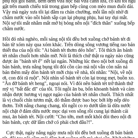
phụ nội gói bánh, đêm đêm vừa học bài vừa canh lửa, có khi tôi ngủ
gật trên manh chiếu trải trong gian bếp cùng con mèo mun đuôi dài.
Vậy mà ngày xưa tôi lại đâm ra chán chường, mỗi lần nội nhờ đi
châm nước vào nồi bánh sắp cạn lại phụng phịu, hai tay dụi mắt.
Nội sợ tôi mắt nhắm mắt mở bị bỏng nên nội "đích thân" xuống bếp
châm nước.
Hồi đó nhà nghèo, mỗi sáng nội tôi đều bơi xuồng chở bánh tét đi
bán từ xóm này qua xóm khác. Trên dòng sông vương tiếng rao bán
thiết tha của nội tôi: "Ai bánh tét thơm dẻo hôn". Tôi thích ăn bánh
tét nhân chuối hơn nhân mỡ. Nói là thích chứ thật ra ngày nào cũng
được ăn "bánh tét ế" riết lại ngán. Những lúc theo nội bơi xuồng đi
bán bánh, trưa nắng bụng tôi đói cồn cào mà nội vẫn còn nấn ná
bán thêm mấy đòn bánh tét mới chịu về nhà, tôi nhằn: "Nội, về nội
ơi, con đói rã ruột". Nội nhìn số bánh tét còn lại trong mẹt, buồn xo.
"Ăn đỡ bánh tét heng", ngoại nói. Vì đói nên bánh tét trở thành thứ
mỹ vị "bất đắc dĩ" của tôi. Tôi ngồi ăn ba, bốn khoanh bánh và cảm
nhận được hương vị ngọt ngào của bánh tét nhân chuối. Thích nhất
là vị chuối chín tươm mật, đỏ thẫm được bao bọc bởi lớp nếp dẻo
thơm. Trời nắng chang chang, tôi ngồi co ro dưới tấm lá dừa nước
nội chặt ở đám dừa nước mọc dại ven sông rồi cung lại thành cái
mui, ăn bánh tét. Nội cười: "Cho tởn, mơi mốt khỏi đòi theo nội đi
bán bánh, cực dữ lắm chớ có phải chơi đâu?!".
Cực thật, ngày nắng ngày mưa nội tôi đều bơi xuồng đi bán bánh