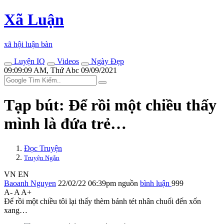
Xã Luận
xã hội luận bàn
Luyện IQ
Videos
Ngày Đẹp
09:09:09 AM, Thứ Abc 09/09/2021
Tạp bút: Để rồi một chiều thấy
mình là đứa trẻ…
Đọc Truyện
Truyện Ngắn
VN
EN
Baoanh Nguyen
22/02/22 06:39pm
nguồn
bình luận
999
A-
A
A+
Để rồi một chiều tôi lại thấy thèm bánh tét nhân chuối đến xốn
xang…