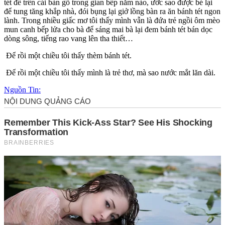
tét để trên cái bàn gỗ trong gian bếp năm nào, ước sao được bé lại
để tung tăng khắp nhà, đói bụng lại giở lồng bàn ra ăn bánh tét ngon
lành. Trong nhiều giấc mơ tôi thấy mình vẫn là đứa trẻ ngồi ôm mèo
mun canh bếp lửa cho bà để sáng mai bà lại đem bánh tét bán dọc
dòng sông, tiếng rao vang lên tha thiết…
Để rồi một chiều tôi thấy thèm bánh tét.
Để rồi một chiều tôi thấy mình là trẻ thơ, mà sao nước mắt lăn dài.
Nguồn Tin: