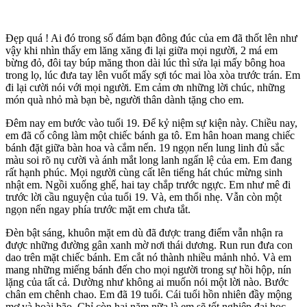
Đẹp quá ! Ai đó trong số đám bạn đông đúc của em đã thốt lên như
vậy khi nhìn thấy em lăng xăng đi lại giữa mọi người, 2 má em
bừng đỏ, đôi tay búp măng thon dài lúc thì sửa lại mấy bông hoa
trong lọ, lúc đưa tay lên vuốt mấy sợi tóc mai lòa xòa trước trán. Em
đi lại cười nói với mọi người. Em cảm ơn những lời chúc, những
món quà nhỏ mà bạn bè, người thân dành tặng cho em.
Đêm nay em bước vào tuổi 19. Để kỷ niệm sự kiện này. Chiều nay,
em đã cố công làm một chiếc bánh ga tô. Em hân hoan mang chiếc
bánh đặt giữa bàn hoa và cắm nến. 19 ngọn nến lung linh đủ sắc
màu soi rõ nụ cười và ánh mắt long lanh ngấn lệ của em. Em đang
rất hạnh phúc. Mọi người cùng cất lên tiếng hát chúc mừng sinh
nhật em. Ngồi xuống ghế, hai tay chắp trước ngực. Em như mê đi
trước lời cầu nguyện của tuổi 19. Và, em thổi nhẹ. Vẫn còn một
ngọn nến ngay phía trước mặt em chưa tắt.
Đèn bật sáng, khuôn mặt em dù đã được trang điểm vẫn nhận ra
được những đường gân xanh mờ nơi thái dương. Run run đưa con
dao trên mặt chiếc bánh. Em cắt nó thành nhiều mảnh nhỏ. Và em
mang những miếng bánh đến cho mọi người trong sự hồi hộp, nín
lặng của tất cả. Dường như không ai muốn nói một lời nào. Bước
chân em chênh chao. Em đã 19 tuổi. Cái tuổi hồn nhiên đầy mộng
mơ và hoài bão. Chỉ còn hai năm nữa là em sẽ tốt nghiệp đại học.