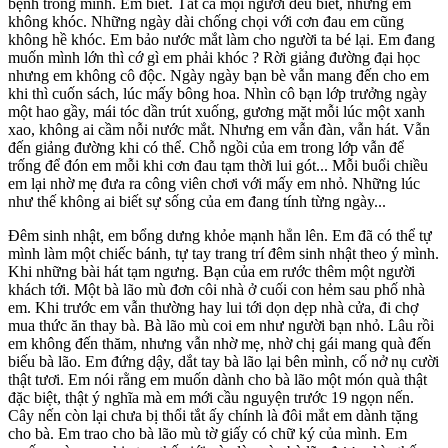
bệnh trong mình. Em biết. Tất cả mọi người đều biết, nhưng em
không khóc. Những ngày dài chống chọi với cơn đau em cũng
không hề khóc. Em bảo nước mắt làm cho người ta bé lại. Em đang
muốn mình lớn thì cớ gì em phải khóc ? Rời giảng đường đại học
nhưng em không cô độc. Ngày ngày bạn bè vẫn mang đến cho em
khi thì cuốn sách, lúc mấy bông hoa. Nhìn cô bạn lớp trưởng ngày
một hao gầy, mái tóc dần trút xuống, gương mặt mỗi lúc một xanh
xao, không ai cầm nỗi nước mắt. Nhưng em vẫn đàn, vẫn hát. Vẫn
đến giảng đường khi có thể. Chỗ ngồi của em trong lớp vẫn để
trống để đón em mỗi khi cơn đau tạm thời lui gót... Mỗi buổi chiều
em lại nhờ mẹ đưa ra công viên chơi với mấy em nhỏ. Những lúc
như thế không ai biết sự sống của em đang tính từng ngày...
Đêm sinh nhật, em bổng dưng khỏe mạnh hẳn lên. Em đã có thể tự
mình làm một chiếc bánh, tự tay trang trí đêm sinh nhật theo ý mình.
Khi những bài hát tạm ngưng. Bạn của em rước thêm một người
khách tới. Một bà lão mù đơn côi nhà ở cuối con hẻm sau phố nhà
em. Khi trước em vẫn thường hay lui tới dọn dẹp nhà cửa, đi chợ
mua thức ăn thay bà. Bà lão mù coi em như người bạn nhỏ. Lâu rồi
em không đến thăm, nhưng vẫn nhờ mẹ, nhờ chị gái mang quà đến
biếu bà lão. Em đứng dậy, dắt tay bà lão lại bên mình, cố nở nụ cười
thật tươi. Em nói rằng em muốn dành cho bà lão một món quà thật
đặc biệt, thật ý nghĩa mà em mới cầu nguyện trước 19 ngọn nến.
Cây nến còn lại chưa bị thổi tắt ấy chính là đôi mắt em dành tặng
cho bà. Em trao cho bà lão mù tờ giấy có chữ ký của mình. Em