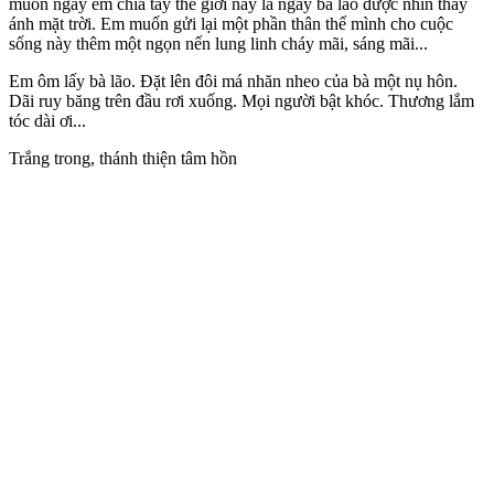
muốn ngày em chia tay thế giới này là ngày bà lão được nhìn thấy
ánh mặt trời. Em muốn gửi lại một phần thân thể mình cho cuộc
sống này thêm một ngọn nến lung linh cháy mãi, sáng mãi...
Em ôm lấy bà lão. Đặt lên đôi má nhăn nheo của bà một nụ hôn.
Dãi ruy băng trên đầu rơi xuống. Mọi người bật khóc. Thương lắm
tóc dài ơi...
Trắng trong, thánh thiện tâm hồn