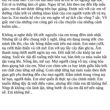
Em sẽ ra trường làm cô giáo. Ngay từ bé, khi theo mẹ đến lớp mẫu
giáo, em đã mơ được đứng trên bục giảng. Được nói với các em về
đường chân trời và những khao khát của con người vươn tới vũ trụ
bao la. Em muốn kể cho các em nghe về sự tích cầu vồng 7 sắc. Về
giấc mơ của những con còng gió và câu chuyện của những cánh
buồm nâu...
Không ai nghe thấy lời ước nguyện của em trong đêm sinh nhật.
Nhưng tất cả đều chung một ý nghĩ, rằng em đang mong ước cho
mình lớn lên, cho sắc hồng thắm mãi trên má mình. Em mỉm cười,
nụ cười thân thiện và cởi mở. Em với tay lấy cây đàn ghi ta. Âm
thanh rung dưới mười ngón tay em. Đôi mắt bồ câu khép lại mơ
màng. Suối tóc dài đổ xuống một bên vai, bản tình ca mùa xuân bất
tận vang lên. Nồng ấm, mê say. Mọi người cùng vỗ tay, cùng hòa
theo giọng hát của em. Như con chim sơn ca bay lượn giữa bầu trời,
em chắt chiu từng sợi nắng. Gom nhặt từng hạt mưa xuân theo thời
gian gửi yêu thương đến cho mọi người. Đắm mình trong vòng tay
bè bạn, người thân. Em như quên đi thực tại của chính mình. Em
muốn đứng dậy đi một điệu valse, nhưng đôi chân em đã không thể.
Nhịp đi không còn lành lặn, từng bước đi của em đã trở nên nặng
nề. Em không thể...