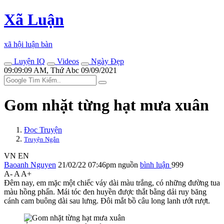
Xã Luận
xã hội luận bàn
Luyện IQ
Videos
Ngày Đẹp
09:09:09 AM, Thứ Abc 09/09/2021
Gom nhặt từng hạt mưa xuân
Đọc Truyện
Truyện Ngắn
VN
EN
Baoanh Nguyen
21/02/22 07:46pm
nguồn
bình luận
999
A-
A
A+
Đêm nay, em mặc một chiếc váy dài màu trắng, có những đường tua
màu hồng phấn. Mái tóc đen huyền được thắt bằng dải ruy băng
cánh cam buông dài sau lưng. Đôi mắt bồ câu long lanh ướt rượt.