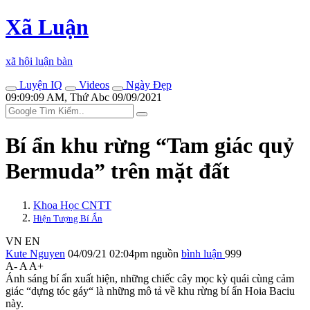
Xã Luận
xã hội luận bàn
Luyện IQ
Videos
Ngày Đẹp
09:09:09 AM, Thứ Abc 09/09/2021
Bí ẩn khu rừng “Tam giác quỷ
Bermuda” trên mặt đất
Khoa Học CNTT
Hiện Tượng Bí Ẩn
VN
EN
Kute Nguyen
04/09/21 02:04pm
nguồn
bình luận
999
A-
A
A+
Ánh sáng bí ẩn xuất hiện, những chiếc cây mọc kỳ quái cùng cảm
giác “dựng tóc gáy“ là những mô tả về khu rừng bí ẩn Hoia Baciu
này.