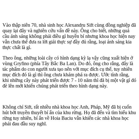
Vào thập niên 70, nhà sinh học Alexandru Sift cùng đồng nghiệp đã
quay lại đây và nghiên cứu vấn đề này. Ông cho biết, những quả
cầu ánh sáng không phải điều gì huyền bí nhưng khoa học hiện nay
vẫn chưa thể đưa ra lời giải thực sự đầy đủ rằng, loại ánh sáng kia
thực chất là gì.
Theo ông, những loài cây có hình dạng kỳ lạ vậy cũng xuất hiện ở
vùng Gryfino (phía Tây Bắc Ba Lan). Do đó, ông cho rằng, đây là
tác phẩm do con người xưa tạo nên với mục đích cụ thể, tuy nhiên
mục đích đó là gì thì ông chưa khám phá ra được. Ước tính rằng,
khi những cây này phát triển được 7 - 10 năm thì đã bị một vật gì đó
đè lên mới khiến chúng phát triển theo hình dạng này.
Không chỉ Sift, rất nhiều nhà khoa học Anh, Pháp, Mỹ đã bị cuốn
hút bởi truyền thuyết bí ẩn của khu rừng. Họ đã đến và tìm hiểu khu
rừng tuy nhiên, bí ẩn về Hoia Baciu vẫn khiến các nhà khoa học
phải đau đầu suy nghĩ.