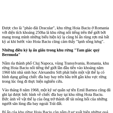
Được cho là "pháo đài Dracular", khu rừng Hoia Baciu ở Romania
với diện tích khoảng 250ha là khu rừng nổi tiếng trên thế giới bởi
mang trong mình những biểu hiện kỳ lạ cùng bí ẩn rùng rợn mà bất
kỳ ai khi bước vào Hoia Baciu cũng cảm thấy "lạnh sống lưng".
Những điều kỳ lạ ẩn giấu trong khu rừng "Tam giác quỷ
Bermuda"
Nằm rìa thành phố Cluj Napoca, vùng Transylvania, Romania, khu
rừng Hoia Baciu nổi tiếng thế giới lần đầu tiên vào khoảng năm
1960 khi nhà sinh học Alexandru Sift phát hiện một vật thể lạ có
hình dạng giống chiếc đĩa bay bay trên bầu trời gần khu vực rừng
trong lúc ông đi thực hiện nghiên cứu.
Vào tháng 8 năm 1968, một kỹ sư quân sự tên Emil Barnea cũng đã
ghi lại được bức hình về chiếc đĩa bay tại khu rừng Hoia Baciu.
Bức ảnh về vật thể lạ của ông trở thành đề tài nóng hổi của những
người săn lùng đĩa bay ngoài Trái đất.
Bí ẩn của khu rừng Hoia Baciu còn nằm ở sự xuất hiện những quả