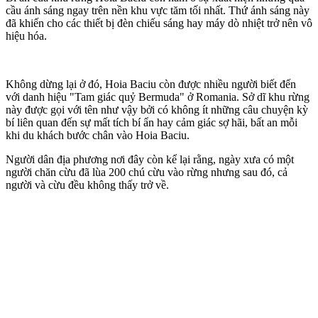
cầu ánh sáng ngay trên nền khu vực tăm tối nhất. Thứ ánh sáng này
đã khiến cho các thiết bị đèn chiếu sáng hay máy dò nhiệt trở nên vô
hiệu hóa.
Không dừng lại ở đó, Hoia Baciu còn được nhiều người biết đến
với danh hiệu "Tam giác quỷ Bermuda" ở Romania. Sở dĩ khu rừng
này được gọi với tên như vậy bởi có không ít những câu chuyện kỳ
bí liên quan đến sự mất tích bí ẩn hay cảm giác sợ hãi, bất an mỗi
khi du khách bước chân vào Hoia Baciu.
Người dân địa phương nơi đây còn kể lại rằng, ngày xưa có một
người chăn cừu đã lùa 200 chú cừu vào rừng nhưng sau đó, cả
người và cừu đều không thấy trở về.