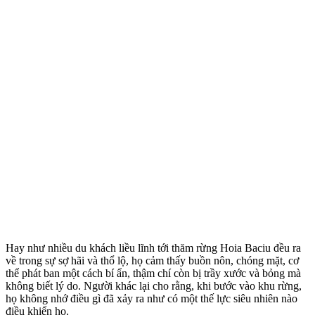
Hay như nhiều du khách liều lĩnh tới thăm rừng Hoia Baciu đều ra
về trong sự sợ hãi và thổ lộ, họ cảm thấy buồn nôn, chóng mặt, c‌ơ
th‌ể phát ban một cách bí ẩn, thậm chí còn bị trầy xước và bỏng mà
không biết lý do. Người khác lại cho rằng, khi bước vào khu rừng,
họ không nhớ điều gì đã xảy ra như có một thế lực siêu nhiên nào
điều khiển họ.