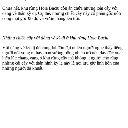
Chưa hết, khu rừng Hoia Baciu còn ẩn chứa những loài cây với
dáng vẻ thân kỳ dị. Cụ thể, những chiếc cây này có phần gốc uốn
cong một góc 90 độ và vươn thẳng lên trời.
Những chiếc cây với dáng vẻ kỳ dị ở khu rừng Hoia Baciu.
Với dáng vẻ kỳ dị đó cùng lời đồn đại nhiều người nghe thấy tiếng
người nói vọng ra hay màn sương bỗng nhiên trở nên dày đặc xuất
hiện lúc chạng vạng ở khu rừng cây mà không ít người cho rằng,
những cái cây với thâ‌n hìn‌h kỳ lạ này là nơi lưu giữ linh hồn của
những người đã khuất.