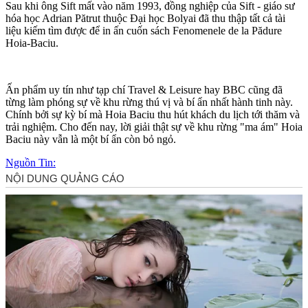
Sau khi ông Sift mất vào năm 1993, đồng nghiệp của Sift - giáo sư
hóa học Adrian Pătrut thuộc Đại học Bolyai đã thu thập tất cả tài
liệu kiếm tìm được để in ấn cuốn sách Fenomenele de la Pădure
Hoia-Baciu.
Ấn phẩm uy tín như tạp chí Travel & Leisure hay BBC cũng đã
từng làm phóng sự về khu rừng thú vị và bí ẩn nhất hành tinh này.
Chính bởi sự kỳ bí mà Hoia Baciu thu hút khách du lịch tới thăm và
trải nghiệm. Cho đến nay, lời giải thật sự về khu rừng "ma ám" Hoia
Baciu này vẫn là một bí ẩn còn bỏ ngỏ.
Nguồn Tin: