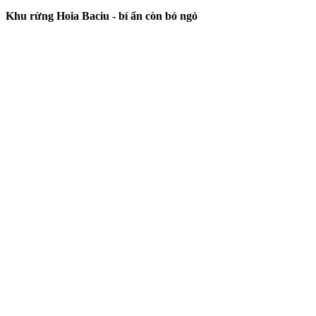
Khu rừng Hoia Baciu - bí ẩn còn bỏ ngỏ