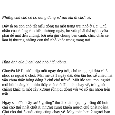
Những chú chó có bộ dạng đáng sợ sau khi đi chơi về.
Đây là ba con chó rất hiếu động tại một trang trại nhỏ ở Úc. Chủ
nhân của chúng cho biết, thường ngày, họ vừa phải thả tự do vừa
phải để mắt đến chúng, bởi nếu giữ chúng bên cạnh, chắc chắn sẽ
làm bị thương những con thú nhỏ khác trong trang trại.
Hình ảnh của 3 chú chó nhỏ hiếu động.
Chuyện kể là, nhân dịp một ngày đẹp trời, chủ trang trại đưa cả 3
nhóc ra ngoại ô chơi. Mải mê cả 1 ngày dài, đến tận lúc xế chiều mà
vẫn chưa thấy bóng dáng 3 chú chó trở về. Một lúc sau, mọi người
mới hốt hoảng khi nhìn thấy chú chó đầu tiên chạy về, trông nó
chẳng khác gì một cây xương rồng di động với vô số gai nhọn trên
mặt.
Ngay sau đó, “cây xương rồng” thứ 2 xuất hiện, tuy trông đỡ hơn
chú chó thứ nhất chút ít, nhưng cũng khiến người chủ phát hoảng.
Chú chó thứ 3 cuối cùng cũng chạy về. May mắn hơn 2 người bạn