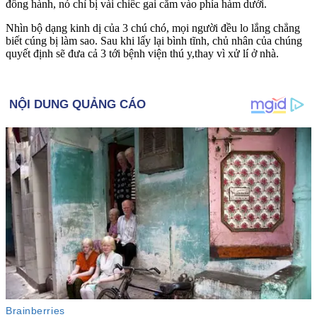
đồng hành, nó chỉ bị vài chiếc gai cắm vào phía hàm dưới.
Nhìn bộ dạng kinh dị của 3 chú chó, mọi người đều lo lắng chẳng
biết cúng bị làm sao. Sau khi lấy lại bình tĩnh, chủ nhân của chúng
quyết định sẽ đưa cả 3 tới bệnh viện thú y,thay vì xử lí ở nhà.