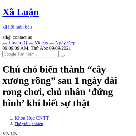
Xã Luận
xã hội luận bàn
ad@ contact us
Luyện IQ
Videos
Ngày Đẹp
09:09:09 AM, Thứ Abc 09/09/2021
Chú chó biến thành “cây
xương rồng” sau 1 ngày dài
rong chơi, chủ nhân ‘đứng
hình’ khi biết sự thật
Khoa Học CNTT
Thế giới tự nhiên
VN
EN